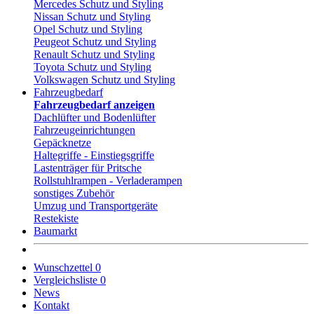
Mercedes Schutz und Styling
Nissan Schutz und Styling
Opel Schutz und Styling
Peugeot Schutz und Styling
Renault Schutz und Styling
Toyota Schutz und Styling
Volkswagen Schutz und Styling
Fahrzeugbedarf
Fahrzeugbedarf anzeigen
Dachlüfter und Bodenlüfter
Fahrzeugeinrichtungen
Gepäcknetze
Haltegriffe - Einstiegsgriffe
Lastenträger für Pritsche
Rollstuhlrampen - Verladerampen
sonstiges Zubehör
Umzug und Transportgeräte
Restekiste
Baumarkt
Wunschzettel
0
Vergleichsliste
0
News
Kontakt