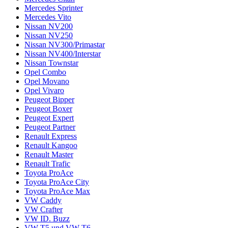
Mercedes Sprinter
Mercedes Vito
Nissan NV200
Nissan NV250
Nissan NV300/Primastar
Nissan NV400/Interstar
Nissan Townstar
Opel Combo
Opel Movano
Opel Vivaro
Peugeot Bipper
Peugeot Boxer
Peugeot Expert
Peugeot Partner
Renault Express
Renault Kangoo
Renault Master
Renault Trafic
Toyota ProAce
Toyota ProAce City
Toyota ProAce Max
VW Caddy
VW Crafter
VW ID. Buzz
VW T5 und VW T6