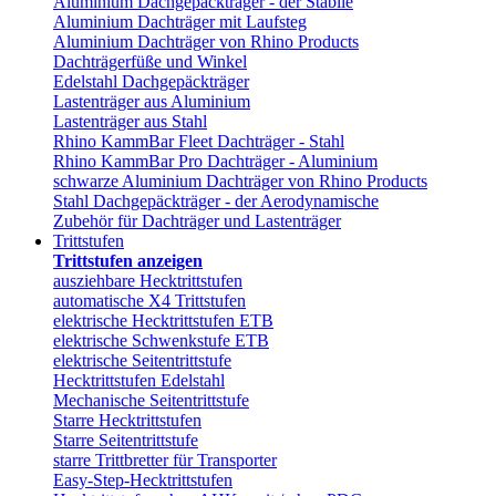
Aluminium Dachgepäckträger - der Stabile
Aluminium Dachträger mit Laufsteg
Aluminium Dachträger von Rhino Products
Dachträgerfüße und Winkel
Edelstahl Dachgepäckträger
Lastenträger aus Aluminium
Lastenträger aus Stahl
Rhino KammBar Fleet Dachträger - Stahl
Rhino KammBar Pro Dachträger - Aluminium
schwarze Aluminium Dachträger von Rhino Products
Stahl Dachgepäckträger - der Aerodynamische
Zubehör für Dachträger und Lastenträger
Trittstufen
Trittstufen anzeigen
ausziehbare Hecktrittstufen
automatische X4 Trittstufen
elektrische Hecktrittstufen ETB
elektrische Schwenkstufe ETB
elektrische Seitentrittstufe
Hecktrittstufen Edelstahl
Mechanische Seitentrittstufe
Starre Hecktrittstufen
Starre Seitentrittstufe
starre Trittbretter für Transporter
Easy-Step-Hecktrittstufen