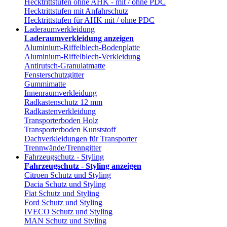
Hecktrittstufen ohne AHK - mit / ohne PDC
Hecktrittstufen mit Anfahrschutz
Hecktrittstufen für AHK mit / ohne PDC
Laderaumverkleidung
Laderaumverkleidung anzeigen
Aluminium-Riffelblech-Bodenplatte
Aluminium-Riffelblech-Verkleidung
Antirutsch-Granulatmatte
Fensterschutzgitter
Gummimatte
Innenraumverkleidung
Radkastenschutz 12 mm
Radkastenverkleidung
Transporterboden Holz
Transporterboden Kunststoff
Dachverkleidungen für Transporter
Trennwände/Trenngitter
Fahrzeugschutz - Styling
Fahrzeugschutz - Styling anzeigen
Citroen Schutz und Styling
Dacia Schutz und Styling
Fiat Schutz und Styling
Ford Schutz und Styling
IVECO Schutz und Styling
MAN Schutz und Styling