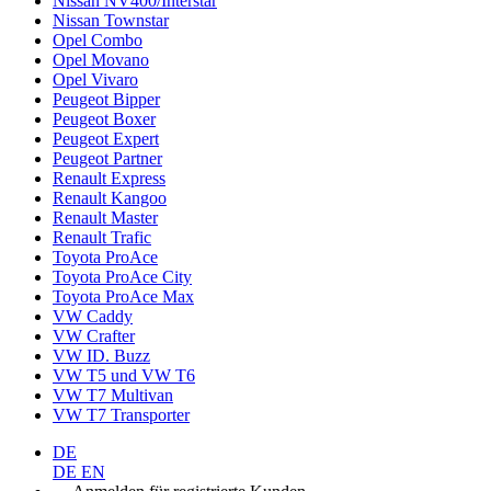
Nissan NV400/Interstar
Nissan Townstar
Opel Combo
Opel Movano
Opel Vivaro
Peugeot Bipper
Peugeot Boxer
Peugeot Expert
Peugeot Partner
Renault Express
Renault Kangoo
Renault Master
Renault Trafic
Toyota ProAce
Toyota ProAce City
Toyota ProAce Max
VW Caddy
VW Crafter
VW ID. Buzz
VW T5 und VW T6
VW T7 Multivan
VW T7 Transporter
DE
DE
EN