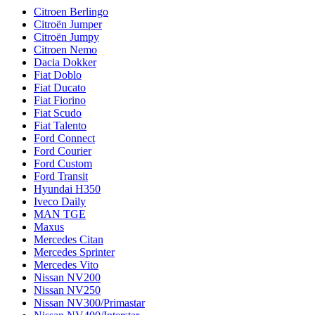
Citroen Berlingo
Citroën Jumper
Citroën Jumpy
Citroen Nemo
Dacia Dokker
Fiat Doblo
Fiat Ducato
Fiat Fiorino
Fiat Scudo
Fiat Talento
Ford Connect
Ford Courier
Ford Custom
Ford Transit
Hyundai H350
Iveco Daily
MAN TGE
Maxus
Mercedes Citan
Mercedes Sprinter
Mercedes Vito
Nissan NV200
Nissan NV250
Nissan NV300/Primastar