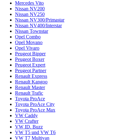
Mercedes Vito
Nissan NV200
Nissan NV250
Nissan NV300/Primastar
Nissan NV400/Interstar
Nissan Townstar
Opel Combo
Opel Movano
Opel Vivaro
Peugeot Bipper
Peugeot Boxer
Peugeot Expert
Peugeot Partner
Renault Express
Renault Kangoo
Renault Master
Renault Trafic
Toyota ProAce
Toyota ProAce City
Toyota ProAce Max
VW Caddy
VW Crafter
VW ID. Buzz
VW T5 und VW T6
VW T7 Multivan