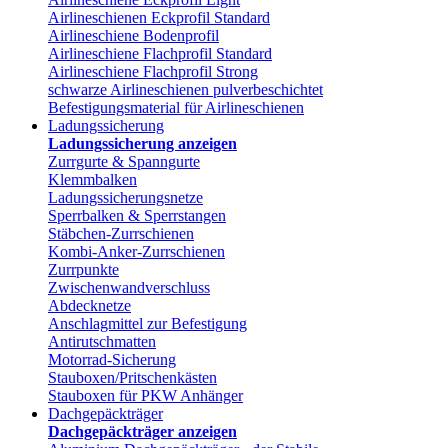
Airlineschienen Eckprofil Standard
Airlineschiene Bodenprofil
Airlineschiene Flachprofil Standard
Airlineschiene Flachprofil Strong
schwarze Airlineschienen pulverbeschichtet
Befestigungsmaterial für Airlineschienen
Ladungssicherung
Ladungssicherung anzeigen
Zurrgurte & Spanngurte
Klemmbalken
Ladungssicherungsnetze
Sperrbalken & Sperrstangen
Stäbchen-Zurrschienen
Kombi-Anker-Zurrschienen
Zurrpunkte
Zwischenwandverschluss
Abdecknetze
Anschlagmittel zur Befestigung
Antirutschmatten
Motorrad-Sicherung
Stauboxen/Pritschenkästen
Stauboxen für PKW Anhänger
Dachgepäckträger
Dachgepäckträger anzeigen