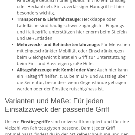
Fahrzeuge deutlich höher gebaut, mit hohem Einstieg
oder Heckantrieb. Ein zuverlässiger Handgriff ist hier
besonders wichtig.
Transporter & Lieferfahrzeuge:
Heckklappe oder
Ladefläche sind häufig schwer zugänglich – Eingangs-
und Haltegriffe unterstützen hier enorm beim Stiefeln
und Be-/Entladen.
Mehrzweck- und Behindertenfahrzeuge:
Für Menschen
mit eingeschränkter Mobilität oder Einschränkungen
beim Gleichgewicht bietet ein Griff zur Unterstützung
beim Ein- und Aussteigen große Hilfe.
Alltagsfahrzeuge mit Kombi oder Van:
Auch hier kann
ein Haltegriff helfen, z. B. beim Ein- und Ausstieg über
die Seitentür, besonders wenn Gegenstände getragen
werden oder der Einstieg rutschig/nass ist.
Varianten und Maße: Für jeden
Einsatzzweck der passende Griff
Unsere
Einstiegsgriffe
sind universell konzipiert und für eine
Vielzahl von Fahrzeugtypen passend. Damit jeder Griff
optimal passt, findest du in der Artikelbeschreibung und den