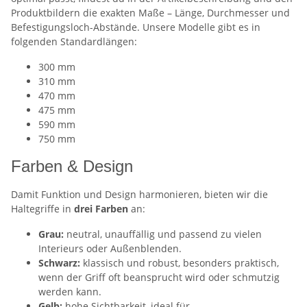
Produktbildern die exakten Maße – Länge, Durchmesser und
Befestigungsloch-Abstände. Unsere Modelle gibt es in
folgenden Standardlängen:
300 mm
310 mm
470 mm
475 mm
590 mm
750 mm
Farben & Design
Damit Funktion und Design harmonieren, bieten wir die
Haltegriffe in
drei Farben
an:
Grau:
neutral, unauffällig und passend zu vielen
Interieurs oder Außenblenden.
Schwarz:
klassisch und robust, besonders praktisch,
wenn der Griff oft beansprucht wird oder schmutzig
werden kann.
Gelb:
hohe Sichtbarkeit, ideal für