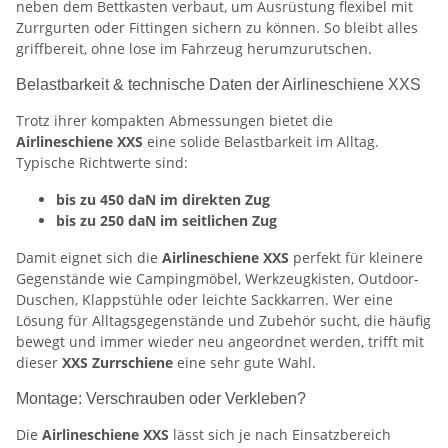
neben dem Bettkasten verbaut, um Ausrüstung flexibel mit
Zurrgurten oder Fittingen sichern zu können. So bleibt alles
griffbereit, ohne lose im Fahrzeug herumzurutschen.
Belastbarkeit & technische Daten der Airlineschiene XXS
Trotz ihrer kompakten Abmessungen bietet die
Airlineschiene XXS
eine solide Belastbarkeit im Alltag.
Typische Richtwerte sind:
bis zu 450 daN im direkten Zug
bis zu 250 daN im seitlichen Zug
Damit eignet sich die
Airlineschiene XXS
perfekt für kleinere
Gegenstände wie Campingmöbel, Werkzeugkisten, Outdoor-
Duschen, Klappstühle oder leichte Sackkarren. Wer eine
Lösung für Alltagsgegenstände und Zubehör sucht, die häufig
bewegt und immer wieder neu angeordnet werden, trifft mit
dieser
XXS Zurrschiene
eine sehr gute Wahl.
Montage: Verschrauben oder Verkleben?
Die
Airlineschiene XXS
lässt sich je nach Einsatzbereich