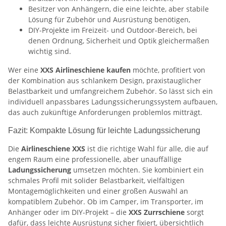
Besitzer von Anhängern, die eine leichte, aber stabile
Lösung für Zubehör und Ausrüstung benötigen,
DIY-Projekte im Freizeit- und Outdoor-Bereich, bei
denen Ordnung, Sicherheit und Optik gleichermaßen
wichtig sind.
Wer eine
XXS Airlineschiene kaufen
möchte, profitiert von
der Kombination aus schlankem Design, praxistauglicher
Belastbarkeit und umfangreichem Zubehör. So lässt sich ein
individuell anpassbares Ladungssicherungssystem aufbauen,
das auch zukünftige Anforderungen problemlos mitträgt.
Fazit: Kompakte Lösung für leichte Ladungssicherung
Die
Airlineschiene XXS
ist die richtige Wahl für alle, die auf
engem Raum eine professionelle, aber unauffällige
Ladungssicherung
umsetzen möchten. Sie kombiniert ein
schmales Profil mit solider Belastbarkeit, vielfältigen
Montagemöglichkeiten und einer großen Auswahl an
kompatiblem Zubehör. Ob im Camper, im Transporter, im
Anhänger oder im DIY-Projekt – die
XXS Zurrschiene
sorgt
dafür, dass leichte Ausrüstung sicher fixiert, übersichtlich