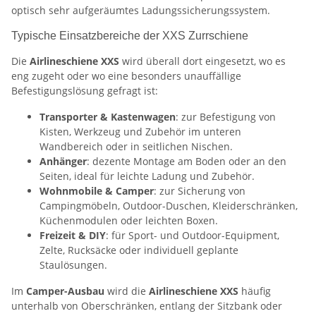
optisch sehr aufgeräumtes Ladungssicherungssystem.
Typische Einsatzbereiche der XXS Zurrschiene
Die
Airlineschiene XXS
wird überall dort eingesetzt, wo es
eng zugeht oder wo eine besonders unauffällige
Befestigungslösung gefragt ist:
Transporter & Kastenwagen
: zur Befestigung von
Kisten, Werkzeug und Zubehör im unteren
Wandbereich oder in seitlichen Nischen.
Anhänger
: dezente Montage am Boden oder an den
Seiten, ideal für leichte Ladung und Zubehör.
Wohnmobile & Camper
: zur Sicherung von
Campingmöbeln, Outdoor-Duschen, Kleiderschränken,
Küchenmodulen oder leichten Boxen.
Freizeit & DIY
: für Sport- und Outdoor-Equipment,
Zelte, Rucksäcke oder individuell geplante
Staulösungen.
Im
Camper-Ausbau
wird die
Airlineschiene XXS
häufig
unterhalb von Oberschränken, entlang der Sitzbank oder