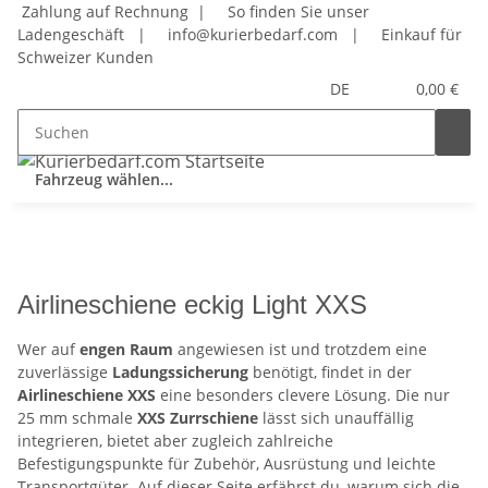
Zahlung auf Rechnung |
So finden Sie unser
Ladengeschäft
|
info@kurierbedarf.com
|
Einkauf für
Schweizer Kunden
DE
0,00 €
Fahrzeug wählen...
Airlineschiene eckig Light XXS
Wer auf
engen Raum
angewiesen ist und trotzdem eine
zuverlässige
Ladungssicherung
benötigt, findet in der
Airlineschiene XXS
eine besonders clevere Lösung. Die nur
25 mm schmale
XXS Zurrschiene
lässt sich unauffällig
integrieren, bietet aber zugleich zahlreiche
Befestigungspunkte für Zubehör, Ausrüstung und leichte
Transportgüter. Auf dieser Seite erfährst du, warum sich die