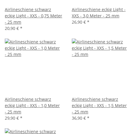
Airlineschiene schwarz
Airlineschiene eckig Light -
eckig Light - XXS - 0,75 Meter
XXS - 3,0 Meter - 25 mm
- 25 mm
26,90 €
*
20,90 €
*
Airlineschiene schwarz
Airlineschiene schwarz
eckig Light - XXS - 1,0 Meter
eckig Light - XXS - 1,5 Meter
- 25 mm
- 25 mm
29,90 €
*
36,90 €
*