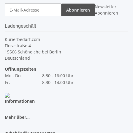
Newsletter
Abonnieren
Abonnieren
Ladengeschäft
Kurierbedarf.com
Florastraße 4
15566 Schöneiche bei Berlin
Deutschland
Öffnungszeiten
Mo - Do:
8:30 - 16:00 Uhr
Fr:
8:30 - 14:00 Uhr
Informationen
Mehr über...