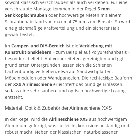
sowohl klassisch verschrauben als auch verkleben. Für eine
verschraubte Montage kommen in der Regel
5 mm
Senkkopfschrauben
oder hochwertige Nieten mit einem
Schraubenabstand von maximal 75 mm zum Einsatz. So wird
eine gleichmäßige Kraftverteilung und ein sicherer Halt
gewährleistet.
Im
Camper- und DIY-Bereich
ist die
Verklebung mit
Konstruktionsklebern
– zum Beispiel auf Polyurethanbasis –
besonders beliebt. Auf vorbereiteten, gereinigten und ggf.
grundierten Untergründen lassen sich die Schienen
flächenbündig verkleben, etwa auf Sandwichplatten,
Möbelmodulen oder Wandpaneelen. Die rechteckige Bauform
der
XXS Airlineschiene
erleichtert das bündige Einlassen,
sodass eine sehr saubere und optisch hochwertige Lösung
entsteht.
Material, Optik & Zubehör der Airlineschiene XXS
In der Regel wird die
Airlineschiene XXS
aus hochwertigem
Aluminium gefertigt, was sie leicht, korrosionsbeständig und
robust macht. Neben der klassischen, naturbelassenen