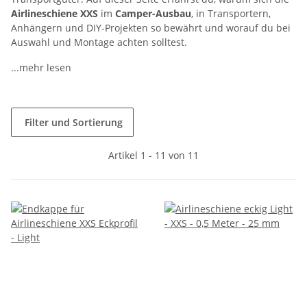
Airlineschiene XXS
im
Camper-Ausbau
, in Transportern,
Anhängern und DIY-Projekten so bewährt und worauf du bei
Auswahl und Montage achten solltest.
...mehr lesen
Filter und Sortierung
Artikel 1 - 11 von 11