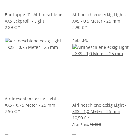
Endkappe für Airlineschiene
Airlineschiene eckig Light -
XXS Eckprofil - Light
XXS - 0,5 Meter - 25 mm
2,29 €
*
5,90 €
*
Sale 4%
Airlineschiene eckig Light -
XXS - 0,75 Meter - 25 mm
Airlineschiene eckig Light -
7,95 €
*
XXS - 1,0 Meter - 25 mm
10,50 €
*
Alter Preis:
10,90 €