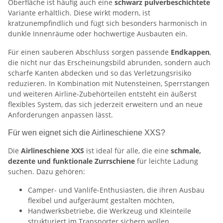
Oberfläche ist häufig auch eine
schwarz pulverbeschichtete
Variante erhältlich. Diese wirkt modern, ist
kratzunempfindlich und fügt sich besonders harmonisch in
dunkle Innenräume oder hochwertige Ausbauten ein.
Für einen sauberen Abschluss sorgen passende
Endkappen
,
die nicht nur das Erscheinungsbild abrunden, sondern auch
scharfe Kanten abdecken und so das Verletzungsrisiko
reduzieren. In Kombination mit Nutensteinen, Sperrstangen
und weiteren Airline-Zubehörteilen entsteht ein äußerst
flexibles System, das sich jederzeit erweitern und an neue
Anforderungen anpassen lässt.
Für wen eignet sich die Airlineschiene XXS?
Die
Airlineschiene XXS
ist ideal für alle, die eine
schmale,
dezente und funktionale Zurrschiene
für leichte Ladung
suchen. Dazu gehören:
Camper- und Vanlife-Enthusiasten, die ihren Ausbau
flexibel und aufgeräumt gestalten möchten,
Handwerksbetriebe, die Werkzeug und Kleinteile
strukturiert im Transporter sichern wollen,