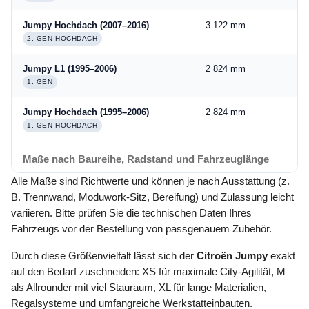
Jumpy Hochdach (2007–2016)
3 122 mm
2 
2. GEN HOCHDACH
Jumpy L1 (1995–2006)
2 824 mm
2 
1. GEN
Jumpy Hochdach (1995–2006)
2 824 mm
2 
1. GEN HOCHDACH
Maße nach Baureihe, Radstand und Fahrzeuglänge
Alle Maße sind Richtwerte und können je nach Ausstattung (z.
B. Trennwand, Moduwork-Sitz, Bereifung) und Zulassung leicht
variieren. Bitte prüfen Sie die technischen Daten Ihres
Fahrzeugs vor der Bestellung von passgenauem Zubehör.
Durch diese Größenvielfalt lässt sich der
Citroën Jumpy
exakt
auf den Bedarf zuschneiden: XS für maximale City-Agilität, M
als Allrounder mit viel Stauraum, XL für lange Materialien,
Regalsysteme und umfangreiche Werkstatteinbauten.