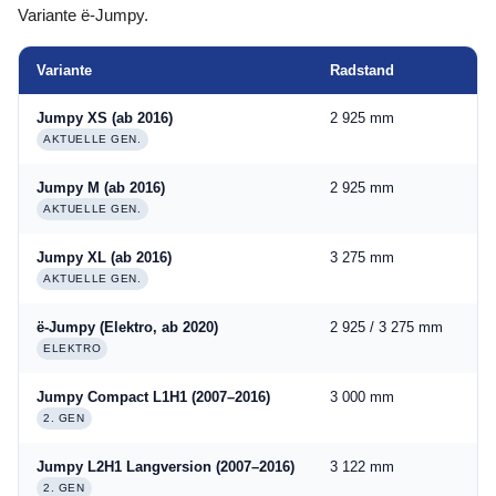
Variante ë-Jumpy.
Variante
Radstand
La
Jumpy XS (ab 2016)
2 925 mm
1 
AKTUELLE GEN.
Jumpy M (ab 2016)
2 925 mm
2 
AKTUELLE GEN.
Jumpy XL (ab 2016)
3 275 mm
2 
AKTUELLE GEN.
ë-Jumpy (Elektro, ab 2020)
2 925 / 3 275 mm
1 
ELEKTRO
Jumpy Compact L1H1 (2007–2016)
3 000 mm
2 
2. GEN
Jumpy L2H1 Langversion (2007–2016)
3 122 mm
2 
2. GEN