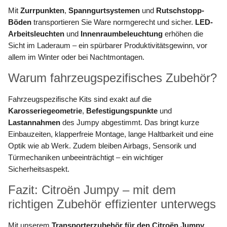
Mit
Zurrpunkten
,
Spanngurtsystemen
und
Rutschstopp-
Böden
transportieren Sie Ware normgerecht und sicher.
LED-
Arbeitsleuchten
und
Innenraumbeleuchtung
erhöhen die
Sicht im Laderaum – ein spürbarer Produktivitätsgewinn, vor
allem im Winter oder bei Nachtmontagen.
Warum fahrzeugspezifisches Zubehör?
Fahrzeugspezifische Kits sind exakt auf die
Karosseriegeometrie
,
Befestigungspunkte
und
Lastannahmen
des Jumpy abgestimmt. Das bringt kurze
Einbauzeiten, klapperfreie Montage, lange Haltbarkeit und eine
Optik wie ab Werk. Zudem bleiben Airbags, Sensorik und
Türmechaniken unbeeinträchtigt – ein wichtiger
Sicherheitsaspekt.
Fazit: Citroën Jumpy – mit dem
richtigen Zubehör effizienter unterwegs
Mit unserem
Transporterzubehör für den Citroën Jumpy