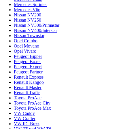
Mercedes Sprinter
Mercedes Vito
Nissan NV200
Nissan NV250
Nissan NV300/Primastar
Nissan NV400/Interstar
Nissan Townstar
Opel Combo
Opel Movano
Opel Vivaro
Peugeot Bipper
Peugeot Boxer
Peugeot Expert
Peugeot Partner
Renault Express
Renault Kangoo
Renault Master
Renault Trafic
Toyota ProAce
Toyota ProAce City
Toyota ProAce Max
VW Caddy
VW Crafter
VW ID. Buzz
VW T5 und VW T6