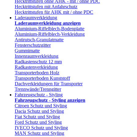
Hecktrittstufen ohne AHK - mit / ohne PDC
Hecktrittstufen mit Anfahrschutz
Hecktrittstufen für AHK mit / ohne PDC
Laderaumverkleidung
Laderaumverkleidung anzeigen
Aluminium-Riffelblech-Bodenplatte
Aluminium-Riffelblech-Verkleidung
Antirutsch-Granulatmatte
Fensterschutzgitter
Gummimatte
Innenraumverkleidung
Radkastenschutz 12 mm
Radkastenverkleidung
Transporterboden Holz
Transporterboden Kunststoff
Dachverkleidungen für Transporter
Trennwände/Trenngitter
Fahrzeugschutz - Styling
Fahrzeugschutz - Styling anzeigen
Citroen Schutz und Styling
Dacia Schutz und Styling
Fiat Schutz und Styling
Ford Schutz und Styling
IVECO Schutz und Styling
MAN Schutz und Styling