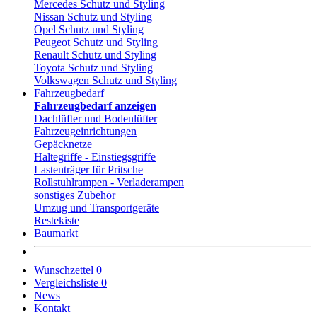
Mercedes Schutz und Styling
Nissan Schutz und Styling
Opel Schutz und Styling
Peugeot Schutz und Styling
Renault Schutz und Styling
Toyota Schutz und Styling
Volkswagen Schutz und Styling
Fahrzeugbedarf
Fahrzeugbedarf anzeigen
Dachlüfter und Bodenlüfter
Fahrzeugeinrichtungen
Gepäcknetze
Haltegriffe - Einstiegsgriffe
Lastenträger für Pritsche
Rollstuhlrampen - Verladerampen
sonstiges Zubehör
Umzug und Transportgeräte
Restekiste
Baumarkt
Wunschzettel
0
Vergleichsliste
0
News
Kontakt