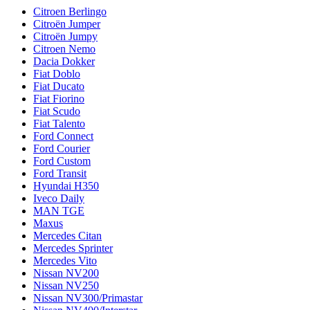
Citroen Berlingo
Citroën Jumper
Citroën Jumpy
Citroen Nemo
Dacia Dokker
Fiat Doblo
Fiat Ducato
Fiat Fiorino
Fiat Scudo
Fiat Talento
Ford Connect
Ford Courier
Ford Custom
Ford Transit
Hyundai H350
Iveco Daily
MAN TGE
Maxus
Mercedes Citan
Mercedes Sprinter
Mercedes Vito
Nissan NV200
Nissan NV250
Nissan NV300/Primastar