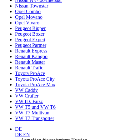
Nissan NV400/Interstar
Nissan Townstar
Opel Combo
Opel Movano
Opel Vivaro
Peugeot Bipper
Peugeot Boxer
Peugeot Expert
Peugeot Partner
Renault Express
Renault Kangoo
Renault Master
Renault Trafic
Toyota ProAce
Toyota ProAce City
Toyota ProAce Max
VW Caddy
VW Crafter
VW ID. Buzz
VW T5 und VW T6
VW T7 Multivan
VW T7 Transporter
DE
DE
EN