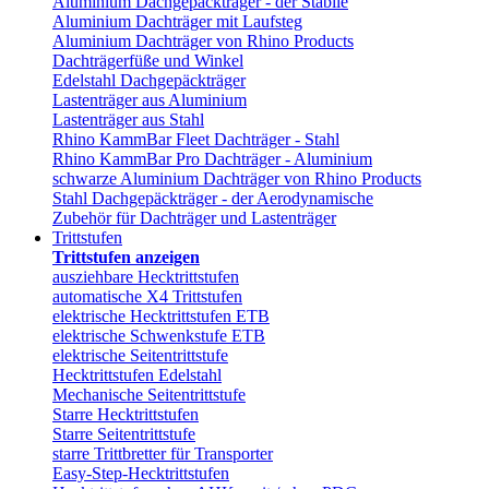
Aluminium Dachgepäckträger - der Stabile
Aluminium Dachträger mit Laufsteg
Aluminium Dachträger von Rhino Products
Dachträgerfüße und Winkel
Edelstahl Dachgepäckträger
Lastenträger aus Aluminium
Lastenträger aus Stahl
Rhino KammBar Fleet Dachträger - Stahl
Rhino KammBar Pro Dachträger - Aluminium
schwarze Aluminium Dachträger von Rhino Products
Stahl Dachgepäckträger - der Aerodynamische
Zubehör für Dachträger und Lastenträger
Trittstufen
Trittstufen anzeigen
ausziehbare Hecktrittstufen
automatische X4 Trittstufen
elektrische Hecktrittstufen ETB
elektrische Schwenkstufe ETB
elektrische Seitentrittstufe
Hecktrittstufen Edelstahl
Mechanische Seitentrittstufe
Starre Hecktrittstufen
Starre Seitentrittstufe
starre Trittbretter für Transporter
Easy-Step-Hecktrittstufen