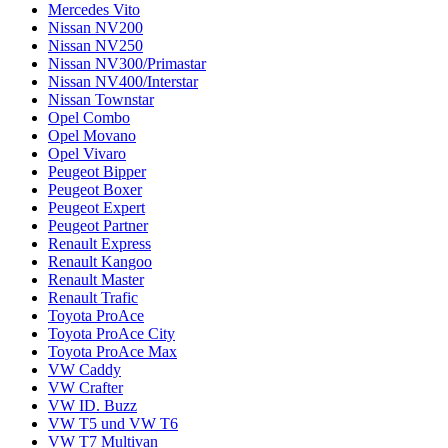
Mercedes Vito
Nissan NV200
Nissan NV250
Nissan NV300/Primastar
Nissan NV400/Interstar
Nissan Townstar
Opel Combo
Opel Movano
Opel Vivaro
Peugeot Bipper
Peugeot Boxer
Peugeot Expert
Peugeot Partner
Renault Express
Renault Kangoo
Renault Master
Renault Trafic
Toyota ProAce
Toyota ProAce City
Toyota ProAce Max
VW Caddy
VW Crafter
VW ID. Buzz
VW T5 und VW T6
VW T7 Multivan