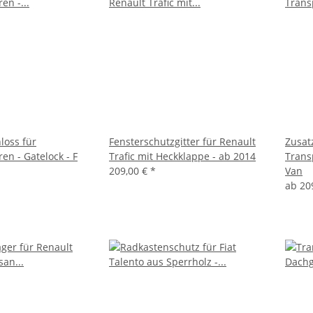
loss für
Fensterschutzgitter für Renault
Zusat
en - Gatelock - F
Trafic mit Heckklappe - ab 2014
Trans
209,00 €
*
Van
ab
20