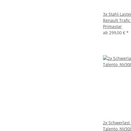
3x Stahl-Laste
Renault Trafi
Primastar
ab
299,00 €
*
2x Schwerlast
Talento, NV300