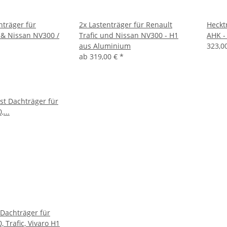
nträger für
2x Lastenträger für Renault
Hecktr
c & Nissan NV300 /
Trafic und Nissan NV300 - H1
AHK -
aus Aluminium
323,0
ab
319,00 €
*
 Dachträger für
, Trafic, Vivaro H1