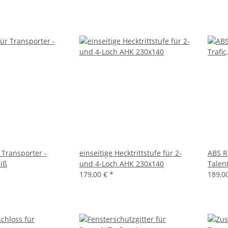
 Transporter -
einseitige Hecktrittstufe für 2-
ABS R
eiß
und 4-Loch AHK 230x140
Talen
179,00 €
*
189,0