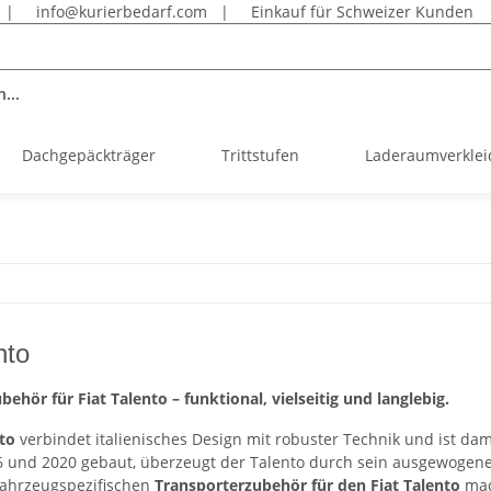
|
info@kurierbedarf.com
|
Einkauf für Schweizer Kunden
...
Dachgepäckträger
Trittstufen
Laderaumverkle
nto
ehör für Fiat Talento – funktional, vielseitig und langlebig.
nto
verbindet italienisches Design mit robuster Technik und ist da
 und 2020 gebaut, überzeugt der Talento durch sein ausgewogenes
fahrzeugspezifischen
Transporterzubehör für den Fiat Talento
mach