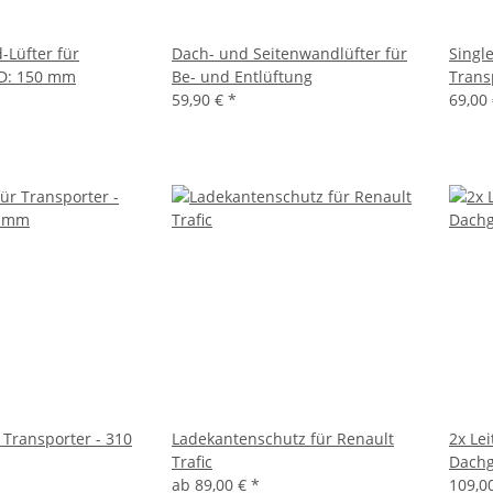
Lüfter für
Dach- und Seitenwandlüfter für
Singl
 D: 150 mm
Be- und Entlüftung
Trans
59,90 €
*
69,00
 Transporter - 310
Ladekantenschutz für Renault
2x Le
Trafic
Dachg
ab
89,00 €
*
109,0