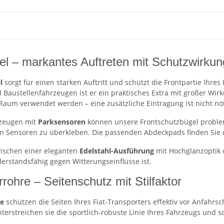
el – markantes Auftreten mit Schutzwirkun
l
sorgt für einen starken Auftritt und schützt die Frontpartie Ihre
d Baustellenfahrzeugen ist er ein praktisches Extra mit großer Wir
aum verwendet werden – eine zusätzliche Eintragung ist nicht nöt
rzeugen mit
Parksensoren
können unsere Frontschutzbügel probleml
n Sensoren zu überkleben. Die passenden Abdeckpads finden Sie d
ischen einer eleganten
Edelstahl-Ausführung
mit Hochglanzoptik
erstandsfähig gegen Witterungseinflüsse ist.
rohre – Seitenschutz mit Stilfaktor
re
schützen die Seiten Ihres Fiat-Transporters effektiv vor Anfahr
nterstreichen sie die sportlich-robuste Linie Ihres Fahrzeugs und so