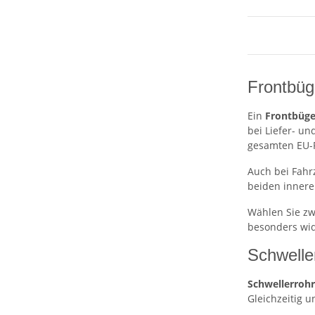
Frontbüg
Ein
Frontbüge
bei Liefer- un
gesamten EU-R
Auch bei Fah
beiden innere
Wählen Sie zw
besonders wid
Schweller
Schwellerroh
Gleichzeitig u