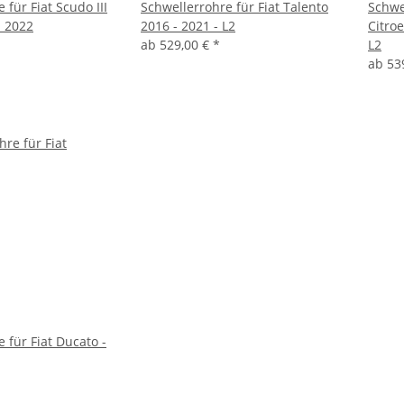
 für Fiat Scudo III
Schwellerrohre für Fiat Talento
Schwe
. 2022
2016 - 2021 - L2
Citro
ab
529,00 €
*
L2
ab
53
 für Fiat Ducato -