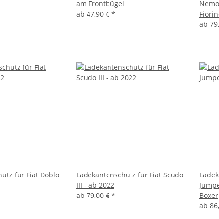
am Frontbügel
Nemo,
ab
47,90 €
*
Fiorin
ab
79
utz für Fiat Doblo
Ladekantenschutz für Fiat Scudo
Ladek
III - ab 2022
Jumpe
ab
79,00 €
*
Boxer
ab
86