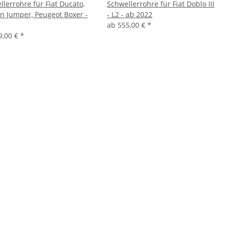
llerrohre für Fiat Ducato,
Schwellerrohre für Fiat Doblo III
en Jumper, Peugeot Boxer -
- L2 - ab 2022
ab
555,00 €
*
9,00 €
*