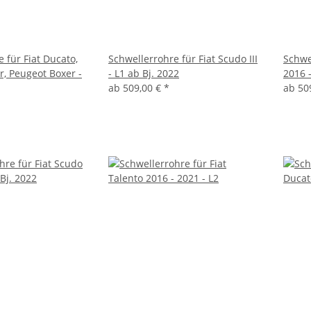
 für Fiat Ducato,
Schwellerrohre für Fiat Scudo III
Schwe
r, Peugeot Boxer -
- L1 ab Bj. 2022
2016 -
ab
509,00 €
*
ab
50