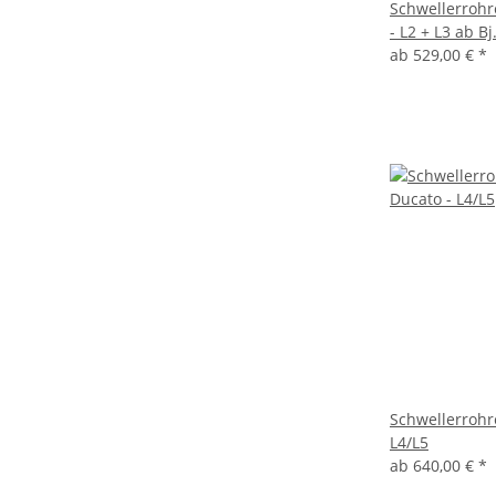
Schwellerrohre
- L2 + L3 ab Bj
ab
529,00 €
*
Schwellerrohre
L4/L5
ab
640,00 €
*