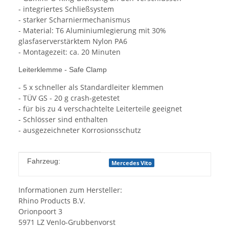
- integriertes Schließsystem
- starker Scharniermechanismus
- Material: T6 Aluminiumlegierung mit 30%
glasfaserverstärktem Nylon PA6
- Montagezeit: ca. 20 Minuten
Leiterklemme - Safe Clamp
- 5 x schneller als Standardleiter klemmen
- TÜV GS - 20 g crash-getestet
- für bis zu 4 verschachtelte Leiterteile geeignet
- Schlösser sind enthalten
- ausgezeichneter Korrosionsschutz
Produkteigenschaft
Wert
Fahrzeug:
Mercedes Vito
Informationen zum Hersteller:
Rhino Products B.V.
Orionpoort 3
5971 LZ Venlo-Grubbenvorst