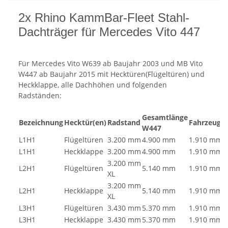
2x Rhino KammBar-Fleet Stahl-
Dachträger für Mercedes Vito 447
Für Mercedes Vito W639 ab Baujahr 2003 und MB Vito
W447 ab Baujahr 2015 mit Hecktüren(Flügeltüren) und
Heckklappe, alle Dachhöhen und folgenden
Radständen:
Gesamtlänge
Bezeichnung
Hecktür(en)
Radstand
Fahrzeugh
W447
L1H1
Flügeltüren
3.200 mm
4.900 mm
1.910 mm
L1H1
Heckklappe
3.200 mm
4.900 mm
1.910 mm
3.200 mm
L2H1
Flügeltüren
5.140 mm
1.910 mm
XL
3.200 mm
L2H1
Heckklappe
5.140 mm
1.910 mm
XL
L3H1
Flügeltüren
3.430 mm
5.370 mm
1.910 mm
L3H1
Heckklappe
3.430 mm
5.370 mm
1.910 mm