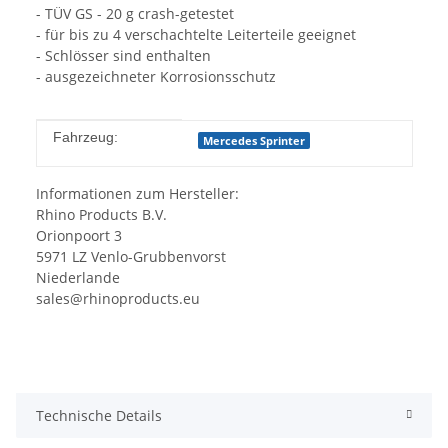
- TÜV GS - 20 g crash-getestet
- für bis zu 4 verschachtelte Leiterteile geeignet
- Schlösser sind enthalten
- ausgezeichneter Korrosionsschutz
Produkteigenschaft
Wert
Fahrzeug:
Mercedes Sprinter
Informationen zum Hersteller:
Rhino Products B.V.
Orionpoort 3
5971 LZ Venlo-Grubbenvorst
Niederlande
sales@rhinoproducts.eu
Technische Details