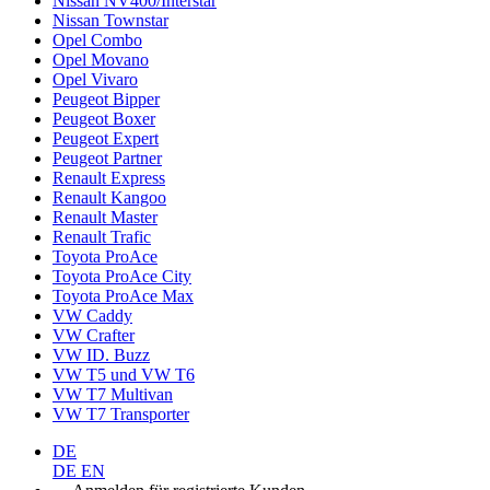
Nissan NV400/Interstar
Nissan Townstar
Opel Combo
Opel Movano
Opel Vivaro
Peugeot Bipper
Peugeot Boxer
Peugeot Expert
Peugeot Partner
Renault Express
Renault Kangoo
Renault Master
Renault Trafic
Toyota ProAce
Toyota ProAce City
Toyota ProAce Max
VW Caddy
VW Crafter
VW ID. Buzz
VW T5 und VW T6
VW T7 Multivan
VW T7 Transporter
DE
DE
EN