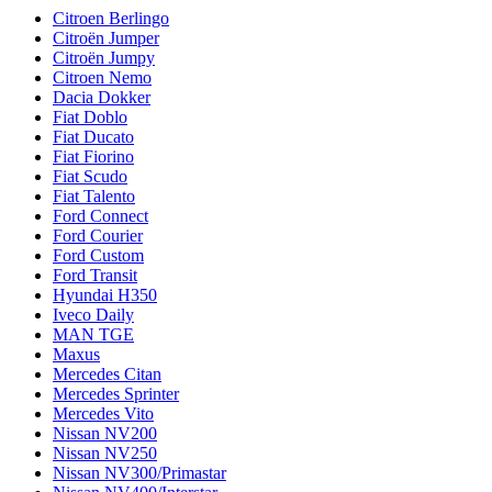
Citroen Berlingo
Citroën Jumper
Citroën Jumpy
Citroen Nemo
Dacia Dokker
Fiat Doblo
Fiat Ducato
Fiat Fiorino
Fiat Scudo
Fiat Talento
Ford Connect
Ford Courier
Ford Custom
Ford Transit
Hyundai H350
Iveco Daily
MAN TGE
Maxus
Mercedes Citan
Mercedes Sprinter
Mercedes Vito
Nissan NV200
Nissan NV250
Nissan NV300/Primastar