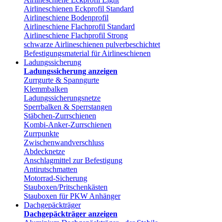
Airlineschienen Eckprofil Standard
Airlineschiene Bodenprofil
Airlineschiene Flachprofil Standard
Airlineschiene Flachprofil Strong
schwarze Airlineschienen pulverbeschichtet
Befestigungsmaterial für Airlineschienen
Ladungssicherung
Ladungssicherung anzeigen
Zurrgurte & Spanngurte
Klemmbalken
Ladungssicherungsnetze
Sperrbalken & Sperrstangen
Stäbchen-Zurrschienen
Kombi-Anker-Zurrschienen
Zurrpunkte
Zwischenwandverschluss
Abdecknetze
Anschlagmittel zur Befestigung
Antirutschmatten
Motorrad-Sicherung
Stauboxen/Pritschenkästen
Stauboxen für PKW Anhänger
Dachgepäckträger
Dachgepäckträger anzeigen