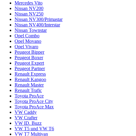
Mercedes Vito
Nissan NV200
Nissan NV250
Nissan NV300/Primastar
Nissan NV400/Interstar
Nissan Townstar
Opel Combo
Opel Movano
Opel Vivaro
Peugeot Bipper
Peugeot Boxer
Peugeot Expert
Peugeot Partner
Renault Express
Renault Kangoo
Renault Master
Renault Trafic
Toyota ProAce
Toyota ProAce City
Toyota ProAce Max
VW Caddy
VW Crafter
VW ID. Buzz
VW T5 und VW T6
VW T7 Multivan