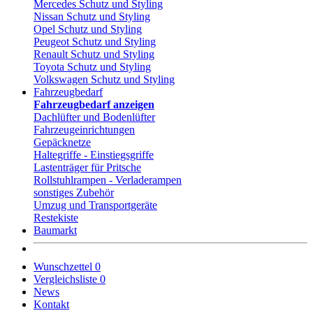
Mercedes Schutz und Styling
Nissan Schutz und Styling
Opel Schutz und Styling
Peugeot Schutz und Styling
Renault Schutz und Styling
Toyota Schutz und Styling
Volkswagen Schutz und Styling
Fahrzeugbedarf
Fahrzeugbedarf anzeigen
Dachlüfter und Bodenlüfter
Fahrzeugeinrichtungen
Gepäcknetze
Haltegriffe - Einstiegsgriffe
Lastenträger für Pritsche
Rollstuhlrampen - Verladerampen
sonstiges Zubehör
Umzug und Transportgeräte
Restekiste
Baumarkt
Wunschzettel
0
Vergleichsliste
0
News
Kontakt