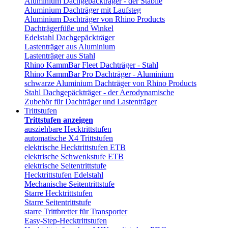
Aluminium Dachgepäckträger - der Stabile
Aluminium Dachträger mit Laufsteg
Aluminium Dachträger von Rhino Products
Dachträgerfüße und Winkel
Edelstahl Dachgepäckträger
Lastenträger aus Aluminium
Lastenträger aus Stahl
Rhino KammBar Fleet Dachträger - Stahl
Rhino KammBar Pro Dachträger - Aluminium
schwarze Aluminium Dachträger von Rhino Products
Stahl Dachgepäckträger - der Aerodynamische
Zubehör für Dachträger und Lastenträger
Trittstufen
Trittstufen anzeigen
ausziehbare Hecktrittstufen
automatische X4 Trittstufen
elektrische Hecktrittstufen ETB
elektrische Schwenkstufe ETB
elektrische Seitentrittstufe
Hecktrittstufen Edelstahl
Mechanische Seitentrittstufe
Starre Hecktrittstufen
Starre Seitentrittstufe
starre Trittbretter für Transporter
Easy-Step-Hecktrittstufen