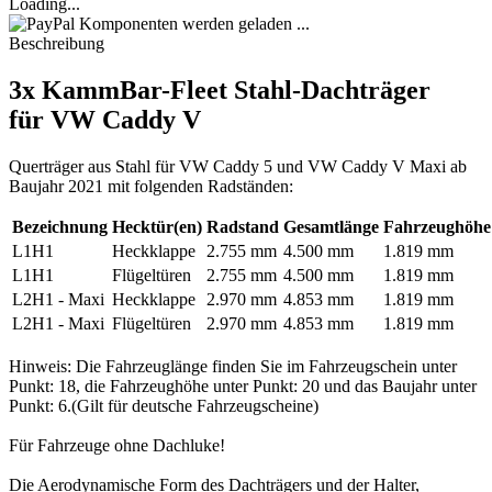
Loading...
Komponenten werden geladen ...
Beschreibung
3x KammBar-Fleet Stahl-Dachträger
für VW Caddy V
Querträger aus Stahl für VW Caddy 5 und VW Caddy V Maxi ab
Baujahr 2021 mit folgenden Radständen:
Bezeichnung
Hecktür(en)
Radstand
Gesamtlänge
Fahrzeughöhe
L1H1
Heckklappe
2.755 mm
4.500 mm
1.819 mm
L1H1
Flügeltüren
2.755 mm
4.500 mm
1.819 mm
L2H1 - Maxi
Heckklappe
2.970 mm
4.853 mm
1.819 mm
L2H1 - Maxi
Flügeltüren
2.970 mm
4.853 mm
1.819 mm
Hinweis: Die Fahrzeuglänge finden Sie im Fahrzeugschein unter
Punkt: 18, die Fahrzeughöhe unter Punkt: 20 und das Baujahr unter
Punkt: 6.(Gilt für deutsche Fahrzeugscheine)
Für Fahrzeuge ohne Dachluke!
Die Aerodynamische Form des Dachträgers und der Halter,