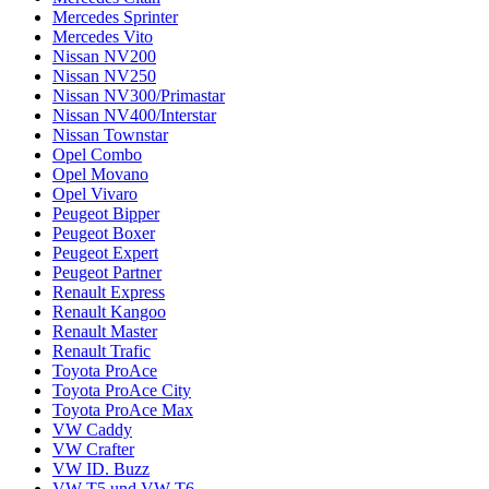
Mercedes Sprinter
Mercedes Vito
Nissan NV200
Nissan NV250
Nissan NV300/Primastar
Nissan NV400/Interstar
Nissan Townstar
Opel Combo
Opel Movano
Opel Vivaro
Peugeot Bipper
Peugeot Boxer
Peugeot Expert
Peugeot Partner
Renault Express
Renault Kangoo
Renault Master
Renault Trafic
Toyota ProAce
Toyota ProAce City
Toyota ProAce Max
VW Caddy
VW Crafter
VW ID. Buzz
VW T5 und VW T6