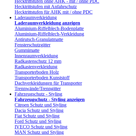
Hecktrittstufen ohne AHK - mit / ohne PDC
Hecktrittstufen mit Anfahrschutz
Hecktrittstufen für AHK mit / ohne PDC
Laderaumverkleidung
Laderaumverkleidung anzeigen
Aluminium-Riffelblech-Bodenplatte
Aluminium-Riffelblech-Verkleidung
Antirutsch-Granulatmatte
Fensterschutzgitter
Gummimatte
Innenraumverkleidung
Radkastenschutz 12 mm
Radkastenverkleidung
Transporterboden Holz
Transporterboden Kunststoff
Dachverkleidungen für Transporter
Trennwände/Trenngitter
Fahrzeugschutz - Styling
Fahrzeugschutz - Styling anzeigen
Citroen Schutz und Styling
Dacia Schutz und Styling
Fiat Schutz und Styling
Ford Schutz und Styling
IVECO Schutz und Styling
MAN Schutz und Styling