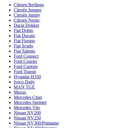
Citroen Berlingo
Citroën Jumper
Citroën Jumpy
Citroen Nemo
Dacia Dokker
Fiat Doblo
Fiat Ducato
Fiat Fiorino
Fiat Scudo
Fiat Talento
Ford Connect
Ford Courier
Ford Custom
Ford Transit
Hyundai H350
Iveco Daily
MAN TGE
Maxus
Mercedes Citan
Mercedes Sprinter
Mercedes Vito
Nissan NV200
Nissan NV250
Nissan NV300/Primastar