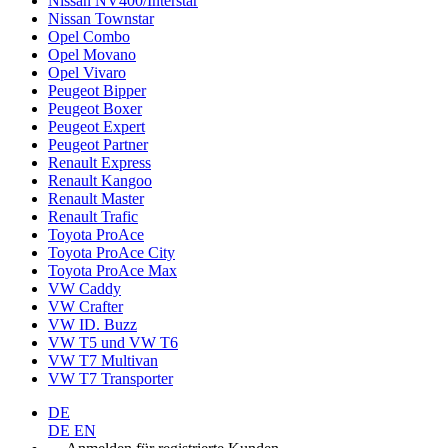
Nissan NV400/Interstar
Nissan Townstar
Opel Combo
Opel Movano
Opel Vivaro
Peugeot Bipper
Peugeot Boxer
Peugeot Expert
Peugeot Partner
Renault Express
Renault Kangoo
Renault Master
Renault Trafic
Toyota ProAce
Toyota ProAce City
Toyota ProAce Max
VW Caddy
VW Crafter
VW ID. Buzz
VW T5 und VW T6
VW T7 Multivan
VW T7 Transporter
DE
DE
EN