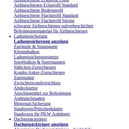
Airlineschienen Eckprofil Standard
Airlineschiene Bodenprofil
Airlineschiene Flachprofil Standard
Airlineschiene Flachprofil Strong
schwarze Airlineschienen pulverbeschichtet
Befestigungsmaterial für Airlineschienen
Ladungssicherung
Ladungssicherung anzeigen
Zurrgurte & Spanngurte
Klemmbalken
Ladungssicherungsnetze
Sperrbalken & Sperrstangen
Stäbchen-Zurrschienen
Kombi-Anker-Zurrschienen
Zurrpunkte
Zwischenwandverschluss
Abdecknetze
Anschlagmittel zur Befestigung
Antirutschmatten
Motorrad-Sicherung
Stauboxen/Pritschenkästen
Stauboxen für PKW Anhänger
Dachgepäckträger
Dachgepäckträger anzeigen