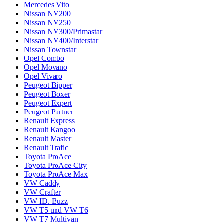
Mercedes Vito
Nissan NV200
Nissan NV250
Nissan NV300/Primastar
Nissan NV400/Interstar
Nissan Townstar
Opel Combo
Opel Movano
Opel Vivaro
Peugeot Bipper
Peugeot Boxer
Peugeot Expert
Peugeot Partner
Renault Express
Renault Kangoo
Renault Master
Renault Trafic
Toyota ProAce
Toyota ProAce City
Toyota ProAce Max
VW Caddy
VW Crafter
VW ID. Buzz
VW T5 und VW T6
VW T7 Multivan