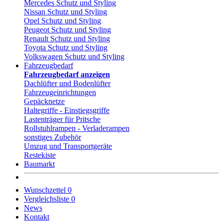
Mercedes Schutz und Styling
Nissan Schutz und Styling
Opel Schutz und Styling
Peugeot Schutz und Styling
Renault Schutz und Styling
Toyota Schutz und Styling
Volkswagen Schutz und Styling
Fahrzeugbedarf
Fahrzeugbedarf anzeigen
Dachlüfter und Bodenlüfter
Fahrzeugeinrichtungen
Gepäcknetze
Haltegriffe - Einstiegsgriffe
Lastenträger für Pritsche
Rollstuhlrampen - Verladerampen
sonstiges Zubehör
Umzug und Transportgeräte
Restekiste
Baumarkt
Wunschzettel
0
Vergleichsliste
0
News
Kontakt