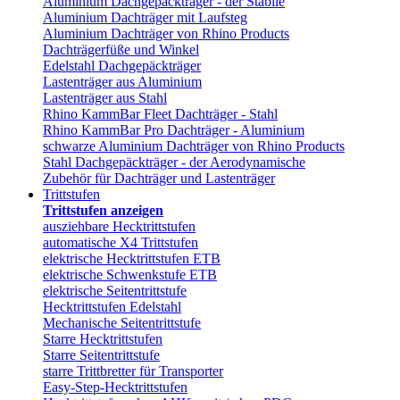
Aluminium Dachgepäckträger - der Stabile
Aluminium Dachträger mit Laufsteg
Aluminium Dachträger von Rhino Products
Dachträgerfüße und Winkel
Edelstahl Dachgepäckträger
Lastenträger aus Aluminium
Lastenträger aus Stahl
Rhino KammBar Fleet Dachträger - Stahl
Rhino KammBar Pro Dachträger - Aluminium
schwarze Aluminium Dachträger von Rhino Products
Stahl Dachgepäckträger - der Aerodynamische
Zubehör für Dachträger und Lastenträger
Trittstufen
Trittstufen anzeigen
ausziehbare Hecktrittstufen
automatische X4 Trittstufen
elektrische Hecktrittstufen ETB
elektrische Schwenkstufe ETB
elektrische Seitentrittstufe
Hecktrittstufen Edelstahl
Mechanische Seitentrittstufe
Starre Hecktrittstufen
Starre Seitentrittstufe
starre Trittbretter für Transporter
Easy-Step-Hecktrittstufen