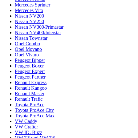
Mercedes Sprinter
Mercedes Vito
Nissan NV200
Nissan NV250
Nissan NV300/Primastar
Nissan NV400/Interstar
Nissan Townstar
Opel Combo
Opel Movano
Opel Vivaro
Peugeot Bipper
Peugeot Boxer
Peugeot Expert
Peugeot Partner
Renault Express
Renault Kangoo
Renault Master
Renault Trafic
Toyota ProAce
Toyota ProAce City
Toyota ProAce Max
VW Caddy
VW Crafter
VW ID. Buzz
VW T5 und VW T6