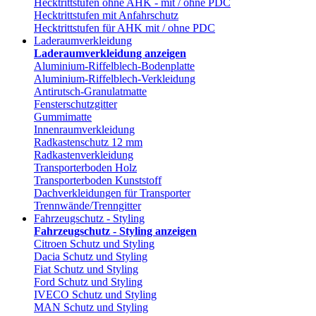
Hecktrittstufen ohne AHK - mit / ohne PDC
Hecktrittstufen mit Anfahrschutz
Hecktrittstufen für AHK mit / ohne PDC
Laderaumverkleidung
Laderaumverkleidung anzeigen
Aluminium-Riffelblech-Bodenplatte
Aluminium-Riffelblech-Verkleidung
Antirutsch-Granulatmatte
Fensterschutzgitter
Gummimatte
Innenraumverkleidung
Radkastenschutz 12 mm
Radkastenverkleidung
Transporterboden Holz
Transporterboden Kunststoff
Dachverkleidungen für Transporter
Trennwände/Trenngitter
Fahrzeugschutz - Styling
Fahrzeugschutz - Styling anzeigen
Citroen Schutz und Styling
Dacia Schutz und Styling
Fiat Schutz und Styling
Ford Schutz und Styling
IVECO Schutz und Styling
MAN Schutz und Styling