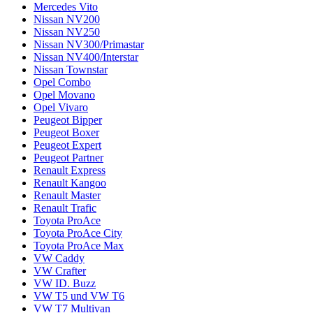
Mercedes Vito
Nissan NV200
Nissan NV250
Nissan NV300/Primastar
Nissan NV400/Interstar
Nissan Townstar
Opel Combo
Opel Movano
Opel Vivaro
Peugeot Bipper
Peugeot Boxer
Peugeot Expert
Peugeot Partner
Renault Express
Renault Kangoo
Renault Master
Renault Trafic
Toyota ProAce
Toyota ProAce City
Toyota ProAce Max
VW Caddy
VW Crafter
VW ID. Buzz
VW T5 und VW T6
VW T7 Multivan