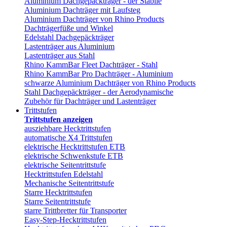
Aluminium Dachgepäckträger - der Stabile
Aluminium Dachträger mit Laufsteg
Aluminium Dachträger von Rhino Products
Dachträgerfüße und Winkel
Edelstahl Dachgepäckträger
Lastenträger aus Aluminium
Lastenträger aus Stahl
Rhino KammBar Fleet Dachträger - Stahl
Rhino KammBar Pro Dachträger - Aluminium
schwarze Aluminium Dachträger von Rhino Products
Stahl Dachgepäckträger - der Aerodynamische
Zubehör für Dachträger und Lastenträger
Trittstufen
Trittstufen anzeigen
ausziehbare Hecktrittstufen
automatische X4 Trittstufen
elektrische Hecktrittstufen ETB
elektrische Schwenkstufe ETB
elektrische Seitentrittstufe
Hecktrittstufen Edelstahl
Mechanische Seitentrittstufe
Starre Hecktrittstufen
Starre Seitentrittstufe
starre Trittbretter für Transporter
Easy-Step-Hecktrittstufen