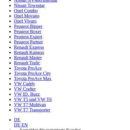
Nissan NV400/Interstar
Nissan Townstar
Opel Combo
Opel Movano
Opel Vivaro
Peugeot Bipper
Peugeot Boxer
Peugeot Expert
Peugeot Partner
Renault Express
Renault Kangoo
Renault Master
Renault Trafic
Toyota ProAce
Toyota ProAce City
Toyota ProAce Max
VW Caddy
VW Crafter
VW ID. Buzz
VW T5 und VW T6
VW T7 Multivan
VW T7 Transporter
DE
DE
EN