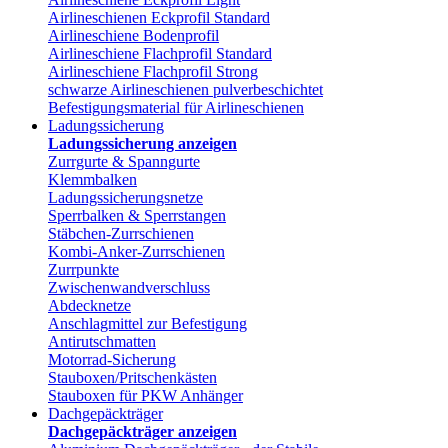
Airlineschienen Eckprofil Standard
Airlineschiene Bodenprofil
Airlineschiene Flachprofil Standard
Airlineschiene Flachprofil Strong
schwarze Airlineschienen pulverbeschichtet
Befestigungsmaterial für Airlineschienen
Ladungssicherung
Ladungssicherung anzeigen
Zurrgurte & Spanngurte
Klemmbalken
Ladungssicherungsnetze
Sperrbalken & Sperrstangen
Stäbchen-Zurrschienen
Kombi-Anker-Zurrschienen
Zurrpunkte
Zwischenwandverschluss
Abdecknetze
Anschlagmittel zur Befestigung
Antirutschmatten
Motorrad-Sicherung
Stauboxen/Pritschenkästen
Stauboxen für PKW Anhänger
Dachgepäckträger
Dachgepäckträger anzeigen