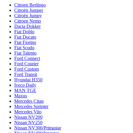
Citroen Berlingo
Citroën Jumper
Citroën Jumpy
Citroen Nemo
Dacia Dokker
Fiat Doblo
Fiat Ducato
Fiat Fiorino
Fiat Scudo
Fiat Talento
Ford Connect
Ford Courier
Ford Custom
Ford Transit
Hyundai H350
Iveco Daily
MAN TGE
Maxus
Mercedes Citan
Mercedes Sprinter
Mercedes Vito
Nissan NV200
Nissan NV250
Nissan NV300/Primastar