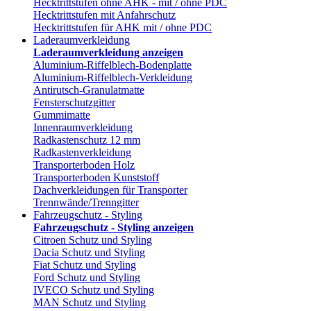
Hecktrittstufen ohne AHK - mit / ohne PDC
Hecktrittstufen mit Anfahrschutz
Hecktrittstufen für AHK mit / ohne PDC
Laderaumverkleidung
Laderaumverkleidung anzeigen
Aluminium-Riffelblech-Bodenplatte
Aluminium-Riffelblech-Verkleidung
Antirutsch-Granulatmatte
Fensterschutzgitter
Gummimatte
Innenraumverkleidung
Radkastenschutz 12 mm
Radkastenverkleidung
Transporterboden Holz
Transporterboden Kunststoff
Dachverkleidungen für Transporter
Trennwände/Trenngitter
Fahrzeugschutz - Styling
Fahrzeugschutz - Styling anzeigen
Citroen Schutz und Styling
Dacia Schutz und Styling
Fiat Schutz und Styling
Ford Schutz und Styling
IVECO Schutz und Styling
MAN Schutz und Styling