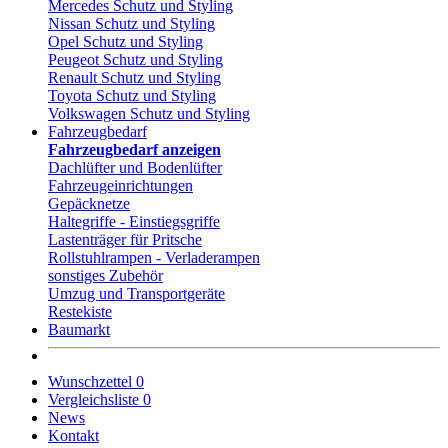
Mercedes Schutz und Styling
Nissan Schutz und Styling
Opel Schutz und Styling
Peugeot Schutz und Styling
Renault Schutz und Styling
Toyota Schutz und Styling
Volkswagen Schutz und Styling
Fahrzeugbedarf
Fahrzeugbedarf anzeigen
Dachlüfter und Bodenlüfter
Fahrzeugeinrichtungen
Gepäcknetze
Haltegriffe - Einstiegsgriffe
Lastenträger für Pritsche
Rollstuhlrampen - Verladerampen
sonstiges Zubehör
Umzug und Transportgeräte
Restekiste
Baumarkt
Wunschzettel
0
Vergleichsliste
0
News
Kontakt