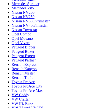
Mercedes Sprinter
Mercedes Vito
Nissan NV200
Nissan NV250
Nissan NV300/Primastar
Nissan NV400/Interstar
Nissan Townstar
Opel Combo
Opel Movano
Opel Vivaro
Peugeot Bipper
Peugeot Boxer
Peugeot Expert
Peugeot Partner
Renault Express
Renault Kangoo
Renault Master
Renault Trafic
Toyota ProAce
Toyota ProAce City
Toyota ProAce Max
VW Caddy
VW Crafter
VW ID. Buzz
VW T5 und VW T6