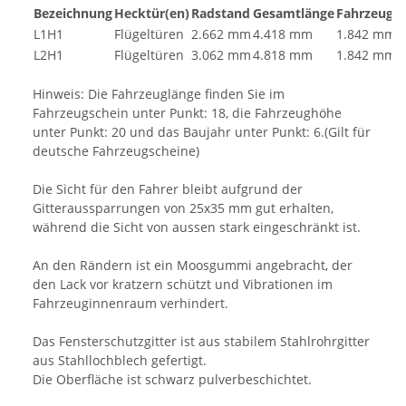
Bezeichnung
Hecktür(en)
Radstand
Gesamtlänge
Fahrzeugh
L1H1
Flügeltüren
2.662 mm
4.418 mm
1.842 mm
L2H1
Flügeltüren
3.062 mm
4.818 mm
1.842 mm
Hinweis: Die Fahrzeuglänge finden Sie im
Fahrzeugschein unter Punkt: 18, die Fahrzeughöhe
unter Punkt: 20 und das Baujahr unter Punkt: 6.(Gilt für
deutsche Fahrzeugscheine)
Die Sicht für den Fahrer bleibt aufgrund der
Gitteraussparrungen von 25x35 mm gut erhalten,
während die Sicht von aussen stark eingeschränkt ist.
An den Rändern ist ein Moosgummi angebracht, der
den Lack vor kratzern schützt und Vibrationen im
Fahrzeuginnenraum verhindert.
Das Fensterschutzgitter ist aus stabilem Stahlrohrgitter
aus Stahllochblech gefertigt.
Die Oberfläche ist schwarz pulverbeschichtet.