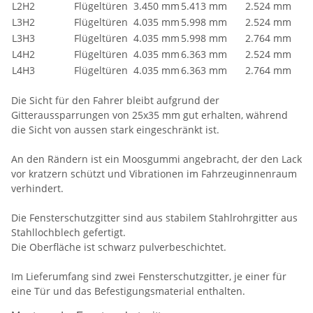
L2H2
Flügeltüren
3.450 mm
5.413 mm
2.524 mm
L3H2
Flügeltüren
4.035 mm
5.998 mm
2.524 mm
L3H3
Flügeltüren
4.035 mm
5.998 mm
2.764 mm
L4H2
Flügeltüren
4.035 mm
6.363 mm
2.524 mm
L4H3
Flügeltüren
4.035 mm
6.363 mm
2.764 mm
Die Sicht für den Fahrer bleibt aufgrund der
Gitteraussparrungen von 25x35 mm gut erhalten, während
die Sicht von aussen stark eingeschränkt ist.
An den Rändern ist ein Moosgummi angebracht, der den Lack
vor kratzern schützt und Vibrationen im Fahrzeuginnenraum
verhindert.
Die Fensterschutzgitter sind aus stabilem Stahlrohrgitter aus
Stahllochblech gefertigt.
Die Oberfläche ist schwarz pulverbeschichtet.
Im Lieferumfang sind zwei Fensterschutzgitter, je einer für
eine Tür und das Befestigungsmaterial enthalten.