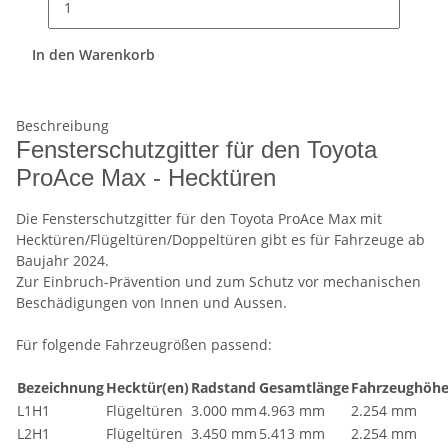
In den Warenkorb
Beschreibung
Fensterschutzgitter für den Toyota
ProAce Max - Hecktüren
Die Fensterschutzgitter für den Toyota ProAce Max mit
Hecktüren/Flügeltüren/Doppeltüren gibt es für Fahrzeuge ab
Baujahr 2024.
Zur Einbruch-Prävention und zum Schutz vor mechanischen
Beschädigungen von Innen und Aussen.
Für folgende Fahrzeugrößen passend:
Bezeichnung
Hecktür(en)
Radstand
Gesamtlänge
Fahrzeughöh
L1H1
Flügeltüren
3.000 mm
4.963 mm
2.254 mm
L2H1
Flügeltüren
3.450 mm
5.413 mm
2.254 mm