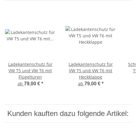
Ladekantenschutz für
Ladekantenschutz für
Sch
VW T5 und VW T6 mit
VW T5 und VW T6 mit
T
Flügeltüren
Heckklappe
ab
ab
79,00 €
*
79,00 €
*
Kunden kauften dazu folgende Artikel: