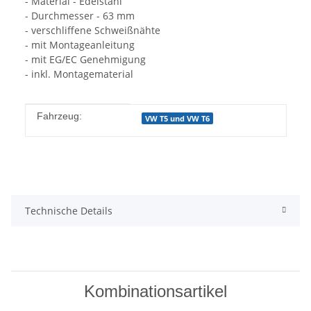
- Material - Edelstahl
- Durchmesser - 63 mm
- verschliffene Schweißnähte
- mit Montageanleitung
- mit EG/EC Genehmigung
- inkl. Montagematerial
Produkteigenschaft
Wert
Fahrzeug:
VW T5 und VW T6
Technische Details
Kombinationsartikel