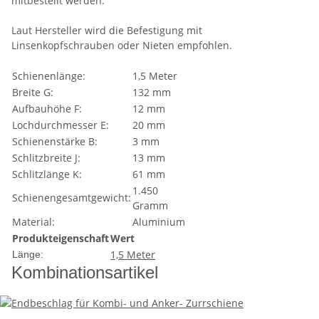
mitbestellt werden.
Laut Hersteller wird die Befestigung mit
Linsenkopfschrauben oder Nieten empfohlen.
Schienenlänge:
1,5 Meter
Breite G:
132 mm
Aufbauhöhe F:
12 mm
Lochdurchmesser E:
20 mm
Schienenstärke B:
3 mm
Schlitzbreite J:
13 mm
Schlitzlänge K:
61 mm
1.450
Schienengesamtgewicht:
Gramm
Material:
Aluminium
Produkteigenschaft
Wert
1,5 Meter
Länge:
Kombinationsartikel