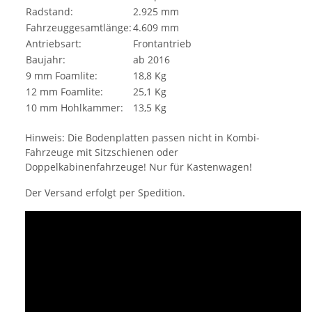
Radstand:
2.925 mm
Fahrzeuggesamtlänge:
4.609 mm
Antriebsart:
Frontantrieb
Baujahr:
ab 2016
9 mm Foamlite:
18,8 Kg
12 mm Foamlite:
25,1 Kg
10 mm Hohlkammer:
13,5 Kg
Hinweis: Die Bodenplatten passen nicht in Kombi-
Fahrzeuge mit Sitzschienen oder
Doppelkabinenfahrzeuge! Nur für Kastenwagen!
Der Versand erfolgt per Spedition.