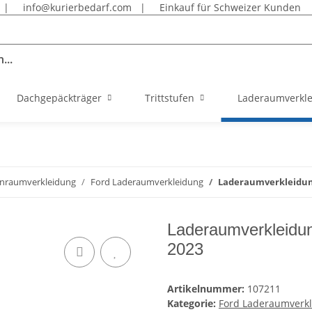
|
info@kurierbedarf.com
|
Einkauf für Schweizer Kunden
...
Dachgepäckträger
Trittstufen
Laderaumverkl
nraumverkleidung
Ford Laderaumverkleidung
Laderaumverkleidung 
Laderaumverkleidun
2023
Artikelnummer:
107211
Kategorie:
Ford Laderaumverk