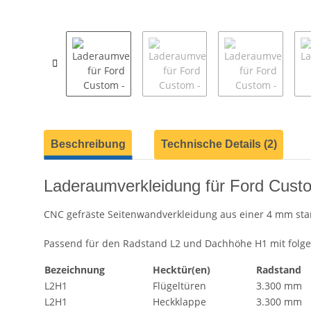
weitere Registerkarten anzeigen
Beschreibung
Technische Details (2)
Laderaumverkleidung für Ford Cust
CNC gefräste Seitenwandverkleidung aus einer 4 mm sta
Passend für den Radstand L2 und Dachhöhe H1 mit fol
Bezeichnung
Hecktür(en)
Radstand
L2H1
Flügeltüren
3.300 mm
L2H1
Heckklappe
3.300 mm