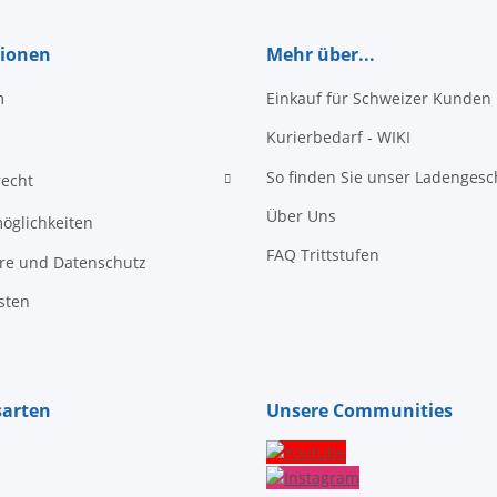
tionen
Mehr über...
m
Einkauf für Schweizer Kunden
Kurierbedarf - WIKI
So finden Sie unser Ladengesc
recht
Über Uns
öglichkeiten
FAQ Trittstufen
äre und Datenschutz
sten
sarten
Unsere Communities