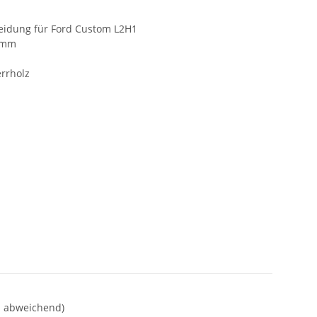
eidung für Ford Custom L2H1
9 mm
errholz
nd abweichend)