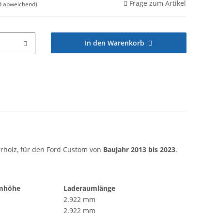
Frage zum Artikel
d abweichend)
In den Warenkorb
rholz, für den Ford Custom von
Baujahr 2013 bis 2023
.
mhöhe
Laderaumlänge
2.922 mm
2.922 mm