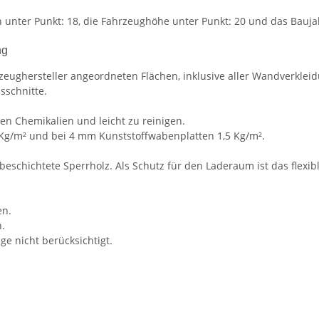
 unter Punkt: 18, die Fahrzeughöhe unter Punkt: 20 und das Baujah
ng
zeughersteller angeordneten Flächen, inklusive aller Wandverkleid
sschnitte.
en Chemikalien und leicht zu reinigen.
 Kg/m² und bei 4 mm Kunststoffwabenplatten 1,5 Kg/m².
nbeschichtete Sperrholz. Als Schutz für den Laderaum ist das flexi
en.
.
e nicht berücksichtigt.