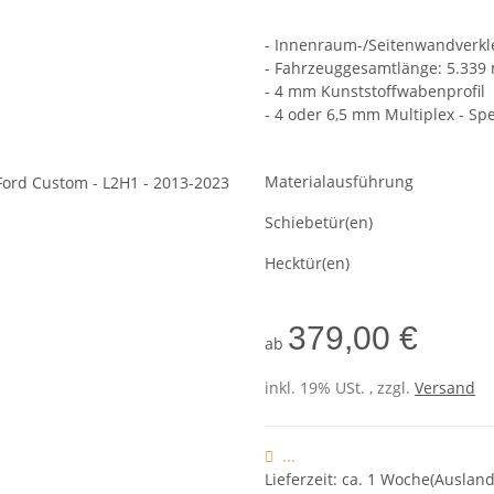
- Innenraum-/Seitenwandverkl
- Fahrzeuggesamtlänge: 5.33
- 4 mm Kunststoffwabenprofil
- 4 oder 6,5 mm Multiplex - Sp
Materialausführung
Schiebetür(en)
Hecktür(en)
379,00 €
ab
inkl. 19% USt. , zzgl.
Versand
...
Lieferzeit: ca. 1 Woche(Ausla