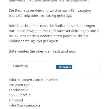
paarweise inklusive Montagematerial angeliefert.
Die Radhausverkleidung wird je nach Fahrzeugtyp
trapezförmig oder rechteckig gefertigt.
Bitte beachten Sie, dass die Radkastenverkleidungen
nur in Kastenwagen mit Laderaumverkleidungen und 9
bis 12 mm starken Bodenplatten passt! Nicht für
Kombifahrzeuge mit geeignet!
Bitte wählen Sie oben den Radstand aus.
Produkteigenschaft
Wert
Fahrzeug:
Fiat Doblo
Informationen zum Hersteller:
Koskisen Oje
Tehdastie 2
16600 Järvelä
Finnland
info@koskisen.com