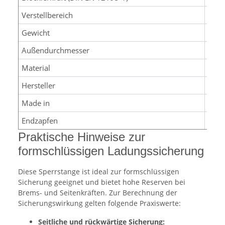
Verstellbereich
1.25
Gewicht
2,88
Außendurchmesser
44 
Material
Alu
Hersteller
allsa
Made in
Ger
Endzapfen
19 m
Praktische Hinweise zur
formschlüssigen Ladungssicherung
Diese Sperrstange ist ideal zur formschlüssigen
Sicherung geeignet und bietet hohe Reserven bei
Brems- und Seitenkräften. Zur Berechnung der
Sicherungswirkung gelten folgende Praxiswerte:
Seitliche und rückwärtige Sicherung: