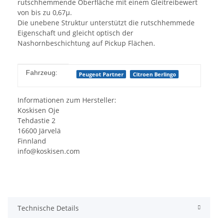
rutschhemmende Oberfläche mit einem Gleitreibewert
von bis zu 0,67µ.
Die unebene Struktur unterstützt die rutschhemmede
Eigenschaft und gleicht optisch der
Nashornbeschichtung auf Pickup Flächen.
Produkteigenschaft
Wert
Fahrzeug:
Peugeot Partner
Citroen Berlingo
Informationen zum Hersteller:
Koskisen Oje
Tehdastie 2
16600 Järvelä
Finnland
info@koskisen.com
Technische Details