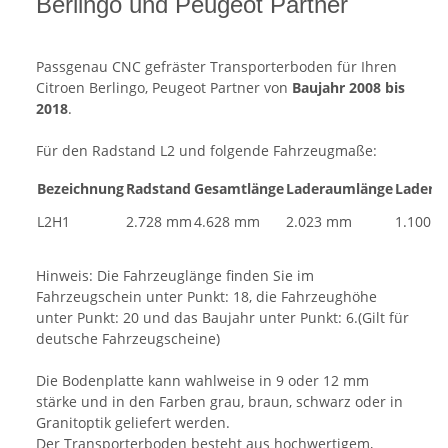
Berlingo und Peugeot Partner
Passgenau CNC gefräster Transporterboden für Ihren
Citroen Berlingo, Peugeot Partner von
Baujahr 2008 bis
2018
.
Für den Radstand L2 und folgende Fahrzeugmaße:
Bezeichnung
Radstand
Gesamtlänge
Laderaumlänge
Ladera
L2H1
2.728 mm
4.628 mm
2.023 mm
1.100 
Hinweis: Die Fahrzeuglänge finden Sie im
Fahrzeugschein unter Punkt: 18, die Fahrzeughöhe
unter Punkt: 20 und das Baujahr unter Punkt: 6.(Gilt für
deutsche Fahrzeugscheine)
Die Bodenplatte kann wahlweise in 9 oder 12 mm
stärke und in den Farben grau, braun, schwarz oder in
Granitoptik geliefert werden.
Der Transporterboden besteht aus hochwertigem,