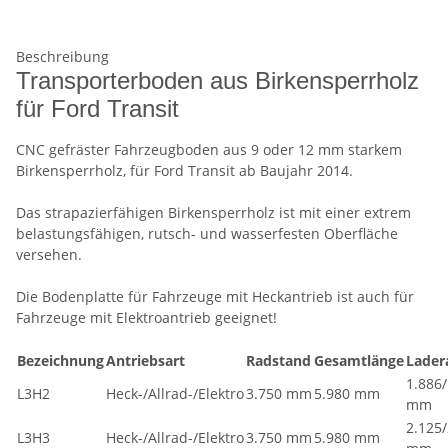
Beschreibung
Transporterboden aus Birkensperrholz
für Ford Transit
CNC gefräster Fahrzeugboden aus 9 oder 12 mm starkem
Birkensperrholz, für Ford Transit ab Baujahr 2014.
Das strapazierfähigen Birkensperrholz ist mit einer extrem
belastungsfähigen, rutsch- und wasserfesten Oberfläche
versehen.
Die Bodenplatte für Fahrzeuge mit Heckantrieb ist auch für
Fahrzeuge mit Elektroantrieb geeignet!
Bezeichnung
Antriebsart
Radstand
Gesamtlänge
Lade
1.886/
L3H2
Heck-/Allrad-/Elektro
3.750 mm
5.980 mm
mm
2.125/
L3H3
Heck-/Allrad-/Elektro
3.750 mm
5.980 mm