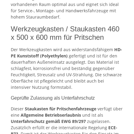
vorhandenen Raum optimal aus und eignet sich ideal
für Service-, Montage- und Handwerksfahrzeuge mit
hohem Stauraumbedarf.
Werkzeugkasten / Staukasten 460
x 500 x 600 mm für Pritschen
Der Werkzeugkasten wird aus widerstandsfähigem
HD-
PE Kunststoff (Polyethylen)
gefertigt und ist für den
dauerhaften Außeneinsatz ausgelegt. Das Material ist
schlagfest, korrosionsfrei und beständig gegenüber
Feuchtigkeit, Streusalz und UV-Strahlung. Die schwarze
Oberfläche ist pflegeleicht und bleibt auch bei
intensiver Nutzung formstabil.
Geprüfte Zulassung als Unterfahrschutz
Dieser
Staukasten für Pritschenfahrzeuge
verfügt über
eine
Allgemeine Betriebserlaubnis
und ist als
Unterfahrschutz gemäß EWG 89/297
zugelassen.
Zusätzlich erfüllt er die internationale Regelung
ECE-
R73
. Damit ist der Werkzeugkasten für den Einsatz im