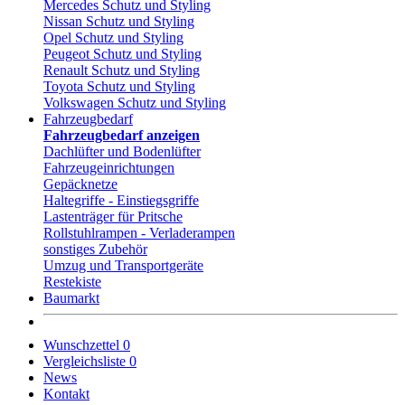
Mercedes Schutz und Styling
Nissan Schutz und Styling
Opel Schutz und Styling
Peugeot Schutz und Styling
Renault Schutz und Styling
Toyota Schutz und Styling
Volkswagen Schutz und Styling
Fahrzeugbedarf
Fahrzeugbedarf anzeigen
Dachlüfter und Bodenlüfter
Fahrzeugeinrichtungen
Gepäcknetze
Haltegriffe - Einstiegsgriffe
Lastenträger für Pritsche
Rollstuhlrampen - Verladerampen
sonstiges Zubehör
Umzug und Transportgeräte
Restekiste
Baumarkt
Wunschzettel
0
Vergleichsliste
0
News
Kontakt