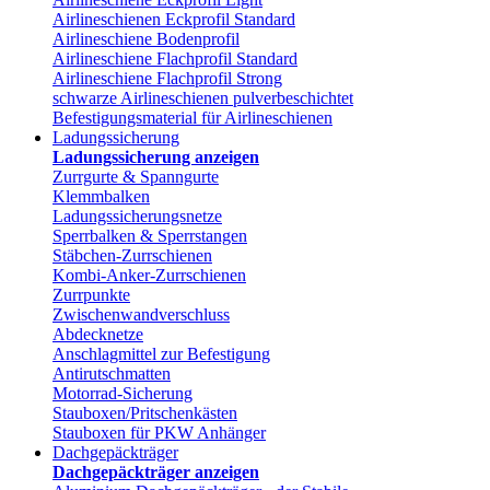
Airlineschienen Eckprofil Standard
Airlineschiene Bodenprofil
Airlineschiene Flachprofil Standard
Airlineschiene Flachprofil Strong
schwarze Airlineschienen pulverbeschichtet
Befestigungsmaterial für Airlineschienen
Ladungssicherung
Ladungssicherung anzeigen
Zurrgurte & Spanngurte
Klemmbalken
Ladungssicherungsnetze
Sperrbalken & Sperrstangen
Stäbchen-Zurrschienen
Kombi-Anker-Zurrschienen
Zurrpunkte
Zwischenwandverschluss
Abdecknetze
Anschlagmittel zur Befestigung
Antirutschmatten
Motorrad-Sicherung
Stauboxen/Pritschenkästen
Stauboxen für PKW Anhänger
Dachgepäckträger
Dachgepäckträger anzeigen