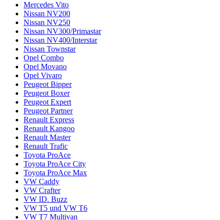
Mercedes Vito
Nissan NV200
Nissan NV250
Nissan NV300/Primastar
Nissan NV400/Interstar
Nissan Townstar
Opel Combo
Opel Movano
Opel Vivaro
Peugeot Bipper
Peugeot Boxer
Peugeot Expert
Peugeot Partner
Renault Express
Renault Kangoo
Renault Master
Renault Trafic
Toyota ProAce
Toyota ProAce City
Toyota ProAce Max
VW Caddy
VW Crafter
VW ID. Buzz
VW T5 und VW T6
VW T7 Multivan