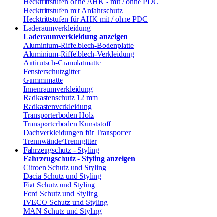
Hecktrittstufen ohne AHK - mit / ohne PDC
Hecktrittstufen mit Anfahrschutz
Hecktrittstufen für AHK mit / ohne PDC
Laderaumverkleidung
Laderaumverkleidung anzeigen
Aluminium-Riffelblech-Bodenplatte
Aluminium-Riffelblech-Verkleidung
Antirutsch-Granulatmatte
Fensterschutzgitter
Gummimatte
Innenraumverkleidung
Radkastenschutz 12 mm
Radkastenverkleidung
Transporterboden Holz
Transporterboden Kunststoff
Dachverkleidungen für Transporter
Trennwände/Trenngitter
Fahrzeugschutz - Styling
Fahrzeugschutz - Styling anzeigen
Citroen Schutz und Styling
Dacia Schutz und Styling
Fiat Schutz und Styling
Ford Schutz und Styling
IVECO Schutz und Styling
MAN Schutz und Styling