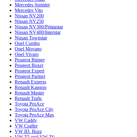
Mercedes Sprinter
Mercedes Vito
Nissan NV200
Nissan NV250
Nissan NV300/Primastar
Nissan NV400/Interstar
Nissan Townstar
Opel Combo
Opel Movano
Opel Vivaro
Peugeot Bipper
Peugeot Boxer
Peugeot Expert
Peugeot Partner
Renault Express
Renault Kangoo
Renault Master
Renault Trafic
Toyota ProAce
Toyota ProAce City
Toyota ProAce Max
VW Caddy
VW Crafter
VW ID. Buzz
VW T5 und VW T6