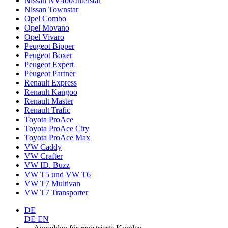
Nissan NV400/Interstar
Nissan Townstar
Opel Combo
Opel Movano
Opel Vivaro
Peugeot Bipper
Peugeot Boxer
Peugeot Expert
Peugeot Partner
Renault Express
Renault Kangoo
Renault Master
Renault Trafic
Toyota ProAce
Toyota ProAce City
Toyota ProAce Max
VW Caddy
VW Crafter
VW ID. Buzz
VW T5 und VW T6
VW T7 Multivan
VW T7 Transporter
DE
DE
EN