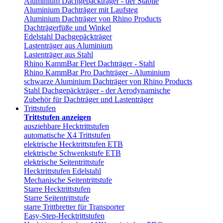
Aluminium Dachgepäckträger - der Stabile
Aluminium Dachträger mit Laufsteg
Aluminium Dachträger von Rhino Products
Dachträgerfüße und Winkel
Edelstahl Dachgepäckträger
Lastenträger aus Aluminium
Lastenträger aus Stahl
Rhino KammBar Fleet Dachträger - Stahl
Rhino KammBar Pro Dachträger - Aluminium
schwarze Aluminium Dachträger von Rhino Products
Stahl Dachgepäckträger - der Aerodynamische
Zubehör für Dachträger und Lastenträger
Trittstufen
Trittstufen anzeigen
ausziehbare Hecktrittstufen
automatische X4 Trittstufen
elektrische Hecktrittstufen ETB
elektrische Schwenkstufe ETB
elektrische Seitentrittstufe
Hecktrittstufen Edelstahl
Mechanische Seitentrittstufe
Starre Hecktrittstufen
Starre Seitentrittstufe
starre Trittbretter für Transporter
Easy-Step-Hecktrittstufen