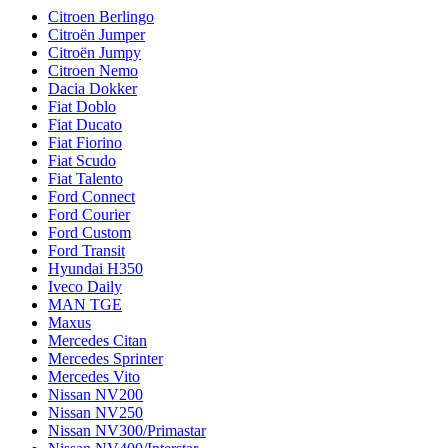
Citroen Berlingo
Citroën Jumper
Citroën Jumpy
Citroen Nemo
Dacia Dokker
Fiat Doblo
Fiat Ducato
Fiat Fiorino
Fiat Scudo
Fiat Talento
Ford Connect
Ford Courier
Ford Custom
Ford Transit
Hyundai H350
Iveco Daily
MAN TGE
Maxus
Mercedes Citan
Mercedes Sprinter
Mercedes Vito
Nissan NV200
Nissan NV250
Nissan NV300/Primastar