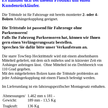
Es handelt sich bei diesem Produkt um einen
Kundenrückläufer.
Die Trittstufe ist für Fahrzeuge mit bereits montierter
2- oder 4-
Bolzen
Anhängerkupplung geeignet.
Die Trittstufe ist passend für Fahrzeuge ohne
Parksensoren!
Falls Ihr Fahrzeug Parksensoren hat, können wir Ihnen
gern einen Verlängerungssatz bestellen.
Sprechen Sie dafür bitte unser Verkaufsteam an.
Die starre TowStep Hecktrittstufe wird mit einem abnehmbaren
Mittelteil geliefert, mit dem sich mühelos und in kürzester Zeit ein
Anhänger anbringen lässt. Ohne Mittelteil ist ein Drehbereich von
110 Grad gegeben.
Mit den mitgelieferten Bolzen kann die Trittstufe problemlos an
jeder Anhängerkupplung mit einem Flansch befestigt werden.
Im Lieferumfang ist ein fahrzeugspezifischer Montagesatz enthalten.
Abmessungen/
1.462 mm x 181 -
Gewicht:
189 mm - 13,5 Kg
Tragkraft:
136 Kg