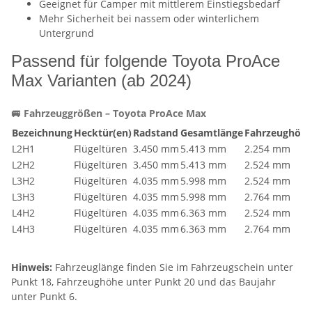
Geeignet für Camper mit mittlerem Einstiegsbedarf
Mehr Sicherheit bei nassem oder winterlichem
Untergrund
Passend für folgende Toyota ProAce
Max Varianten (ab 2024)
🚐 Fahrzeuggrößen – Toyota ProAce Max
Bezeichnung
Hecktür(en)
Radstand
Gesamtlänge
Fahrzeughöh
L2H1
Flügeltüren
3.450 mm
5.413 mm
2.254 mm
L2H2
Flügeltüren
3.450 mm
5.413 mm
2.524 mm
L3H2
Flügeltüren
4.035 mm
5.998 mm
2.524 mm
L3H3
Flügeltüren
4.035 mm
5.998 mm
2.764 mm
L4H2
Flügeltüren
4.035 mm
6.363 mm
2.524 mm
L4H3
Flügeltüren
4.035 mm
6.363 mm
2.764 mm
Hinweis:
Fahrzeuglänge finden Sie im Fahrzeugschein unter
Punkt 18, Fahrzeughöhe unter Punkt 20 und das Baujahr
unter Punkt 6.