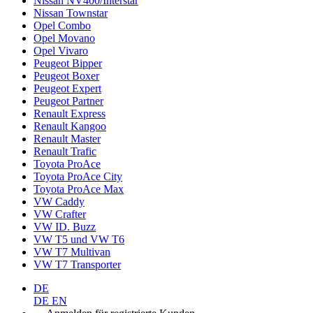
Nissan NV400/Interstar
Nissan Townstar
Opel Combo
Opel Movano
Opel Vivaro
Peugeot Bipper
Peugeot Boxer
Peugeot Expert
Peugeot Partner
Renault Express
Renault Kangoo
Renault Master
Renault Trafic
Toyota ProAce
Toyota ProAce City
Toyota ProAce Max
VW Caddy
VW Crafter
VW ID. Buzz
VW T5 und VW T6
VW T7 Multivan
VW T7 Transporter
DE
DE
EN