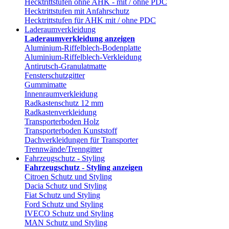
Hecktrittstufen ohne AHK - mit / ohne PDC
Hecktrittstufen mit Anfahrschutz
Hecktrittstufen für AHK mit / ohne PDC
Laderaumverkleidung
Laderaumverkleidung anzeigen
Aluminium-Riffelblech-Bodenplatte
Aluminium-Riffelblech-Verkleidung
Antirutsch-Granulatmatte
Fensterschutzgitter
Gummimatte
Innenraumverkleidung
Radkastenschutz 12 mm
Radkastenverkleidung
Transporterboden Holz
Transporterboden Kunststoff
Dachverkleidungen für Transporter
Trennwände/Trenngitter
Fahrzeugschutz - Styling
Fahrzeugschutz - Styling anzeigen
Citroen Schutz und Styling
Dacia Schutz und Styling
Fiat Schutz und Styling
Ford Schutz und Styling
IVECO Schutz und Styling
MAN Schutz und Styling