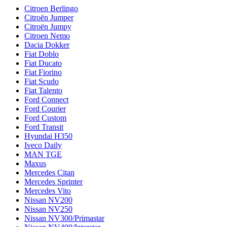
Citroen Berlingo
Citroën Jumper
Citroën Jumpy
Citroen Nemo
Dacia Dokker
Fiat Doblo
Fiat Ducato
Fiat Fiorino
Fiat Scudo
Fiat Talento
Ford Connect
Ford Courier
Ford Custom
Ford Transit
Hyundai H350
Iveco Daily
MAN TGE
Maxus
Mercedes Citan
Mercedes Sprinter
Mercedes Vito
Nissan NV200
Nissan NV250
Nissan NV300/Primastar