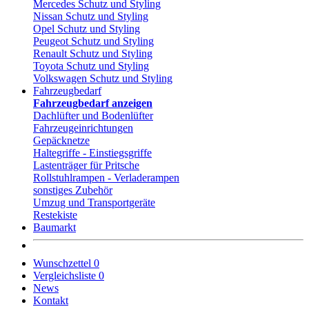
Mercedes Schutz und Styling
Nissan Schutz und Styling
Opel Schutz und Styling
Peugeot Schutz und Styling
Renault Schutz und Styling
Toyota Schutz und Styling
Volkswagen Schutz und Styling
Fahrzeugbedarf
Fahrzeugbedarf anzeigen
Dachlüfter und Bodenlüfter
Fahrzeugeinrichtungen
Gepäcknetze
Haltegriffe - Einstiegsgriffe
Lastenträger für Pritsche
Rollstuhlrampen - Verladerampen
sonstiges Zubehör
Umzug und Transportgeräte
Restekiste
Baumarkt
Wunschzettel
0
Vergleichsliste
0
News
Kontakt