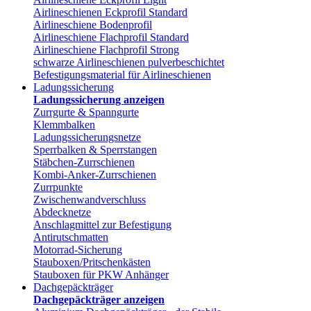
Airlineschienen Eckprofil Standard
Airlineschiene Bodenprofil
Airlineschiene Flachprofil Standard
Airlineschiene Flachprofil Strong
schwarze Airlineschienen pulverbeschichtet
Befestigungsmaterial für Airlineschienen
Ladungssicherung
Ladungssicherung anzeigen
Zurrgurte & Spanngurte
Klemmbalken
Ladungssicherungsnetze
Sperrbalken & Sperrstangen
Stäbchen-Zurrschienen
Kombi-Anker-Zurrschienen
Zurrpunkte
Zwischenwandverschluss
Abdecknetze
Anschlagmittel zur Befestigung
Antirutschmatten
Motorrad-Sicherung
Stauboxen/Pritschenkästen
Stauboxen für PKW Anhänger
Dachgepäckträger
Dachgepäckträger anzeigen