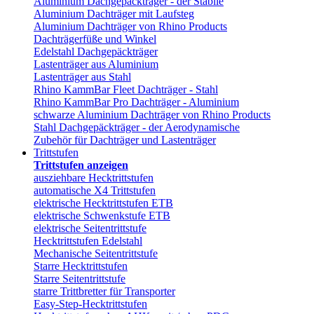
Aluminium Dachgepäckträger - der Stabile
Aluminium Dachträger mit Laufsteg
Aluminium Dachträger von Rhino Products
Dachträgerfüße und Winkel
Edelstahl Dachgepäckträger
Lastenträger aus Aluminium
Lastenträger aus Stahl
Rhino KammBar Fleet Dachträger - Stahl
Rhino KammBar Pro Dachträger - Aluminium
schwarze Aluminium Dachträger von Rhino Products
Stahl Dachgepäckträger - der Aerodynamische
Zubehör für Dachträger und Lastenträger
Trittstufen
Trittstufen anzeigen
ausziehbare Hecktrittstufen
automatische X4 Trittstufen
elektrische Hecktrittstufen ETB
elektrische Schwenkstufe ETB
elektrische Seitentrittstufe
Hecktrittstufen Edelstahl
Mechanische Seitentrittstufe
Starre Hecktrittstufen
Starre Seitentrittstufe
starre Trittbretter für Transporter
Easy-Step-Hecktrittstufen