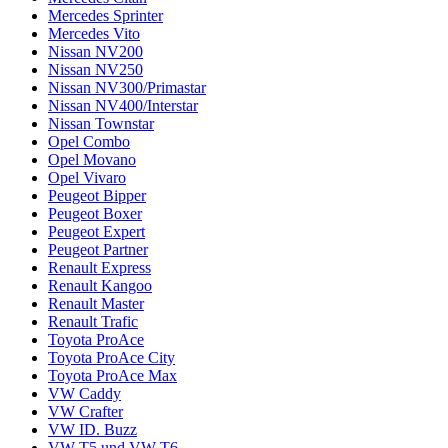
Mercedes Sprinter
Mercedes Vito
Nissan NV200
Nissan NV250
Nissan NV300/Primastar
Nissan NV400/Interstar
Nissan Townstar
Opel Combo
Opel Movano
Opel Vivaro
Peugeot Bipper
Peugeot Boxer
Peugeot Expert
Peugeot Partner
Renault Express
Renault Kangoo
Renault Master
Renault Trafic
Toyota ProAce
Toyota ProAce City
Toyota ProAce Max
VW Caddy
VW Crafter
VW ID. Buzz
VW T5 und VW T6