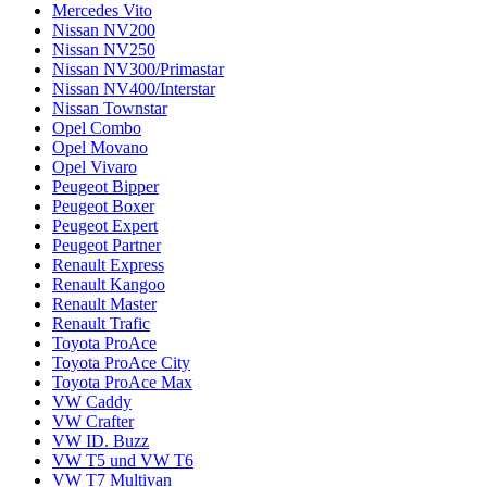
Mercedes Vito
Nissan NV200
Nissan NV250
Nissan NV300/Primastar
Nissan NV400/Interstar
Nissan Townstar
Opel Combo
Opel Movano
Opel Vivaro
Peugeot Bipper
Peugeot Boxer
Peugeot Expert
Peugeot Partner
Renault Express
Renault Kangoo
Renault Master
Renault Trafic
Toyota ProAce
Toyota ProAce City
Toyota ProAce Max
VW Caddy
VW Crafter
VW ID. Buzz
VW T5 und VW T6
VW T7 Multivan