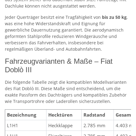
Dachluke können nicht ausgestattet werden.
Jeder Querträger besitzt eine Tragfähigkeit von
bis zu 50 kg
,
was eine hohe Widerstandskraft und Eignung für
gewerbliche Dauernutzung garantiert. Die aerodynamisch
geformten Stahlprofile reduzieren Windgeräusche und
verbessern das Fahrverhalten, insbesondere bei
regelmäßigen Überland- und Autobahnfahrten.
Fahrzeugvarianten & Maße – Fiat
Doblò III
Die folgende Tabelle zeigt die kompatiblen Modellvarianten
des Fiat Doblò III. Diese Maße sind entscheidend, um die
exakte Passform des Dachträgers und kompatibles Zubehör
wie Transportrohre oder Laderollen sicherzustellen.
Bezeichnung
Hecktüren
Radstand
Gesamtl
L1H1
Heckklappe
2.785 mm
4.403 m
L1H1
Flügeltüren
2.785 mm
4.403 m