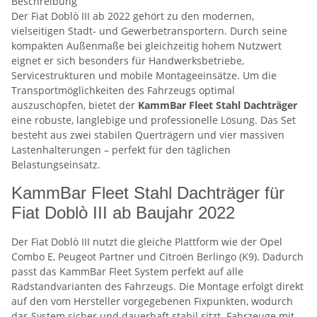
Beschreibung
Der Fiat Doblò III ab 2022 gehört zu den modernen,
vielseitigen Stadt- und Gewerbetransportern. Durch seine
kompakten Außenmaße bei gleichzeitig hohem Nutzwert
eignet er sich besonders für Handwerksbetriebe,
Servicestrukturen und mobile Montageeinsätze. Um die
Transportmöglichkeiten des Fahrzeugs optimal
auszuschöpfen, bietet der
KammBar Fleet Stahl Dachträger
eine robuste, langlebige und professionelle Lösung. Das Set
besteht aus zwei stabilen Querträgern und vier massiven
Lastenhalterungen – perfekt für den täglichen
Belastungseinsatz.
KammBar Fleet Stahl Dachträger für
Fiat Doblò III ab Baujahr 2022
Der Fiat Doblò III nutzt die gleiche Plattform wie der Opel
Combo E, Peugeot Partner und Citroën Berlingo (K9). Dadurch
passt das KammBar Fleet System perfekt auf alle
Radstandvarianten des Fahrzeugs. Die Montage erfolgt direkt
auf den vom Hersteller vorgegebenen Fixpunkten, wodurch
das System sicher und dauerhaft stabil sitzt. Fahrzeuge mit