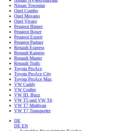
Nissan NV400/Interstar
Nissan Townstar
Opel Combo
Opel Movano
Opel Vivaro
Peugeot Bipper
Peugeot Boxer
Peugeot Expert
Peugeot Partner
Renault Express
Renault Kangoo
Renault Master
Renault Trafic
Toyota ProAce
Toyota ProAce City
Toyota ProAce Max
VW Caddy
VW Crafter
VW ID. Buzz
VW T5 und VW T6
VW T7 Multivan
VW T7 Transporter
DE
DE
EN