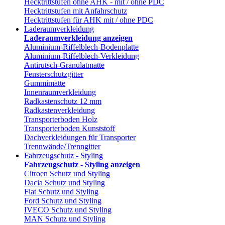
Hecktrittstufen ohne AHK - mit / ohne PDC
Hecktrittstufen mit Anfahrschutz
Hecktrittstufen für AHK mit / ohne PDC
Laderaumverkleidung
Laderaumverkleidung anzeigen
Aluminium-Riffelblech-Bodenplatte
Aluminium-Riffelblech-Verkleidung
Antirutsch-Granulatmatte
Fensterschutzgitter
Gummimatte
Innenraumverkleidung
Radkastenschutz 12 mm
Radkastenverkleidung
Transporterboden Holz
Transporterboden Kunststoff
Dachverkleidungen für Transporter
Trennwände/Trenngitter
Fahrzeugschutz - Styling
Fahrzeugschutz - Styling anzeigen
Citroen Schutz und Styling
Dacia Schutz und Styling
Fiat Schutz und Styling
Ford Schutz und Styling
IVECO Schutz und Styling
MAN Schutz und Styling