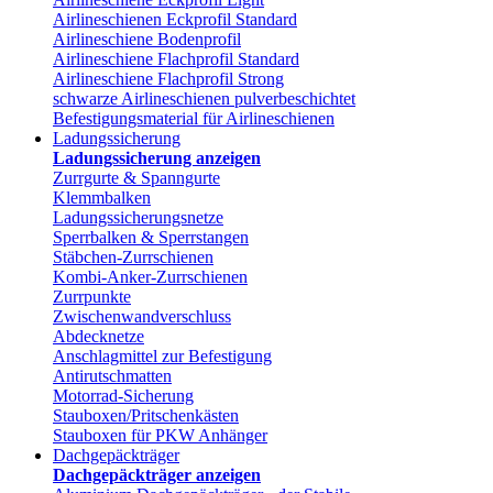
Airlineschienen Eckprofil Standard
Airlineschiene Bodenprofil
Airlineschiene Flachprofil Standard
Airlineschiene Flachprofil Strong
schwarze Airlineschienen pulverbeschichtet
Befestigungsmaterial für Airlineschienen
Ladungssicherung
Ladungssicherung anzeigen
Zurrgurte & Spanngurte
Klemmbalken
Ladungssicherungsnetze
Sperrbalken & Sperrstangen
Stäbchen-Zurrschienen
Kombi-Anker-Zurrschienen
Zurrpunkte
Zwischenwandverschluss
Abdecknetze
Anschlagmittel zur Befestigung
Antirutschmatten
Motorrad-Sicherung
Stauboxen/Pritschenkästen
Stauboxen für PKW Anhänger
Dachgepäckträger
Dachgepäckträger anzeigen