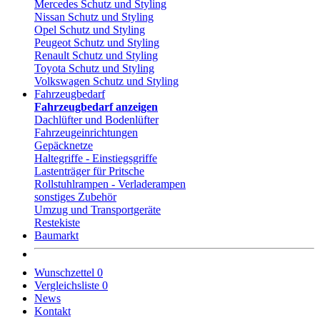
Mercedes Schutz und Styling
Nissan Schutz und Styling
Opel Schutz und Styling
Peugeot Schutz und Styling
Renault Schutz und Styling
Toyota Schutz und Styling
Volkswagen Schutz und Styling
Fahrzeugbedarf
Fahrzeugbedarf anzeigen
Dachlüfter und Bodenlüfter
Fahrzeugeinrichtungen
Gepäcknetze
Haltegriffe - Einstiegsgriffe
Lastenträger für Pritsche
Rollstuhlrampen - Verladerampen
sonstiges Zubehör
Umzug und Transportgeräte
Restekiste
Baumarkt
Wunschzettel
0
Vergleichsliste
0
News
Kontakt