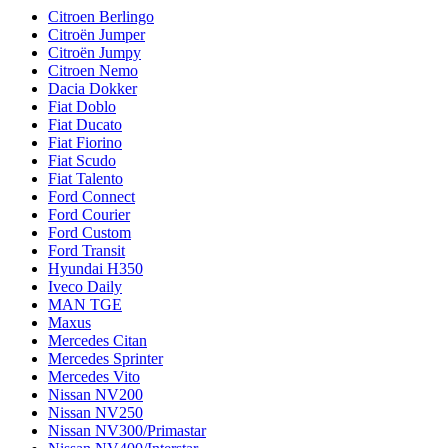
Citroen Berlingo
Citroën Jumper
Citroën Jumpy
Citroen Nemo
Dacia Dokker
Fiat Doblo
Fiat Ducato
Fiat Fiorino
Fiat Scudo
Fiat Talento
Ford Connect
Ford Courier
Ford Custom
Ford Transit
Hyundai H350
Iveco Daily
MAN TGE
Maxus
Mercedes Citan
Mercedes Sprinter
Mercedes Vito
Nissan NV200
Nissan NV250
Nissan NV300/Primastar