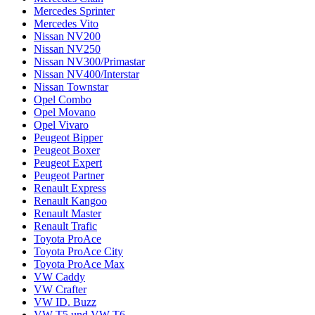
Mercedes Sprinter
Mercedes Vito
Nissan NV200
Nissan NV250
Nissan NV300/Primastar
Nissan NV400/Interstar
Nissan Townstar
Opel Combo
Opel Movano
Opel Vivaro
Peugeot Bipper
Peugeot Boxer
Peugeot Expert
Peugeot Partner
Renault Express
Renault Kangoo
Renault Master
Renault Trafic
Toyota ProAce
Toyota ProAce City
Toyota ProAce Max
VW Caddy
VW Crafter
VW ID. Buzz
VW T5 und VW T6