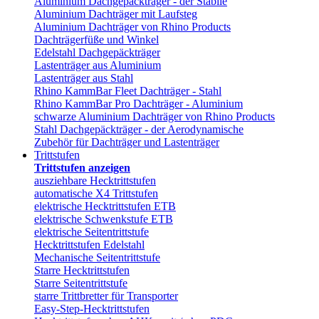
Aluminium Dachgepäckträger - der Stabile
Aluminium Dachträger mit Laufsteg
Aluminium Dachträger von Rhino Products
Dachträgerfüße und Winkel
Edelstahl Dachgepäckträger
Lastenträger aus Aluminium
Lastenträger aus Stahl
Rhino KammBar Fleet Dachträger - Stahl
Rhino KammBar Pro Dachträger - Aluminium
schwarze Aluminium Dachträger von Rhino Products
Stahl Dachgepäckträger - der Aerodynamische
Zubehör für Dachträger und Lastenträger
Trittstufen
Trittstufen anzeigen
ausziehbare Hecktrittstufen
automatische X4 Trittstufen
elektrische Hecktrittstufen ETB
elektrische Schwenkstufe ETB
elektrische Seitentrittstufe
Hecktrittstufen Edelstahl
Mechanische Seitentrittstufe
Starre Hecktrittstufen
Starre Seitentrittstufe
starre Trittbretter für Transporter
Easy-Step-Hecktrittstufen