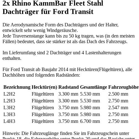
2x Rhino KammBar Fleet Stahl
Dachträger für Ford Transit
Die Aerodynamische Form des Dachträgers und der Halter,
entwickelt sehr wenig Windgeräusche.
Jede Traversenstange kann bis zu 50 kg tragen, was (in den meisten
Fällen) bedeutet, dass sie stärker ist als das Dach des Fahrzeugs.
Im Lieferumfang sind 2 Dachträger und 4 Lastenhalterungen
enthalten.
Für Ford Transit ab Baujahr 2014 mit Hecktüren(Flügeltüren), alle
Dachhöhen und folgenden Radständen:
Bezeichnung
Hecktür(en)
Radstand
Gesamtlänge
Fahrzeughöhe
L2H2
Flügeltüren
3.300 mm
5.530 mm
2.500 mm
L2H3
Flügeltüren
3.300 mm
5.530 mm
2.750 mm
L3H2
Flügeltüren
3.750 mm
5.980 mm
2.547 mm
L3H3
Flügeltüren
3.750 mm
5.980 mm
2.750 mm
L4H3
Flügeltüren
3.750 mm
6.700 mm
2.750 mm
Hinweis: Die Fahrzeuglänge finden Sie im Fahrzeugschein unter
Punkt: 18, die Fahrzeughöhe unter Punkt: 20 und das Baujahr unter