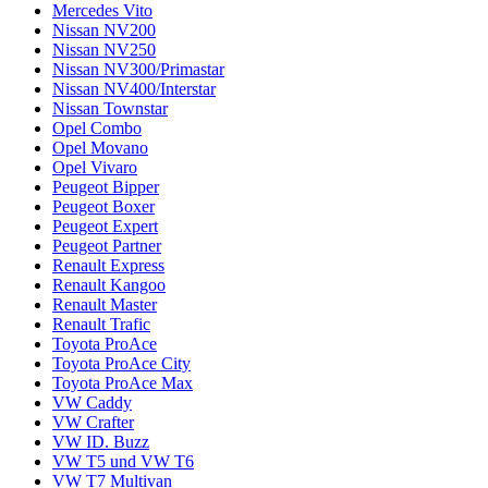
Mercedes Vito
Nissan NV200
Nissan NV250
Nissan NV300/Primastar
Nissan NV400/Interstar
Nissan Townstar
Opel Combo
Opel Movano
Opel Vivaro
Peugeot Bipper
Peugeot Boxer
Peugeot Expert
Peugeot Partner
Renault Express
Renault Kangoo
Renault Master
Renault Trafic
Toyota ProAce
Toyota ProAce City
Toyota ProAce Max
VW Caddy
VW Crafter
VW ID. Buzz
VW T5 und VW T6
VW T7 Multivan