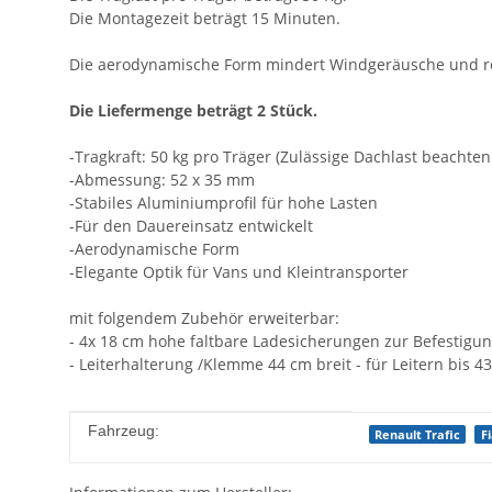
Die Montagezeit beträgt 15 Minuten.
Die aerodynamische Form mindert Windgeräusche und re
Die Liefermenge beträgt 2 Stück.
-Tragkraft: 50 kg pro Träger (Zulässige Dachlast beachten
-Abmessung: 52 x 35 mm
-Stabiles Aluminiumprofil für hohe Lasten
-Für den Dauereinsatz entwickelt
-Aerodynamische Form
-Elegante Optik für Vans und Kleintransporter
mit folgendem Zubehör erweiterbar:
- 4x 18 cm hohe faltbare Ladesicherungen zur Befestigu
- Leiterhalterung /Klemme 44 cm breit - für Leitern bis 4
Produkteigenschaft
Wert
Fahrzeug:
Renault Trafic
F