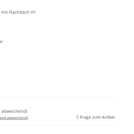
 mit Flachdach H1
ar
nd abweichend)
Frage zum Artikel
land abweichend)