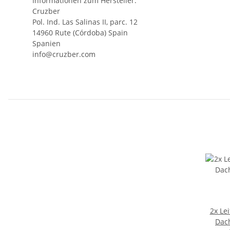
Informationen zum Hersteller:
Cruzber
Pol. Ind. Las Salinas II, parc. 12
14960 Rute (Córdoba) Spain
Spanien
info@cruzber.com
2x Le
Dac