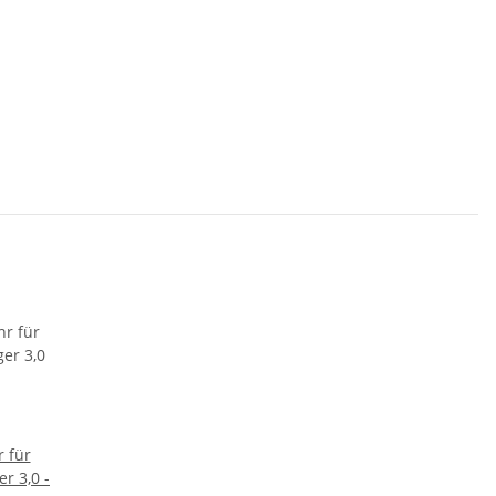
 für
r 3,0 -