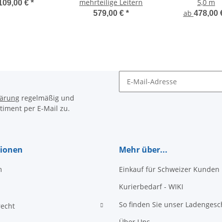
mehrteilige Leitern
5,0 m
109,00 €
*
ab
579,00 €
*
478,00
Newsletter Abonnieren
lärung
regelmäßig und
timent per E-Mail zu.
tionen
Mehr über...
m
Einkauf für Schweizer Kunden
Kurierbedarf - WIKI
So finden Sie unser Ladengesc
recht
Über Uns