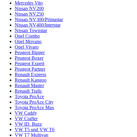
Mercedes Vito
Nissan NV200
Nissan NV250
Nissan NV300/Primastar
Nissan NV400/Interstar
Nissan Townstar
Opel Combo
Opel Movano
Opel Vivaro
Peugeot Bipper
Peugeot Boxer
Peugeot Expert
Peugeot Partner
Renault Express
Renault Kangoo
Renault Master
Renault Trafic
Toyota ProAce
Toyota ProAce City
Toyota ProAce Max
VW Caddy
VW Crafter
VW ID. Buzz
VW T5 und VW T6
VW T7 Multivan