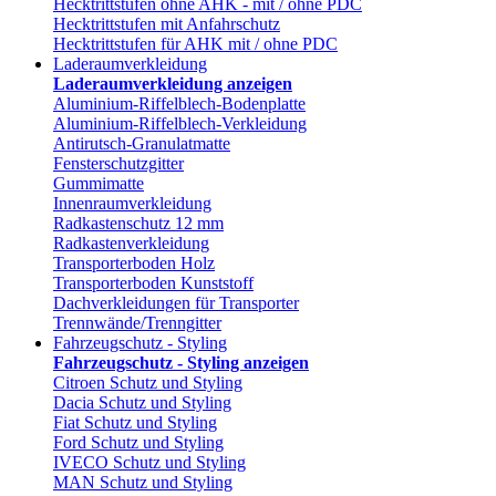
Hecktrittstufen ohne AHK - mit / ohne PDC
Hecktrittstufen mit Anfahrschutz
Hecktrittstufen für AHK mit / ohne PDC
Laderaumverkleidung
Laderaumverkleidung anzeigen
Aluminium-Riffelblech-Bodenplatte
Aluminium-Riffelblech-Verkleidung
Antirutsch-Granulatmatte
Fensterschutzgitter
Gummimatte
Innenraumverkleidung
Radkastenschutz 12 mm
Radkastenverkleidung
Transporterboden Holz
Transporterboden Kunststoff
Dachverkleidungen für Transporter
Trennwände/Trenngitter
Fahrzeugschutz - Styling
Fahrzeugschutz - Styling anzeigen
Citroen Schutz und Styling
Dacia Schutz und Styling
Fiat Schutz und Styling
Ford Schutz und Styling
IVECO Schutz und Styling
MAN Schutz und Styling