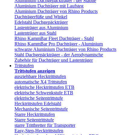
Aluminium Dachgepäckträger - der Stabile
Aluminium Dachträger mit Laufsteg
Aluminium Dachträger von Rhino Products
Dachträgerfüße und Winkel
Edelstahl Dachgepäckträger
Lastenträger aus Aluminium
Lastenträger aus Stahl
Rhino KammBar Fleet Dachträger - Stahl
Rhino KammBar Pro Dachträger - Aluminium
schwarze Aluminium Dachträger von Rhino Products
Stahl Dachgepäckträger - der Aerodynamische
Zubehör für Dachträger und Lastenträger
Trittstufen
Trittstufen anzeigen
ausziehbare Hecktrittstufen
automatische X4 Trittstufen
elektrische Hecktrittstufen ETB
elektrische Schwenkstufe ETB
elektrische Seitentrittstufe
Hecktrittstufen Edelstahl
Mechanische Seitentrittstufe
Starre Hecktrittstufen
Starre Seitentrittstufe
starre Trittbretter für Transporter
Easy-Step-Hecktrittstufen