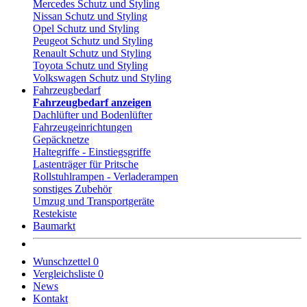
Mercedes Schutz und Styling
Nissan Schutz und Styling
Opel Schutz und Styling
Peugeot Schutz und Styling
Renault Schutz und Styling
Toyota Schutz und Styling
Volkswagen Schutz und Styling
Fahrzeugbedarf
Fahrzeugbedarf anzeigen
Dachlüfter und Bodenlüfter
Fahrzeugeinrichtungen
Gepäcknetze
Haltegriffe - Einstiegsgriffe
Lastenträger für Pritsche
Rollstuhlrampen - Verladerampen
sonstiges Zubehör
Umzug und Transportgeräte
Restekiste
Baumarkt
Wunschzettel
0
Vergleichsliste
0
News
Kontakt