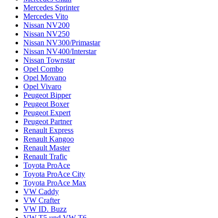
Mercedes Sprinter
Mercedes Vito
Nissan NV200
Nissan NV250
Nissan NV300/Primastar
Nissan NV400/Interstar
Nissan Townstar
Opel Combo
Opel Movano
Opel Vivaro
Peugeot Bipper
Peugeot Boxer
Peugeot Expert
Peugeot Partner
Renault Express
Renault Kangoo
Renault Master
Renault Trafic
Toyota ProAce
Toyota ProAce City
Toyota ProAce Max
VW Caddy
VW Crafter
VW ID. Buzz
VW T5 und VW T6