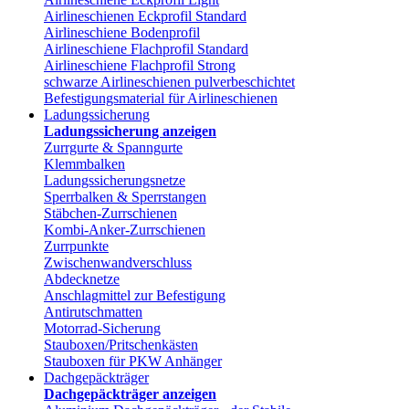
Airlineschienen Eckprofil Standard
Airlineschiene Bodenprofil
Airlineschiene Flachprofil Standard
Airlineschiene Flachprofil Strong
schwarze Airlineschienen pulverbeschichtet
Befestigungsmaterial für Airlineschienen
Ladungssicherung
Ladungssicherung anzeigen
Zurrgurte & Spanngurte
Klemmbalken
Ladungssicherungsnetze
Sperrbalken & Sperrstangen
Stäbchen-Zurrschienen
Kombi-Anker-Zurrschienen
Zurrpunkte
Zwischenwandverschluss
Abdecknetze
Anschlagmittel zur Befestigung
Antirutschmatten
Motorrad-Sicherung
Stauboxen/Pritschenkästen
Stauboxen für PKW Anhänger
Dachgepäckträger
Dachgepäckträger anzeigen