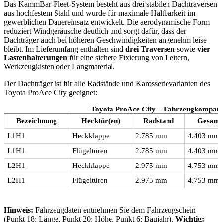
Das KammBar-Fleet-System besteht aus drei stabilen Dachtraversen
aus hochfestem Stahl und wurde für maximale Haltbarkeit im
gewerblichen Dauereinsatz entwickelt. Die aerodynamische Form
reduziert Windgeräusche deutlich und sorgt dafür, dass der
Dachträger auch bei höheren Geschwindigkeiten angenehm leise
bleibt. Im Lieferumfang enthalten sind
drei Traversen
sowie
vier
Lastenhalterungen
für eine sichere Fixierung von Leitern,
Werkzeugkisten oder Langmaterial.
Der Dachträger ist für alle Radstände und Karosserievarianten des
Toyota ProAce City geeignet:
Toyota ProAce City – Fahrzeugkompatib
Bezeichnung
Hecktür(en)
Radstand
Gesamt
L1H1
Heckklappe
2.785 mm
4.403 mm
L1H1
Flügeltüren
2.785 mm
4.403 mm
L2H1
Heckklappe
2.975 mm
4.753 mm
L2H1
Flügeltüren
2.975 mm
4.753 mm
Hinweis:
Fahrzeugdaten entnehmen Sie dem Fahrzeugschein
(Punkt 18: Länge, Punkt 20: Höhe, Punkt 6: Baujahr).
Wichtig: