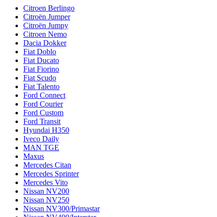
Citroen Berlingo
Citroën Jumper
Citroën Jumpy
Citroen Nemo
Dacia Dokker
Fiat Doblo
Fiat Ducato
Fiat Fiorino
Fiat Scudo
Fiat Talento
Ford Connect
Ford Courier
Ford Custom
Ford Transit
Hyundai H350
Iveco Daily
MAN TGE
Maxus
Mercedes Citan
Mercedes Sprinter
Mercedes Vito
Nissan NV200
Nissan NV250
Nissan NV300/Primastar