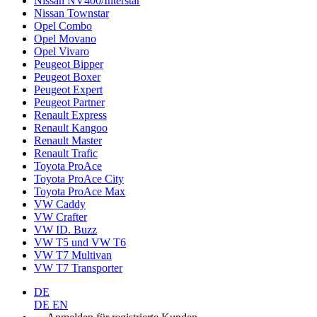
Nissan NV400/Interstar
Nissan Townstar
Opel Combo
Opel Movano
Opel Vivaro
Peugeot Bipper
Peugeot Boxer
Peugeot Expert
Peugeot Partner
Renault Express
Renault Kangoo
Renault Master
Renault Trafic
Toyota ProAce
Toyota ProAce City
Toyota ProAce Max
VW Caddy
VW Crafter
VW ID. Buzz
VW T5 und VW T6
VW T7 Multivan
VW T7 Transporter
DE
DE
EN