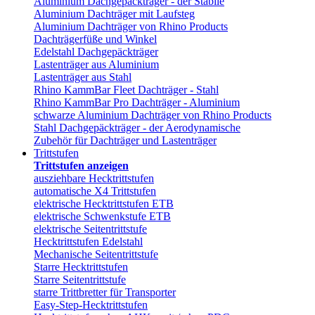
Aluminium Dachgepäckträger - der Stabile
Aluminium Dachträger mit Laufsteg
Aluminium Dachträger von Rhino Products
Dachträgerfüße und Winkel
Edelstahl Dachgepäckträger
Lastenträger aus Aluminium
Lastenträger aus Stahl
Rhino KammBar Fleet Dachträger - Stahl
Rhino KammBar Pro Dachträger - Aluminium
schwarze Aluminium Dachträger von Rhino Products
Stahl Dachgepäckträger - der Aerodynamische
Zubehör für Dachträger und Lastenträger
Trittstufen
Trittstufen anzeigen
ausziehbare Hecktrittstufen
automatische X4 Trittstufen
elektrische Hecktrittstufen ETB
elektrische Schwenkstufe ETB
elektrische Seitentrittstufe
Hecktrittstufen Edelstahl
Mechanische Seitentrittstufe
Starre Hecktrittstufen
Starre Seitentrittstufe
starre Trittbretter für Transporter
Easy-Step-Hecktrittstufen