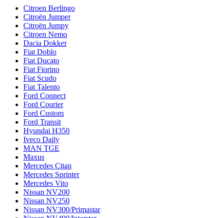
Citroen Berlingo
Citroën Jumper
Citroën Jumpy
Citroen Nemo
Dacia Dokker
Fiat Doblo
Fiat Ducato
Fiat Fiorino
Fiat Scudo
Fiat Talento
Ford Connect
Ford Courier
Ford Custom
Ford Transit
Hyundai H350
Iveco Daily
MAN TGE
Maxus
Mercedes Citan
Mercedes Sprinter
Mercedes Vito
Nissan NV200
Nissan NV250
Nissan NV300/Primastar