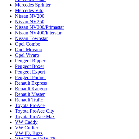
Mercedes Sprinter
Mercedes Vito
Nissan NV200
Nissan NV250
Nissan NV300/Primastar
Nissan NV400/Interstar
Nissan Townstar
Opel Combo
Opel Movano
Opel Vivaro
Peugeot Bipper
Peugeot Boxer
Peugeot Expert
Peugeot Partner
Renault Express
Renault Kangoo
Renault Master
Renault Trafic
Toyota ProAce
Toyota ProAce City
Toyota ProAce Max
VW Caddy
VW Crafter
VW ID. Buzz
VW T5 und VW T6