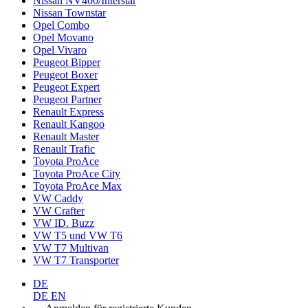
Nissan NV400/Interstar
Nissan Townstar
Opel Combo
Opel Movano
Opel Vivaro
Peugeot Bipper
Peugeot Boxer
Peugeot Expert
Peugeot Partner
Renault Express
Renault Kangoo
Renault Master
Renault Trafic
Toyota ProAce
Toyota ProAce City
Toyota ProAce Max
VW Caddy
VW Crafter
VW ID. Buzz
VW T5 und VW T6
VW T7 Multivan
VW T7 Transporter
DE
DE
EN