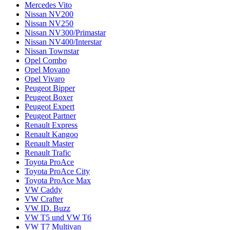
Mercedes Vito
Nissan NV200
Nissan NV250
Nissan NV300/Primastar
Nissan NV400/Interstar
Nissan Townstar
Opel Combo
Opel Movano
Opel Vivaro
Peugeot Bipper
Peugeot Boxer
Peugeot Expert
Peugeot Partner
Renault Express
Renault Kangoo
Renault Master
Renault Trafic
Toyota ProAce
Toyota ProAce City
Toyota ProAce Max
VW Caddy
VW Crafter
VW ID. Buzz
VW T5 und VW T6
VW T7 Multivan