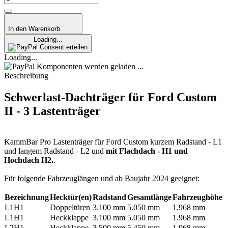
In den Warenkorb
Loading...
Consent erteilen
Loading...
Komponenten werden geladen ...
Beschreibung
Schwerlast-Dachträger für Ford Custom
II - 3 Lastenträger
KammBar Pro Lastenträger für Ford Custom kurzem Radstand - L1
und langem Radstand - L2 und
mit Flachdach - H1 und
Hochdach H2.
.
Für folgende Fahrzeuglängen und ab Baujahr 2024 geeignet:
Bezeichnung
Hecktür(en)
Radstand
Gesamtlänge
Fahrzeughöhe
L1H1
Doppeltüren
3.100 mm
5.050 mm
1.968 mm
L1H1
Heckklappe
3.100 mm
5.050 mm
1.968 mm
L2H1
Heckklappe
3.500 mm
5.450 mm
1.968 mm