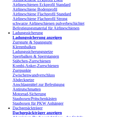
Airlineschienen Eckprofil Standard
Airlineschiene Bodenprofil
Airlineschiene Flachprofil Standard
Airlineschiene Flachprofil Strong
schwarze Airlineschienen pulverbeschichtet
Befestigungsmaterial für Airlineschienen
Ladungssicherung
Ladungssicherung anzeigen
Zurrgurte & Spanngurte
Klemmbalken
Ladungssicherungsnetze
Sperrbalken & Sperrstangen
Stäbchen-Zurrschienen
Kombi-Anker-Zurrschienen
Zurrpunkte
Zwischenwandverschluss
Abdecknetze
Anschlagmittel zur Befestigung
Antirutschmatten
Motorrad-Sicherung
Stauboxen/Pritschenkästen
Stauboxen für PKW Anhänger
Dachgepäckträger
Dachgepäckträger anzeigen