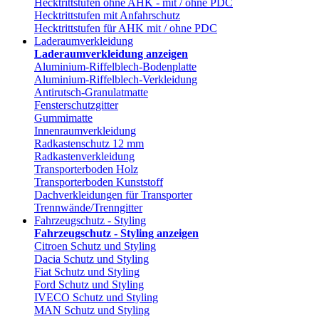
Hecktrittstufen ohne AHK - mit / ohne PDC
Hecktrittstufen mit Anfahrschutz
Hecktrittstufen für AHK mit / ohne PDC
Laderaumverkleidung
Laderaumverkleidung anzeigen
Aluminium-Riffelblech-Bodenplatte
Aluminium-Riffelblech-Verkleidung
Antirutsch-Granulatmatte
Fensterschutzgitter
Gummimatte
Innenraumverkleidung
Radkastenschutz 12 mm
Radkastenverkleidung
Transporterboden Holz
Transporterboden Kunststoff
Dachverkleidungen für Transporter
Trennwände/Trenngitter
Fahrzeugschutz - Styling
Fahrzeugschutz - Styling anzeigen
Citroen Schutz und Styling
Dacia Schutz und Styling
Fiat Schutz und Styling
Ford Schutz und Styling
IVECO Schutz und Styling
MAN Schutz und Styling