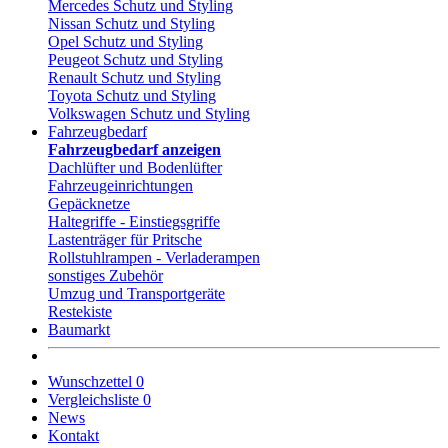
Mercedes Schutz und Styling
Nissan Schutz und Styling
Opel Schutz und Styling
Peugeot Schutz und Styling
Renault Schutz und Styling
Toyota Schutz und Styling
Volkswagen Schutz und Styling
Fahrzeugbedarf
Fahrzeugbedarf anzeigen
Dachlüfter und Bodenlüfter
Fahrzeugeinrichtungen
Gepäcknetze
Haltegriffe - Einstiegsgriffe
Lastenträger für Pritsche
Rollstuhlrampen - Verladerampen
sonstiges Zubehör
Umzug und Transportgeräte
Restekiste
Baumarkt
Wunschzettel
0
Vergleichsliste
0
News
Kontakt