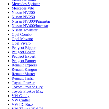
Mercedes Sprinter
Mercedes Vito
Nissan NV200
Nissan NV250
Nissan NV300/Primastar
Nissan NV400/Interstar
Nissan Townstar
Opel Combo
Opel Movano
Opel Vivaro
Peugeot Bipper
Peugeot Boxer
Peugeot Expert
Peugeot Partner
Renault Express
Renault Kangoo
Renault Master
Renault Trafic
Toyota ProAce
Toyota ProAce City
Toyota ProAce Max
VW Caddy
VW Crafter
VW ID. Buzz
VW T5 und VW T6