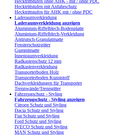
Hecktrittstufen ohne AHK - mit / ohne PDC
Hecktrittstufen mit Anfahrschutz
Hecktrittstufen für AHK mit / ohne PDC
Laderaumverkleidung
Laderaumverkleidung anzeigen
Aluminium-Riffelblech-Bodenplatte
Aluminium-Riffelblech-Verkleidung
Antirutsch-Granulatmatte
Fensterschutzgitter
Gummimatte
Innenraumverkleidung
Radkastenschutz 12 mm
Radkastenverkleidung
Transporterboden Holz
Transporterboden Kunststoff
Dachverkleidungen für Transporter
Trennwände/Trenngitter
Fahrzeugschutz - Styling
Fahrzeugschutz - Styling anzeigen
Citroen Schutz und Styling
Dacia Schutz und Styling
Fiat Schutz und Styling
Ford Schutz und Styling
IVECO Schutz und Styling
MAN Schutz und Styling