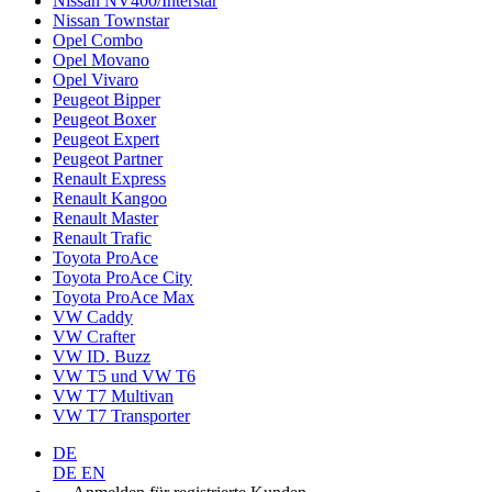
Nissan NV400/Interstar
Nissan Townstar
Opel Combo
Opel Movano
Opel Vivaro
Peugeot Bipper
Peugeot Boxer
Peugeot Expert
Peugeot Partner
Renault Express
Renault Kangoo
Renault Master
Renault Trafic
Toyota ProAce
Toyota ProAce City
Toyota ProAce Max
VW Caddy
VW Crafter
VW ID. Buzz
VW T5 und VW T6
VW T7 Multivan
VW T7 Transporter
DE
DE
EN