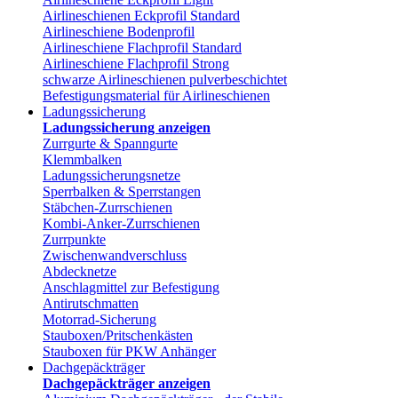
Airlineschienen Eckprofil Standard
Airlineschiene Bodenprofil
Airlineschiene Flachprofil Standard
Airlineschiene Flachprofil Strong
schwarze Airlineschienen pulverbeschichtet
Befestigungsmaterial für Airlineschienen
Ladungssicherung
Ladungssicherung anzeigen
Zurrgurte & Spanngurte
Klemmbalken
Ladungssicherungsnetze
Sperrbalken & Sperrstangen
Stäbchen-Zurrschienen
Kombi-Anker-Zurrschienen
Zurrpunkte
Zwischenwandverschluss
Abdecknetze
Anschlagmittel zur Befestigung
Antirutschmatten
Motorrad-Sicherung
Stauboxen/Pritschenkästen
Stauboxen für PKW Anhänger
Dachgepäckträger
Dachgepäckträger anzeigen