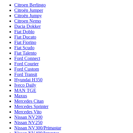
Citroen Berlingo
Citroën Jumper
Citroën Jumpy
Citroen Nemo
Dacia Dokker
Fiat Doblo
Fiat Ducato
Fiat Fiorino
Fiat Scudo
Fiat Talento
Ford Connect
Ford Courier
Ford Custom
Ford Transit
Hyundai H350
Iveco Daily
MAN TGE
Maxus
Mercedes Citan
Mercedes Sprinter
Mercedes Vito
Nissan NV200
Nissan NV250
Nissan NV300/Primastar