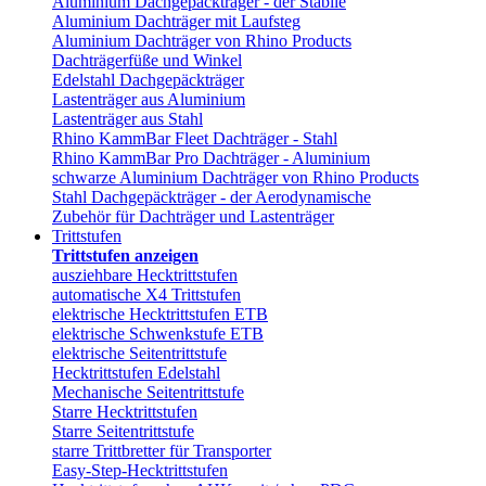
Aluminium Dachgepäckträger - der Stabile
Aluminium Dachträger mit Laufsteg
Aluminium Dachträger von Rhino Products
Dachträgerfüße und Winkel
Edelstahl Dachgepäckträger
Lastenträger aus Aluminium
Lastenträger aus Stahl
Rhino KammBar Fleet Dachträger - Stahl
Rhino KammBar Pro Dachträger - Aluminium
schwarze Aluminium Dachträger von Rhino Products
Stahl Dachgepäckträger - der Aerodynamische
Zubehör für Dachträger und Lastenträger
Trittstufen
Trittstufen anzeigen
ausziehbare Hecktrittstufen
automatische X4 Trittstufen
elektrische Hecktrittstufen ETB
elektrische Schwenkstufe ETB
elektrische Seitentrittstufe
Hecktrittstufen Edelstahl
Mechanische Seitentrittstufe
Starre Hecktrittstufen
Starre Seitentrittstufe
starre Trittbretter für Transporter
Easy-Step-Hecktrittstufen