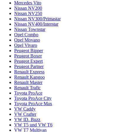
Mercedes Vito
Nissan NV200
Nissan NV250
Nissan NV300/Primastar
Nissan NV400/Interstar
Nissan Townstar
Opel Combo
Opel Movano
Opel Vivaro
Peugeot Bipper
Peugeot Boxer
Peugeot Expert
Peugeot Partner
Renault Express
Renault Kangoo
Renault Master
Renault Trafic
Toyota ProAce
Toyota ProAce City
Toyota ProAce Max
VW Caddy
VW Crafter
VW ID. Buzz
VW T5 und VW T6
VW T7 Multivan