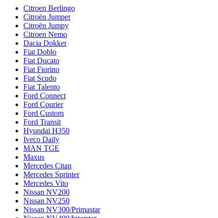
Citroen Berlingo
Citroën Jumper
Citroën Jumpy
Citroen Nemo
Dacia Dokker
Fiat Doblo
Fiat Ducato
Fiat Fiorino
Fiat Scudo
Fiat Talento
Ford Connect
Ford Courier
Ford Custom
Ford Transit
Hyundai H350
Iveco Daily
MAN TGE
Maxus
Mercedes Citan
Mercedes Sprinter
Mercedes Vito
Nissan NV200
Nissan NV250
Nissan NV300/Primastar