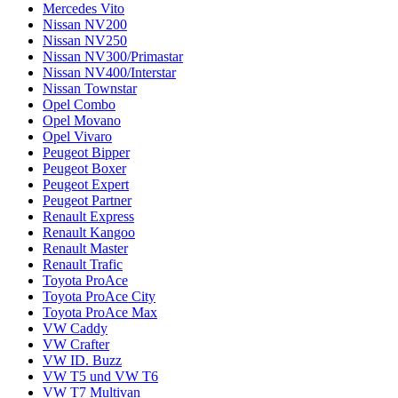
Mercedes Vito
Nissan NV200
Nissan NV250
Nissan NV300/Primastar
Nissan NV400/Interstar
Nissan Townstar
Opel Combo
Opel Movano
Opel Vivaro
Peugeot Bipper
Peugeot Boxer
Peugeot Expert
Peugeot Partner
Renault Express
Renault Kangoo
Renault Master
Renault Trafic
Toyota ProAce
Toyota ProAce City
Toyota ProAce Max
VW Caddy
VW Crafter
VW ID. Buzz
VW T5 und VW T6
VW T7 Multivan