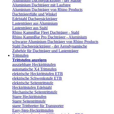
Aluminium Dachgepäckträger - der Stabile
Aluminium Dachträger mit Laufsteg
Aluminium Dachträger von Rhino Products
Dachträgerfüße und Winkel
Edelstahl Dachgepäckträger
Lastenträger aus Aluminium
Lastenträger aus Stahl
Rhino KammBar Fleet Dachträger - Stahl
Rhino KammBar Pro Dachträger - Aluminium
schwarze Aluminium Dachträger von Rhino Products
Stahl Dachgepäckträger - der Aerodynamische
Zubehör für Dachträger und Lastenträger
Trittstufen
Trittstufen anzeigen
ausziehbare Hecktrittstufen
automatische X4 Trittstufen
elektrische Hecktrittstufen ETB
elektrische Schwenkstufe ETB
elektrische Seitentrittstufe
Hecktrittstufen Edelstahl
Mechanische Seitentrittstufe
Starre Hecktrittstufen
Starre Seitentrittstufe
starre Trittbretter für Transporter
Easy-Step-Hecktrittstufen