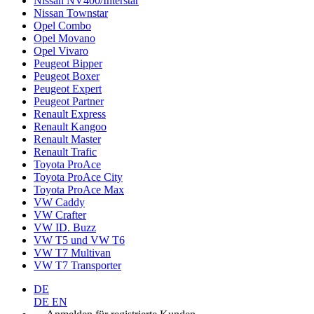
Nissan NV400/Interstar
Nissan Townstar
Opel Combo
Opel Movano
Opel Vivaro
Peugeot Bipper
Peugeot Boxer
Peugeot Expert
Peugeot Partner
Renault Express
Renault Kangoo
Renault Master
Renault Trafic
Toyota ProAce
Toyota ProAce City
Toyota ProAce Max
VW Caddy
VW Crafter
VW ID. Buzz
VW T5 und VW T6
VW T7 Multivan
VW T7 Transporter
DE
DE
EN