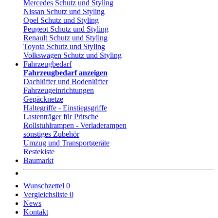
Mercedes Schutz und Styling
Nissan Schutz und Styling
Opel Schutz und Styling
Peugeot Schutz und Styling
Renault Schutz und Styling
Toyota Schutz und Styling
Volkswagen Schutz und Styling
Fahrzeugbedarf
Fahrzeugbedarf anzeigen
Dachlüfter und Bodenlüfter
Fahrzeugeinrichtungen
Gepäcknetze
Haltegriffe - Einstiegsgriffe
Lastenträger für Pritsche
Rollstuhlrampen - Verladerampen
sonstiges Zubehör
Umzug und Transportgeräte
Restekiste
Baumarkt
Wunschzettel
0
Vergleichsliste
0
News
Kontakt