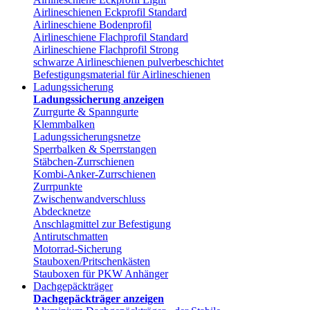
Airlineschienen Eckprofil Standard
Airlineschiene Bodenprofil
Airlineschiene Flachprofil Standard
Airlineschiene Flachprofil Strong
schwarze Airlineschienen pulverbeschichtet
Befestigungsmaterial für Airlineschienen
Ladungssicherung
Ladungssicherung anzeigen
Zurrgurte & Spanngurte
Klemmbalken
Ladungssicherungsnetze
Sperrbalken & Sperrstangen
Stäbchen-Zurrschienen
Kombi-Anker-Zurrschienen
Zurrpunkte
Zwischenwandverschluss
Abdecknetze
Anschlagmittel zur Befestigung
Antirutschmatten
Motorrad-Sicherung
Stauboxen/Pritschenkästen
Stauboxen für PKW Anhänger
Dachgepäckträger
Dachgepäckträger anzeigen