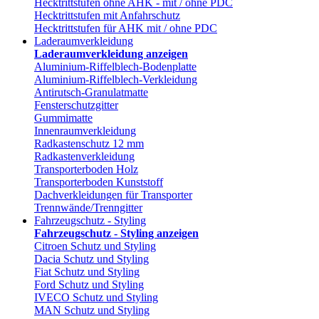
Hecktrittstufen ohne AHK - mit / ohne PDC
Hecktrittstufen mit Anfahrschutz
Hecktrittstufen für AHK mit / ohne PDC
Laderaumverkleidung
Laderaumverkleidung anzeigen
Aluminium-Riffelblech-Bodenplatte
Aluminium-Riffelblech-Verkleidung
Antirutsch-Granulatmatte
Fensterschutzgitter
Gummimatte
Innenraumverkleidung
Radkastenschutz 12 mm
Radkastenverkleidung
Transporterboden Holz
Transporterboden Kunststoff
Dachverkleidungen für Transporter
Trennwände/Trenngitter
Fahrzeugschutz - Styling
Fahrzeugschutz - Styling anzeigen
Citroen Schutz und Styling
Dacia Schutz und Styling
Fiat Schutz und Styling
Ford Schutz und Styling
IVECO Schutz und Styling
MAN Schutz und Styling