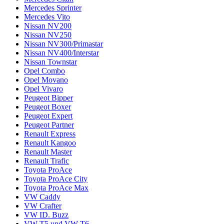
Mercedes Sprinter
Mercedes Vito
Nissan NV200
Nissan NV250
Nissan NV300/Primastar
Nissan NV400/Interstar
Nissan Townstar
Opel Combo
Opel Movano
Opel Vivaro
Peugeot Bipper
Peugeot Boxer
Peugeot Expert
Peugeot Partner
Renault Express
Renault Kangoo
Renault Master
Renault Trafic
Toyota ProAce
Toyota ProAce City
Toyota ProAce Max
VW Caddy
VW Crafter
VW ID. Buzz
VW T5 und VW T6