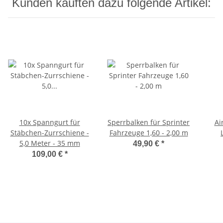
Kunden kauften dazu folgende Artikel:
10x Spanngurt für
Sperrbalken für Sprinter
Ai
Stäbchen-Zurrschiene -
Fahrzeuge 1,60 - 2,00 m
5,0 Meter - 35 mm
49,90 €
*
109,00 €
*