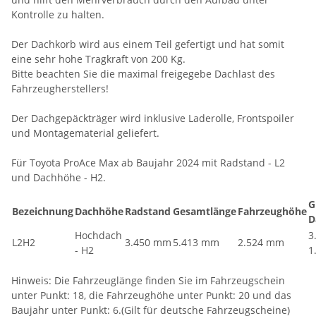
Kontrolle zu halten.
Der Dachkorb wird aus einem Teil gefertigt und hat somit
eine sehr hohe Tragkraft von 200 Kg.
Bitte beachten Sie die maximal freigegebe Dachlast des
Fahrzeugherstellers!
Der Dachgepäckträger wird inklusive Laderolle, Frontspoiler
und Montagematerial geliefert.
Für Toyota ProAce Max ab Baujahr 2024 mit Radstand - L2
und Dachhöhe - H2.
G
Bezeichnung
Dachhöhe
Radstand
Gesamtlänge
Fahrzeughöhe
D
Hochdach
3
L2H2
3.450 mm
5.413 mm
2.524 mm
- H2
1
Hinweis: Die Fahrzeuglänge finden Sie im Fahrzeugschein
unter Punkt: 18, die Fahrzeughöhe unter Punkt: 20 und das
Baujahr unter Punkt: 6.(Gilt für deutsche Fahrzeugscheine)