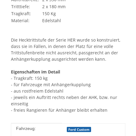
Tritttiefe:
2 x 180 mm
Tragkraft:
150 Kg
Material:
Edelstahl
Die Hecktrittstufe der Serie HER wurde so konstruiert,
dass sie in Fällen, in denen der Platz für eine volle
Trittstufenbreite nicht ausreicht, passgerecht an der
Anhängerkupplung ausgerichtet werden kann.
Eigenschaften im Detail
- Tragkraft: 150 kg
- für Fahrzeuge mit Anhängerkupplung
- aus rostfreiem Edelstahl
- jeweils ein Auftritt rechts neben der AHK, bzw. nur
einseitig
- freies Rangieren für Anhänger bleibt erhalten
Produkteigenschaft
Wert
Fahrzeug:
Ford Custom