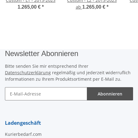
Custom - L1 - 2013-2023
Custom - L2 - 2013-2023
Cus
ab
1.265,00 €
*
1.265,00 €
*
Newsletter Abonnieren
Bitte senden Sie mir entsprechend Ihrer
Datenschutzerklärung
regelmäßig und jederzeit widerruflich
Informationen zu Ihrem Produktsortiment per E-Mail zu.
Abonnieren
Newsletter Abonnieren
Ladengeschäft
Kurierbedarf.com