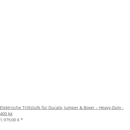
Elektrische Trittstufe für Ducato, Jumper & Boxer – Heavy-Duty -
400 kg
1.979,00 €
*