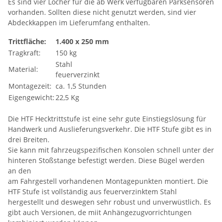
Es sind vier Löcher für die ab Werk verfügbaren Parksensoren
vorhanden. Sollten diese nicht genutzt werden, sind vier
Abdeckkappen im Lieferumfang enthalten.
Trittfläche:
1.400 x 250 mm
Tragkraft:
150 kg
Stahl
Material:
feuerverzinkt
Montagezeit:
ca. 1,5 Stunden
Eigengewicht:
22,5 Kg
Die HTF Hecktrittstufe ist eine sehr gute Einstiegslösung für
Handwerk und Auslieferungsverkehr. Die HTF Stufe gibt es in
drei Breiten.
Sie kann mit fahrzeugspezifischen Konsolen schnell unter der
hinteren Stoßstange befestigt werden. Diese Bügel werden
an den
am Fahrgestell vorhandenen Montagepunkten montiert. Die
HTF Stufe ist vollständig aus feuerverzinktem Stahl
hergestellt und deswegen sehr robust und unverwüstlich. Es
gibt auch Versionen, de miit Anhängezugvorrichtungen