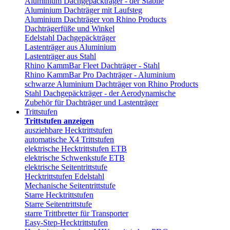
Aluminium Dachgepäckträger - der Stabile
Aluminium Dachträger mit Laufsteg
Aluminium Dachträger von Rhino Products
Dachträgerfüße und Winkel
Edelstahl Dachgepäckträger
Lastenträger aus Aluminium
Lastenträger aus Stahl
Rhino KammBar Fleet Dachträger - Stahl
Rhino KammBar Pro Dachträger - Aluminium
schwarze Aluminium Dachträger von Rhino Products
Stahl Dachgepäckträger - der Aerodynamische
Zubehör für Dachträger und Lastenträger
Trittstufen
Trittstufen anzeigen
ausziehbare Hecktrittstufen
automatische X4 Trittstufen
elektrische Hecktrittstufen ETB
elektrische Schwenkstufe ETB
elektrische Seitentrittstufe
Hecktrittstufen Edelstahl
Mechanische Seitentrittstufe
Starre Hecktrittstufen
Starre Seitentrittstufe
starre Trittbretter für Transporter
Easy-Step-Hecktrittstufen