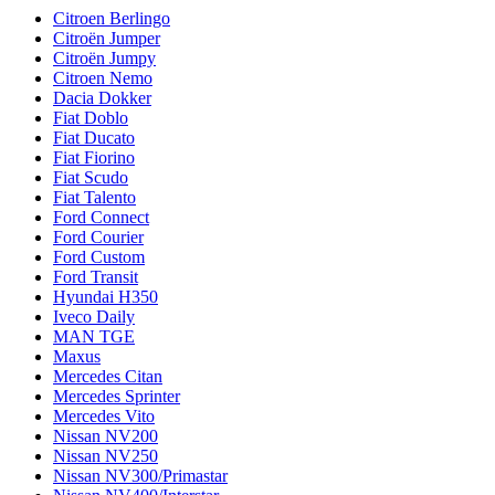
Citroen Berlingo
Citroën Jumper
Citroën Jumpy
Citroen Nemo
Dacia Dokker
Fiat Doblo
Fiat Ducato
Fiat Fiorino
Fiat Scudo
Fiat Talento
Ford Connect
Ford Courier
Ford Custom
Ford Transit
Hyundai H350
Iveco Daily
MAN TGE
Maxus
Mercedes Citan
Mercedes Sprinter
Mercedes Vito
Nissan NV200
Nissan NV250
Nissan NV300/Primastar