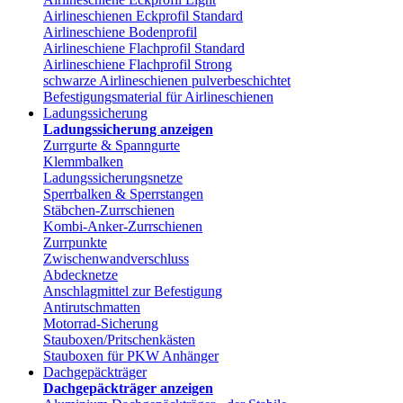
Airlineschienen Eckprofil Standard
Airlineschiene Bodenprofil
Airlineschiene Flachprofil Standard
Airlineschiene Flachprofil Strong
schwarze Airlineschienen pulverbeschichtet
Befestigungsmaterial für Airlineschienen
Ladungssicherung
Ladungssicherung anzeigen
Zurrgurte & Spanngurte
Klemmbalken
Ladungssicherungsnetze
Sperrbalken & Sperrstangen
Stäbchen-Zurrschienen
Kombi-Anker-Zurrschienen
Zurrpunkte
Zwischenwandverschluss
Abdecknetze
Anschlagmittel zur Befestigung
Antirutschmatten
Motorrad-Sicherung
Stauboxen/Pritschenkästen
Stauboxen für PKW Anhänger
Dachgepäckträger
Dachgepäckträger anzeigen