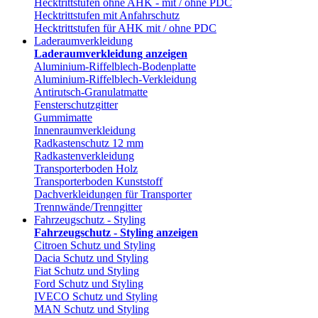
Hecktrittstufen ohne AHK - mit / ohne PDC
Hecktrittstufen mit Anfahrschutz
Hecktrittstufen für AHK mit / ohne PDC
Laderaumverkleidung
Laderaumverkleidung anzeigen
Aluminium-Riffelblech-Bodenplatte
Aluminium-Riffelblech-Verkleidung
Antirutsch-Granulatmatte
Fensterschutzgitter
Gummimatte
Innenraumverkleidung
Radkastenschutz 12 mm
Radkastenverkleidung
Transporterboden Holz
Transporterboden Kunststoff
Dachverkleidungen für Transporter
Trennwände/Trenngitter
Fahrzeugschutz - Styling
Fahrzeugschutz - Styling anzeigen
Citroen Schutz und Styling
Dacia Schutz und Styling
Fiat Schutz und Styling
Ford Schutz und Styling
IVECO Schutz und Styling
MAN Schutz und Styling