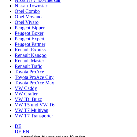
Nissan NV400/Interstar
Nissan Townstar
Opel Combo
Opel Movano
Opel Vivaro
Peugeot Bipper
Peugeot Boxer
Peugeot Expert
Peugeot Partner
Renault Express
Renault Kangoo
Renault Master
Renault Trafic
Toyota ProAce
Toyota ProAce City
Toyota ProAce Max
VW Caddy
VW Crafter
VW ID. Buzz
VW T5 und VW T6
VW T7 Multivan
VW T7 Transporter
DE
DE
EN