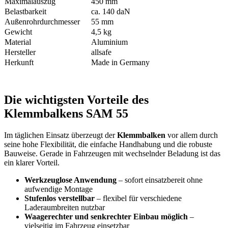
Maximalauszug
450 mm
Belastbarkeit
ca. 140 daN
Außenrohrdurchmesser
55 mm
Gewicht
4,5 kg
Material
Aluminium
Hersteller
allsafe
Herkunft
Made in Germany
Die wichtigsten Vorteile des
Klemmbalkens SAM 55
Im täglichen Einsatz überzeugt der
Klemmbalken
vor allem durch
seine hohe Flexibilität, die einfache Handhabung und die robuste
Bauweise. Gerade in Fahrzeugen mit wechselnder Beladung ist das
ein klarer Vorteil.
Werkzeuglose Anwendung
– sofort einsatzbereit ohne
aufwendige Montage
Stufenlos verstellbar
– flexibel für verschiedene
Laderaumbreiten nutzbar
Waagerechter und senkrechter Einbau möglich
–
vielseitig im Fahrzeug einsetzbar