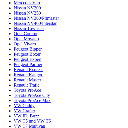
Mercedes Vito
Nissan NV200
Nissan NV250
Nissan NV300/Primastar
Nissan NV400/Interstar
Nissan Townstar
Opel Combo
Opel Movano
Opel Vivaro
Peugeot Bipper
Peugeot Boxer
Peugeot Expert
Peugeot Partner
Renault Express
Renault Kangoo
Renault Master
Renault Trafic
Toyota ProAce
Toyota ProAce City
Toyota ProAce Max
VW Caddy
VW Crafter
VW ID. Buzz
VW T5 und VW T6
VW T7 Multivan