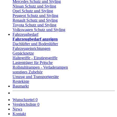
Mercedes Schutz und Styling
Nissan Schutz und Styling
Opel Schutz und Styling
Peugeot Schutz und Styling
Renault Schutz und Styling
Toyota Schutz und Styling
Volkswagen Schutz und Styling
Fahrzeugbedarf
Fahrzeugbedarf anzeigen
Dachlüfter und Bodenlüfter
Fahrzeugeinrichtungen
Gepäcknetze
Haltegriffe - Einstiegsgriffe
Lastenträger für Pritsche
Rollstuhlrampen - Verladerampen
sonstiges Zubehör
Umzug und Transportgeräte
Restekiste
Baumarkt
Wunschzettel
0
Vergleichsliste
0
News
Kontakt