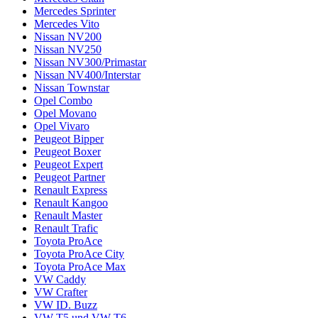
Mercedes Sprinter
Mercedes Vito
Nissan NV200
Nissan NV250
Nissan NV300/Primastar
Nissan NV400/Interstar
Nissan Townstar
Opel Combo
Opel Movano
Opel Vivaro
Peugeot Bipper
Peugeot Boxer
Peugeot Expert
Peugeot Partner
Renault Express
Renault Kangoo
Renault Master
Renault Trafic
Toyota ProAce
Toyota ProAce City
Toyota ProAce Max
VW Caddy
VW Crafter
VW ID. Buzz
VW T5 und VW T6