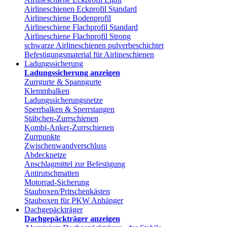
Airlineschienen Eckprofil Standard
Airlineschiene Bodenprofil
Airlineschiene Flachprofil Standard
Airlineschiene Flachprofil Strong
schwarze Airlineschienen pulverbeschichtet
Befestigungsmaterial für Airlineschienen
Ladungssicherung
Ladungssicherung anzeigen
Zurrgurte & Spanngurte
Klemmbalken
Ladungssicherungsnetze
Sperrbalken & Sperrstangen
Stäbchen-Zurrschienen
Kombi-Anker-Zurrschienen
Zurrpunkte
Zwischenwandverschluss
Abdecknetze
Anschlagmittel zur Befestigung
Antirutschmatten
Motorrad-Sicherung
Stauboxen/Pritschenkästen
Stauboxen für PKW Anhänger
Dachgepäckträger
Dachgepäckträger anzeigen