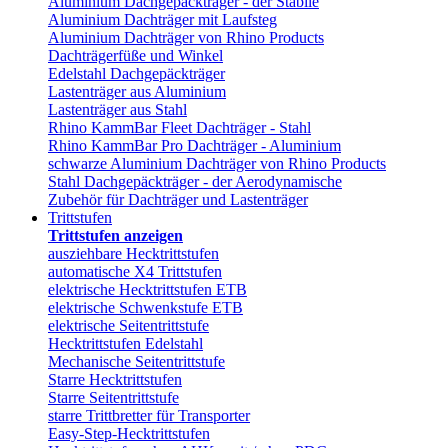
Aluminium Dachgepäckträger - der Stabile
Aluminium Dachträger mit Laufsteg
Aluminium Dachträger von Rhino Products
Dachträgerfüße und Winkel
Edelstahl Dachgepäckträger
Lastenträger aus Aluminium
Lastenträger aus Stahl
Rhino KammBar Fleet Dachträger - Stahl
Rhino KammBar Pro Dachträger - Aluminium
schwarze Aluminium Dachträger von Rhino Products
Stahl Dachgepäckträger - der Aerodynamische
Zubehör für Dachträger und Lastenträger
Trittstufen
Trittstufen anzeigen
ausziehbare Hecktrittstufen
automatische X4 Trittstufen
elektrische Hecktrittstufen ETB
elektrische Schwenkstufe ETB
elektrische Seitentrittstufe
Hecktrittstufen Edelstahl
Mechanische Seitentrittstufe
Starre Hecktrittstufen
Starre Seitentrittstufe
starre Trittbretter für Transporter
Easy-Step-Hecktrittstufen