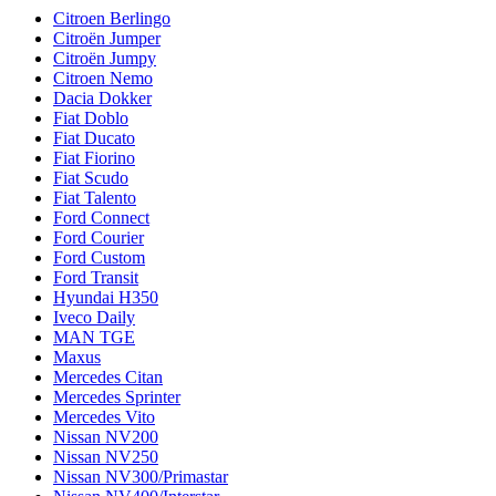
Citroen Berlingo
Citroën Jumper
Citroën Jumpy
Citroen Nemo
Dacia Dokker
Fiat Doblo
Fiat Ducato
Fiat Fiorino
Fiat Scudo
Fiat Talento
Ford Connect
Ford Courier
Ford Custom
Ford Transit
Hyundai H350
Iveco Daily
MAN TGE
Maxus
Mercedes Citan
Mercedes Sprinter
Mercedes Vito
Nissan NV200
Nissan NV250
Nissan NV300/Primastar