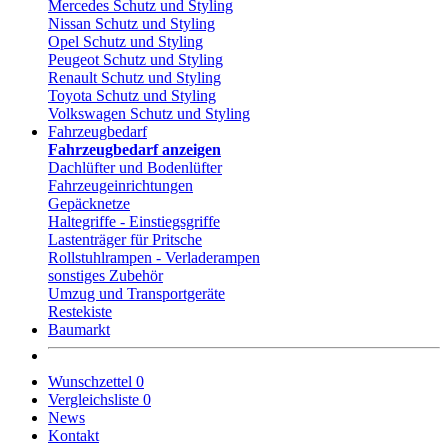
Mercedes Schutz und Styling
Nissan Schutz und Styling
Opel Schutz und Styling
Peugeot Schutz und Styling
Renault Schutz und Styling
Toyota Schutz und Styling
Volkswagen Schutz und Styling
Fahrzeugbedarf
Fahrzeugbedarf anzeigen
Dachlüfter und Bodenlüfter
Fahrzeugeinrichtungen
Gepäcknetze
Haltegriffe - Einstiegsgriffe
Lastenträger für Pritsche
Rollstuhlrampen - Verladerampen
sonstiges Zubehör
Umzug und Transportgeräte
Restekiste
Baumarkt
Wunschzettel
0
Vergleichsliste
0
News
Kontakt