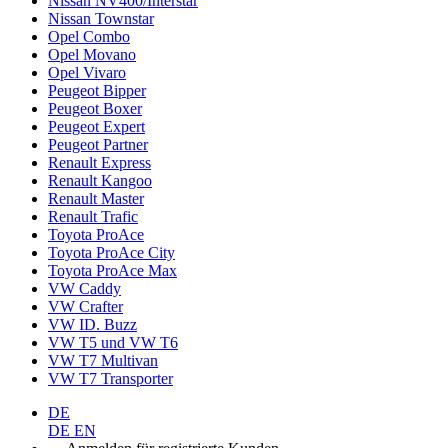
Nissan NV400/Interstar
Nissan Townstar
Opel Combo
Opel Movano
Opel Vivaro
Peugeot Bipper
Peugeot Boxer
Peugeot Expert
Peugeot Partner
Renault Express
Renault Kangoo
Renault Master
Renault Trafic
Toyota ProAce
Toyota ProAce City
Toyota ProAce Max
VW Caddy
VW Crafter
VW ID. Buzz
VW T5 und VW T6
VW T7 Multivan
VW T7 Transporter
DE
DE
EN