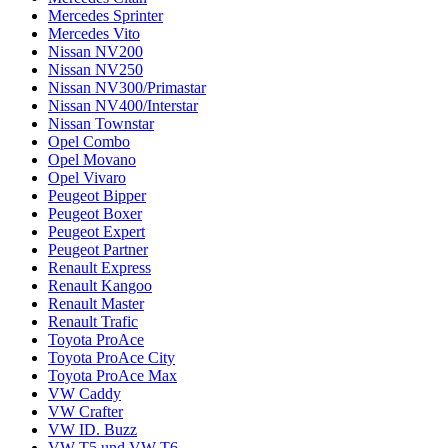
Mercedes Sprinter
Mercedes Vito
Nissan NV200
Nissan NV250
Nissan NV300/Primastar
Nissan NV400/Interstar
Nissan Townstar
Opel Combo
Opel Movano
Opel Vivaro
Peugeot Bipper
Peugeot Boxer
Peugeot Expert
Peugeot Partner
Renault Express
Renault Kangoo
Renault Master
Renault Trafic
Toyota ProAce
Toyota ProAce City
Toyota ProAce Max
VW Caddy
VW Crafter
VW ID. Buzz
VW T5 und VW T6