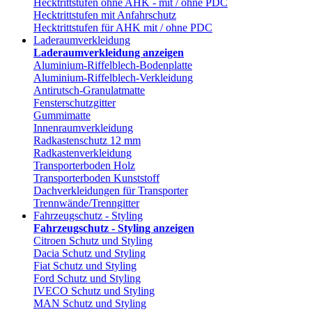
Hecktrittstufen ohne AHK - mit / ohne PDC
Hecktrittstufen mit Anfahrschutz
Hecktrittstufen für AHK mit / ohne PDC
Laderaumverkleidung
Laderaumverkleidung anzeigen
Aluminium-Riffelblech-Bodenplatte
Aluminium-Riffelblech-Verkleidung
Antirutsch-Granulatmatte
Fensterschutzgitter
Gummimatte
Innenraumverkleidung
Radkastenschutz 12 mm
Radkastenverkleidung
Transporterboden Holz
Transporterboden Kunststoff
Dachverkleidungen für Transporter
Trennwände/Trenngitter
Fahrzeugschutz - Styling
Fahrzeugschutz - Styling anzeigen
Citroen Schutz und Styling
Dacia Schutz und Styling
Fiat Schutz und Styling
Ford Schutz und Styling
IVECO Schutz und Styling
MAN Schutz und Styling