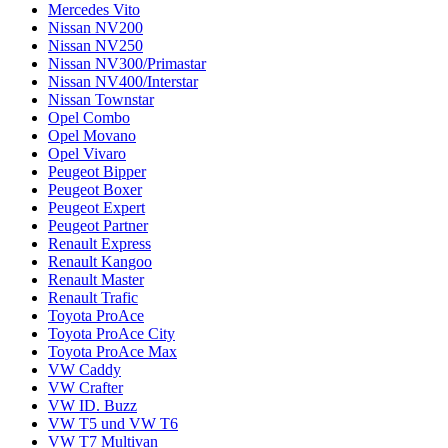
Mercedes Vito
Nissan NV200
Nissan NV250
Nissan NV300/Primastar
Nissan NV400/Interstar
Nissan Townstar
Opel Combo
Opel Movano
Opel Vivaro
Peugeot Bipper
Peugeot Boxer
Peugeot Expert
Peugeot Partner
Renault Express
Renault Kangoo
Renault Master
Renault Trafic
Toyota ProAce
Toyota ProAce City
Toyota ProAce Max
VW Caddy
VW Crafter
VW ID. Buzz
VW T5 und VW T6
VW T7 Multivan