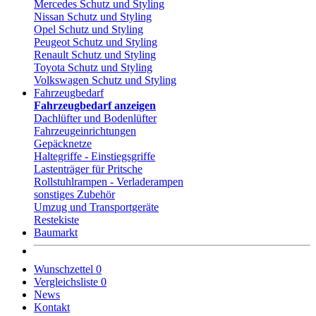
Mercedes Schutz und Styling
Nissan Schutz und Styling
Opel Schutz und Styling
Peugeot Schutz und Styling
Renault Schutz und Styling
Toyota Schutz und Styling
Volkswagen Schutz und Styling
Fahrzeugbedarf
Fahrzeugbedarf anzeigen
Dachlüfter und Bodenlüfter
Fahrzeugeinrichtungen
Gepäcknetze
Haltegriffe - Einstiegsgriffe
Lastenträger für Pritsche
Rollstuhlrampen - Verladerampen
sonstiges Zubehör
Umzug und Transportgeräte
Restekiste
Baumarkt
Wunschzettel
0
Vergleichsliste
0
News
Kontakt