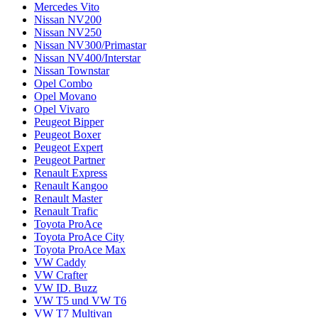
Mercedes Vito
Nissan NV200
Nissan NV250
Nissan NV300/Primastar
Nissan NV400/Interstar
Nissan Townstar
Opel Combo
Opel Movano
Opel Vivaro
Peugeot Bipper
Peugeot Boxer
Peugeot Expert
Peugeot Partner
Renault Express
Renault Kangoo
Renault Master
Renault Trafic
Toyota ProAce
Toyota ProAce City
Toyota ProAce Max
VW Caddy
VW Crafter
VW ID. Buzz
VW T5 und VW T6
VW T7 Multivan