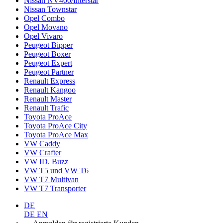
Nissan NV400/Interstar
Nissan Townstar
Opel Combo
Opel Movano
Opel Vivaro
Peugeot Bipper
Peugeot Boxer
Peugeot Expert
Peugeot Partner
Renault Express
Renault Kangoo
Renault Master
Renault Trafic
Toyota ProAce
Toyota ProAce City
Toyota ProAce Max
VW Caddy
VW Crafter
VW ID. Buzz
VW T5 und VW T6
VW T7 Multivan
VW T7 Transporter
DE
DE
EN