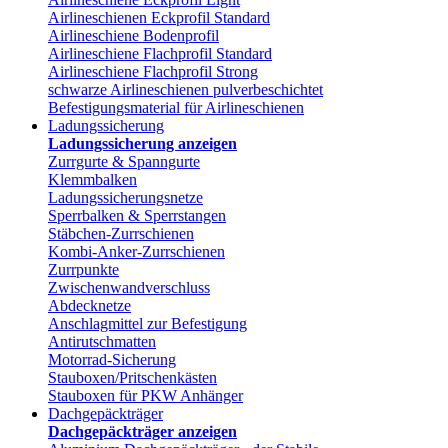
Airlineschienen Eckprofil Standard
Airlineschiene Bodenprofil
Airlineschiene Flachprofil Standard
Airlineschiene Flachprofil Strong
schwarze Airlineschienen pulverbeschichtet
Befestigungsmaterial für Airlineschienen
Ladungssicherung
Ladungssicherung anzeigen
Zurrgurte & Spanngurte
Klemmbalken
Ladungssicherungsnetze
Sperrbalken & Sperrstangen
Stäbchen-Zurrschienen
Kombi-Anker-Zurrschienen
Zurrpunkte
Zwischenwandverschluss
Abdecknetze
Anschlagmittel zur Befestigung
Antirutschmatten
Motorrad-Sicherung
Stauboxen/Pritschenkästen
Stauboxen für PKW Anhänger
Dachgepäckträger
Dachgepäckträger anzeigen