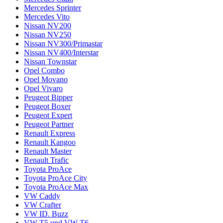
Mercedes Sprinter
Mercedes Vito
Nissan NV200
Nissan NV250
Nissan NV300/Primastar
Nissan NV400/Interstar
Nissan Townstar
Opel Combo
Opel Movano
Opel Vivaro
Peugeot Bipper
Peugeot Boxer
Peugeot Expert
Peugeot Partner
Renault Express
Renault Kangoo
Renault Master
Renault Trafic
Toyota ProAce
Toyota ProAce City
Toyota ProAce Max
VW Caddy
VW Crafter
VW ID. Buzz
VW T5 und VW T6