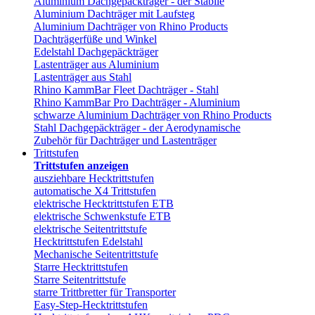
Aluminium Dachgepäckträger - der Stabile
Aluminium Dachträger mit Laufsteg
Aluminium Dachträger von Rhino Products
Dachträgerfüße und Winkel
Edelstahl Dachgepäckträger
Lastenträger aus Aluminium
Lastenträger aus Stahl
Rhino KammBar Fleet Dachträger - Stahl
Rhino KammBar Pro Dachträger - Aluminium
schwarze Aluminium Dachträger von Rhino Products
Stahl Dachgepäckträger - der Aerodynamische
Zubehör für Dachträger und Lastenträger
Trittstufen
Trittstufen anzeigen
ausziehbare Hecktrittstufen
automatische X4 Trittstufen
elektrische Hecktrittstufen ETB
elektrische Schwenkstufe ETB
elektrische Seitentrittstufe
Hecktrittstufen Edelstahl
Mechanische Seitentrittstufe
Starre Hecktrittstufen
Starre Seitentrittstufe
starre Trittbretter für Transporter
Easy-Step-Hecktrittstufen