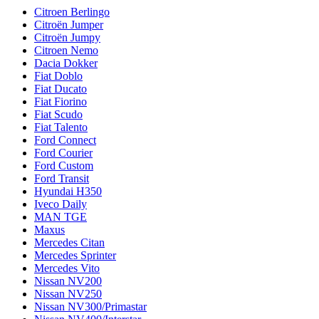
Citroen Berlingo
Citroën Jumper
Citroën Jumpy
Citroen Nemo
Dacia Dokker
Fiat Doblo
Fiat Ducato
Fiat Fiorino
Fiat Scudo
Fiat Talento
Ford Connect
Ford Courier
Ford Custom
Ford Transit
Hyundai H350
Iveco Daily
MAN TGE
Maxus
Mercedes Citan
Mercedes Sprinter
Mercedes Vito
Nissan NV200
Nissan NV250
Nissan NV300/Primastar