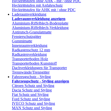
Hecktrittstufen ohne AHK - mit / ohne PDC
Hecktrittstufen mit Anfahrschutz
Hecktrittstufen für AHK mit / ohne PDC
Laderaumverkleidung
Laderaumverkleidung anzeigen
Aluminium-Riffelblech-Bodenplatte
Aluminium-Riffelblech-Verkleidung
Antirutsch-Granulatmatte
Fensterschutzgitter
Gummimatte
Innenraumverkleidung
Radkastenschutz 12 mm
Radkastenverkleidung
Transporterboden Holz
Transporterboden Kunststoff
Dachverkleidungen für Transporter
Trennwände/Trenngitter
Fahrzeugschutz - Styling
Fahrzeugschutz - Styling anzeigen
Citroen Schutz und Styling
Dacia Schutz und Styling
Fiat Schutz und Styling
Ford Schutz und Styling
IVECO Schutz und Styling
MAN Schutz und Styling