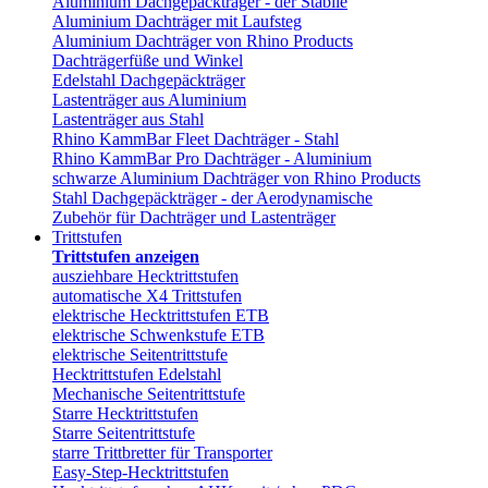
Aluminium Dachgepäckträger - der Stabile
Aluminium Dachträger mit Laufsteg
Aluminium Dachträger von Rhino Products
Dachträgerfüße und Winkel
Edelstahl Dachgepäckträger
Lastenträger aus Aluminium
Lastenträger aus Stahl
Rhino KammBar Fleet Dachträger - Stahl
Rhino KammBar Pro Dachträger - Aluminium
schwarze Aluminium Dachträger von Rhino Products
Stahl Dachgepäckträger - der Aerodynamische
Zubehör für Dachträger und Lastenträger
Trittstufen
Trittstufen anzeigen
ausziehbare Hecktrittstufen
automatische X4 Trittstufen
elektrische Hecktrittstufen ETB
elektrische Schwenkstufe ETB
elektrische Seitentrittstufe
Hecktrittstufen Edelstahl
Mechanische Seitentrittstufe
Starre Hecktrittstufen
Starre Seitentrittstufe
starre Trittbretter für Transporter
Easy-Step-Hecktrittstufen