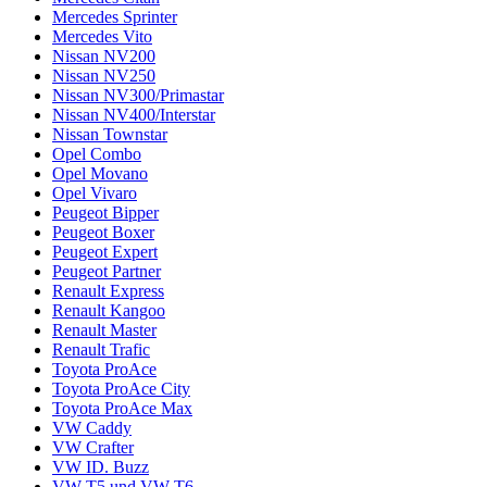
Mercedes Sprinter
Mercedes Vito
Nissan NV200
Nissan NV250
Nissan NV300/Primastar
Nissan NV400/Interstar
Nissan Townstar
Opel Combo
Opel Movano
Opel Vivaro
Peugeot Bipper
Peugeot Boxer
Peugeot Expert
Peugeot Partner
Renault Express
Renault Kangoo
Renault Master
Renault Trafic
Toyota ProAce
Toyota ProAce City
Toyota ProAce Max
VW Caddy
VW Crafter
VW ID. Buzz
VW T5 und VW T6