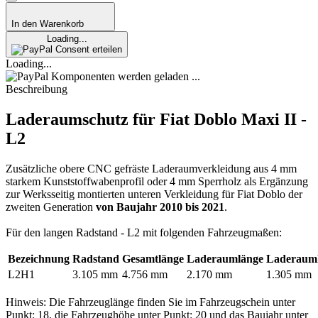
In den Warenkorb
Loading...
Consent erteilen
Loading...
Komponenten werden geladen ...
Beschreibung
Laderaumschutz für Fiat Doblo Maxi II -
L2
Zusätzliche obere CNC gefräste Laderaumverkleidung aus 4 mm
starkem Kunststoffwabenprofil oder 4 mm Sperrholz als Ergänzung
zur Werksseitig montierten unteren Verkleidung für Fiat Doblo der
zweiten Generation
von Baujahr 2010 bis 2021
.
Für den langen Radstand - L2 mit folgenden Fahrzeugmaßen:
Bezeichnung
Radstand
Gesamtlänge
Laderaumlänge
Laderaum
L2H1
3.105 mm
4.756 mm
2.170 mm
1.305 mm
Hinweis: Die Fahrzeuglänge finden Sie im Fahrzeugschein unter
Punkt: 18, die Fahrzeughöhe unter Punkt: 20 und das Baujahr unter