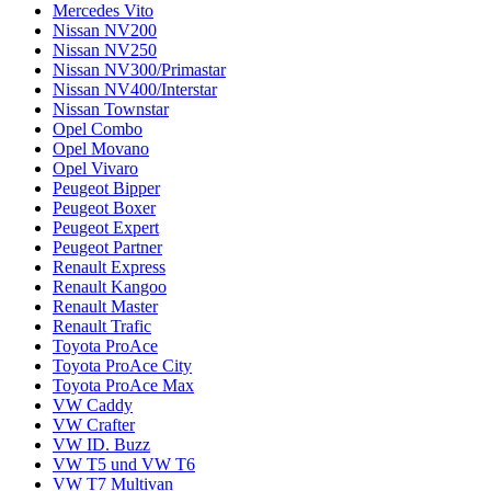
Mercedes Vito
Nissan NV200
Nissan NV250
Nissan NV300/Primastar
Nissan NV400/Interstar
Nissan Townstar
Opel Combo
Opel Movano
Opel Vivaro
Peugeot Bipper
Peugeot Boxer
Peugeot Expert
Peugeot Partner
Renault Express
Renault Kangoo
Renault Master
Renault Trafic
Toyota ProAce
Toyota ProAce City
Toyota ProAce Max
VW Caddy
VW Crafter
VW ID. Buzz
VW T5 und VW T6
VW T7 Multivan