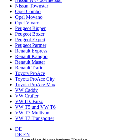
Nissan NV400/Interstar
Nissan Townstar
Opel Combo
Opel Movano
Opel Vivaro
Peugeot Bipper
Peugeot Boxer
Peugeot Expert
Peugeot Partner
Renault Express
Renault Kangoo
Renault Master
Renault Trafic
Toyota ProAce
Toyota ProAce City
Toyota ProAce Max
VW Caddy
VW Crafter
VW ID. Buzz
VW T5 und VW T6
VW T7 Multivan
VW T7 Transporter
DE
DE
EN