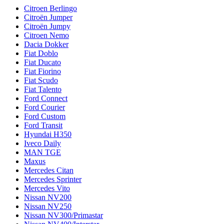
Citroen Berlingo
Citroën Jumper
Citroën Jumpy
Citroen Nemo
Dacia Dokker
Fiat Doblo
Fiat Ducato
Fiat Fiorino
Fiat Scudo
Fiat Talento
Ford Connect
Ford Courier
Ford Custom
Ford Transit
Hyundai H350
Iveco Daily
MAN TGE
Maxus
Mercedes Citan
Mercedes Sprinter
Mercedes Vito
Nissan NV200
Nissan NV250
Nissan NV300/Primastar