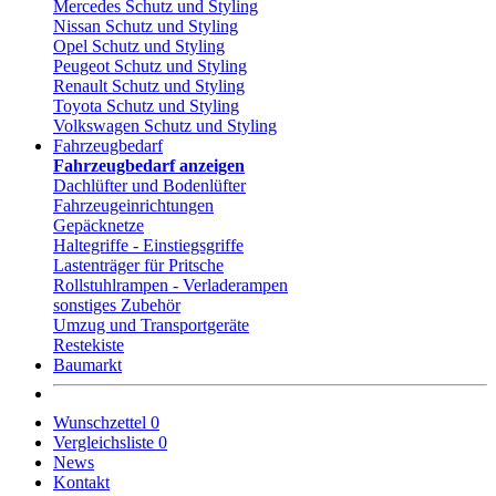
Mercedes Schutz und Styling
Nissan Schutz und Styling
Opel Schutz und Styling
Peugeot Schutz und Styling
Renault Schutz und Styling
Toyota Schutz und Styling
Volkswagen Schutz und Styling
Fahrzeugbedarf
Fahrzeugbedarf anzeigen
Dachlüfter und Bodenlüfter
Fahrzeugeinrichtungen
Gepäcknetze
Haltegriffe - Einstiegsgriffe
Lastenträger für Pritsche
Rollstuhlrampen - Verladerampen
sonstiges Zubehör
Umzug und Transportgeräte
Restekiste
Baumarkt
Wunschzettel
0
Vergleichsliste
0
News
Kontakt