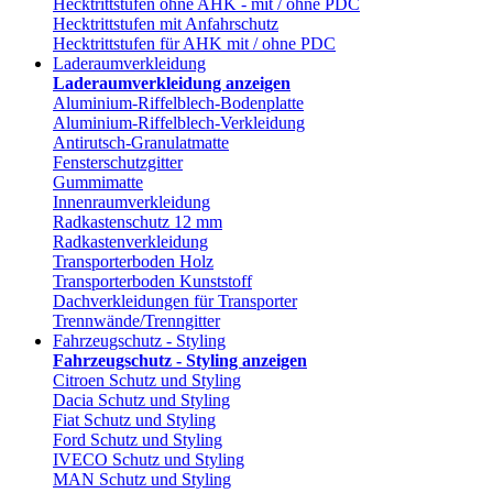
Hecktrittstufen ohne AHK - mit / ohne PDC
Hecktrittstufen mit Anfahrschutz
Hecktrittstufen für AHK mit / ohne PDC
Laderaumverkleidung
Laderaumverkleidung anzeigen
Aluminium-Riffelblech-Bodenplatte
Aluminium-Riffelblech-Verkleidung
Antirutsch-Granulatmatte
Fensterschutzgitter
Gummimatte
Innenraumverkleidung
Radkastenschutz 12 mm
Radkastenverkleidung
Transporterboden Holz
Transporterboden Kunststoff
Dachverkleidungen für Transporter
Trennwände/Trenngitter
Fahrzeugschutz - Styling
Fahrzeugschutz - Styling anzeigen
Citroen Schutz und Styling
Dacia Schutz und Styling
Fiat Schutz und Styling
Ford Schutz und Styling
IVECO Schutz und Styling
MAN Schutz und Styling