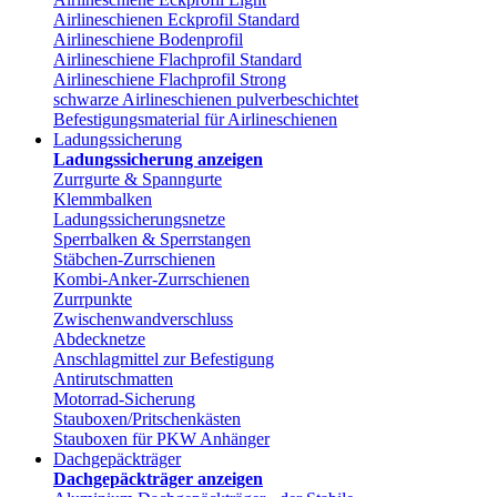
Airlineschienen Eckprofil Standard
Airlineschiene Bodenprofil
Airlineschiene Flachprofil Standard
Airlineschiene Flachprofil Strong
schwarze Airlineschienen pulverbeschichtet
Befestigungsmaterial für Airlineschienen
Ladungssicherung
Ladungssicherung anzeigen
Zurrgurte & Spanngurte
Klemmbalken
Ladungssicherungsnetze
Sperrbalken & Sperrstangen
Stäbchen-Zurrschienen
Kombi-Anker-Zurrschienen
Zurrpunkte
Zwischenwandverschluss
Abdecknetze
Anschlagmittel zur Befestigung
Antirutschmatten
Motorrad-Sicherung
Stauboxen/Pritschenkästen
Stauboxen für PKW Anhänger
Dachgepäckträger
Dachgepäckträger anzeigen