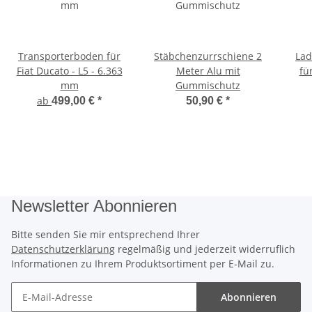
Transporterboden für
Stäbchenzurrschiene 2
Lad
Fiat Ducato - L5 - 6.363
Meter Alu mit
fü
mm
Gummischutz
ab
499,00 €
*
50,90 €
*
Newsletter Abonnieren
Bitte senden Sie mir entsprechend Ihrer
Datenschutzerklärung
regelmäßig und jederzeit widerruflich
Informationen zu Ihrem Produktsortiment per E-Mail zu.
Abonnieren