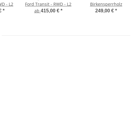
WD - L2
Ford Transit - RWD - L2
Birkensperrholz
ab
 €
*
415,00 €
*
249,00 €
*