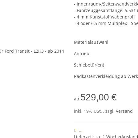
- Innenraum-/Seitenwandverkle
- Fahrzeuggesamtlänge: 5.53
- 4 mm Kunststoffwabenprofil
- 4 oder 6,5 mm Multiplex - Sp
Materialauswahl
Antrieb
Schiebetür(en)
Radkastenverkleidung ab Wer
529,00 €
ab
inkl. 19% USt. , zzgl.
Versand
...
Lieferzeit: ca. 1 Woche(Ausla