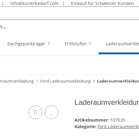
|
info@kurierbedarf.com
|
Einkauf für Schweizer Kunden
...
Dachgepäckträger
Trittstufen
Laderaumverkl
nraumverkleidung
Ford Laderaumverkleidung
Laderaumverkleidung 
Laderaumverkleidun
Artikelnummer:
107020
Kategorie:
Ford Laderaumverk