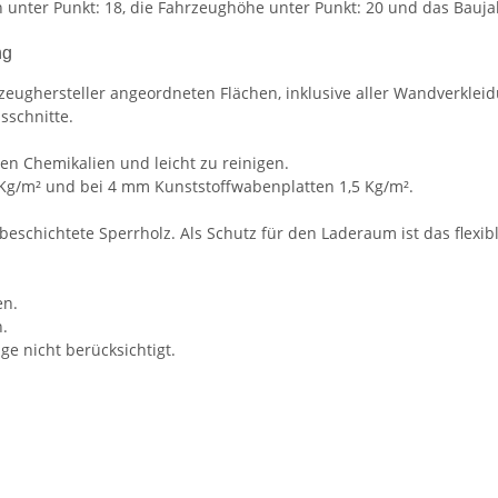
 unter Punkt: 18, die Fahrzeughöhe unter Punkt: 20 und das Baujah
ng
zeughersteller angeordneten Flächen, inklusive aller Wandverkleid
sschnitte.
en Chemikalien und leicht zu reinigen.
 Kg/m² und bei 4 mm Kunststoffwabenplatten 1,5 Kg/m².
nbeschichtete Sperrholz. Als Schutz für den Laderaum ist das flexi
en.
.
e nicht berücksichtigt.