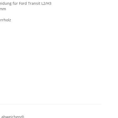
idung für Ford Transit L2/H3
1 mm
errholz
k
nd abweichend)