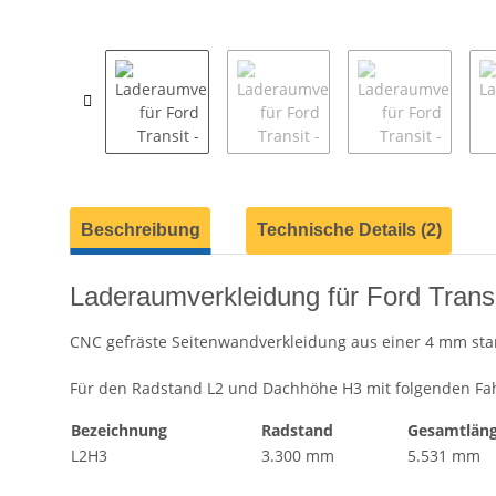
weitere Registerkarten anzeigen
Beschreibung
Technische Details (2)
Laderaumverkleidung für Ford Tran
CNC gefräste Seitenwandverkleidung aus einer 4 mm star
Für den Radstand L2 und Dachhöhe H3 mit folgenden F
Bezeichnung
Radstand
Gesamtlän
L2H3
3.300 mm
5.531 mm