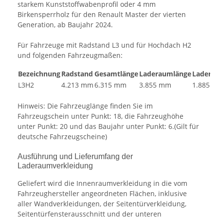
starkem Kunststoffwabenprofil oder 4 mm
Birkensperrholz für den Renault Master der vierten
Generation, ab Baujahr 2024.
Für Fahrzeuge mit Radstand L3 und für Hochdach H2
und folgenden Fahrzeugmaßen:
Bezeichnung
Radstand
Gesamtlänge
Laderaumlänge
Ladera
L3H2
4.213 mm
6.315 mm
3.855 mm
1.885 
Hinweis: Die Fahrzeuglänge finden Sie im
Fahrzeugschein unter Punkt: 18, die Fahrzeughöhe
unter Punkt: 20 und das Baujahr unter Punkt: 6.(Gilt für
deutsche Fahrzeugscheine)
Ausführung und Lieferumfang der
Laderaumverkleidung
Geliefert wird die Innenraumverkleidung in die vom
Fahrzeughersteller angeordneten Flächen, inklusive
aller Wandverkleidungen, der Seitentürverkleidung,
Seitentürfensterausschnitt und der unteren