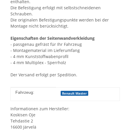
enthalten.
Die Befestigung erfolgt mit selbstschneidenen
Schrauben.
Die originalen Befestigungspunkte werden bei der
Montage nicht berücksichtigt.
Eigenschaften der Seitenwandverkleidung
- passgenau gefräst für Ihr Fahrzeug
- Montagematerial im Lieferumfang
- 4 mm Kunststoffwabenprofil
- 4 mm Multiplex - Sperrholz
Der Versand erfolgt per Spedition.
Produkteigenschaft
Wert
Fahrzeug:
Renault Master
Informationen zum Hersteller:
Koskisen Oje
Tehdastie 2
16600 Järvelä