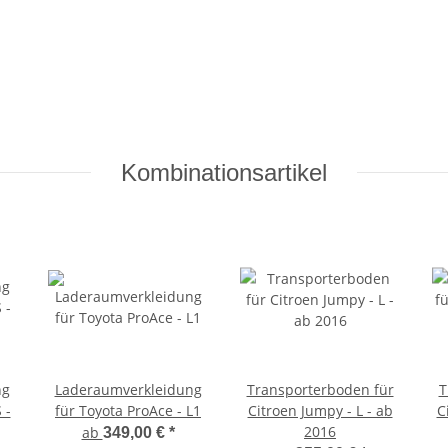
Kombinationsartikel
ng
Laderaumverkleidung
Transporterboden für
T
 -
für Toyota ProAce - L1
Citroen Jumpy - L - ab
C
2016
ab
349,00 €
*