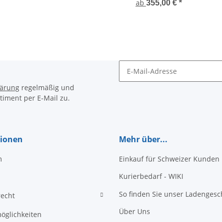
ab
355,00 €
*
Newsletter Abonnieren
lärung
regelmäßig und
timent per E-Mail zu.
tionen
Mehr über...
m
Einkauf für Schweizer Kunden
Kurierbedarf - WIKI
So finden Sie unser Ladengesc
recht
Über Uns
öglichkeiten