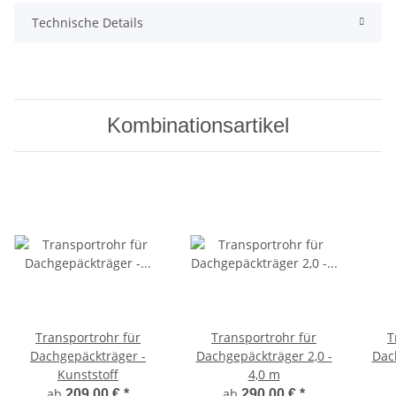
Technische Details
Kombinationsartikel
Transportrohr für
Transportrohr für
T
Dachgepäckträger -
Dachgepäckträger 2,0 -
Dac
Kunststoff
4,0 m
ab
ab
209,00 €
*
290,00 €
*