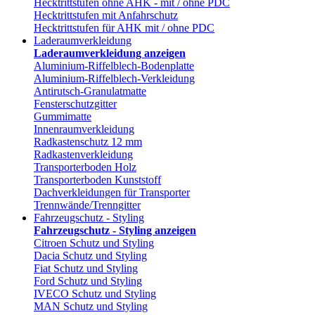
Hecktrittstufen ohne AHK - mit / ohne PDC
Hecktrittstufen mit Anfahrschutz
Hecktrittstufen für AHK mit / ohne PDC
Laderaumverkleidung
Laderaumverkleidung anzeigen
Aluminium-Riffelblech-Bodenplatte
Aluminium-Riffelblech-Verkleidung
Antirutsch-Granulatmatte
Fensterschutzgitter
Gummimatte
Innenraumverkleidung
Radkastenschutz 12 mm
Radkastenverkleidung
Transporterboden Holz
Transporterboden Kunststoff
Dachverkleidungen für Transporter
Trennwände/Trenngitter
Fahrzeugschutz - Styling
Fahrzeugschutz - Styling anzeigen
Citroen Schutz und Styling
Dacia Schutz und Styling
Fiat Schutz und Styling
Ford Schutz und Styling
IVECO Schutz und Styling
MAN Schutz und Styling