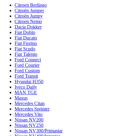
Citroen Berlingo
Citroën Jumper
Citroën Jumpy
Citroen Nemo
Dacia Dokker
Fiat Doblo
Fiat Ducato
Fiat Fiorino
Fiat Scudo
Fiat Talento
Ford Connect
Ford Courier
Ford Custom
Ford Transit
Hyundai H350
Iveco Daily
MAN TGE
Maxus
Mercedes Citan
Mercedes Sprinter
Mercedes Vito
Nissan NV200
Nissan NV250
Nissan NV300/Primastar