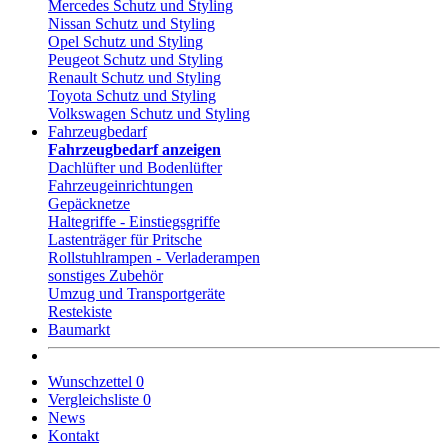
Mercedes Schutz und Styling
Nissan Schutz und Styling
Opel Schutz und Styling
Peugeot Schutz und Styling
Renault Schutz und Styling
Toyota Schutz und Styling
Volkswagen Schutz und Styling
Fahrzeugbedarf
Fahrzeugbedarf anzeigen
Dachlüfter und Bodenlüfter
Fahrzeugeinrichtungen
Gepäcknetze
Haltegriffe - Einstiegsgriffe
Lastenträger für Pritsche
Rollstuhlrampen - Verladerampen
sonstiges Zubehör
Umzug und Transportgeräte
Restekiste
Baumarkt
Wunschzettel
0
Vergleichsliste
0
News
Kontakt