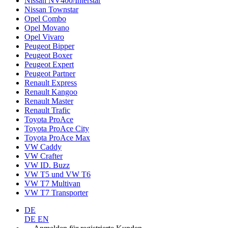
Nissan NV400/Interstar
Nissan Townstar
Opel Combo
Opel Movano
Opel Vivaro
Peugeot Bipper
Peugeot Boxer
Peugeot Expert
Peugeot Partner
Renault Express
Renault Kangoo
Renault Master
Renault Trafic
Toyota ProAce
Toyota ProAce City
Toyota ProAce Max
VW Caddy
VW Crafter
VW ID. Buzz
VW T5 und VW T6
VW T7 Multivan
VW T7 Transporter
DE
DE
EN