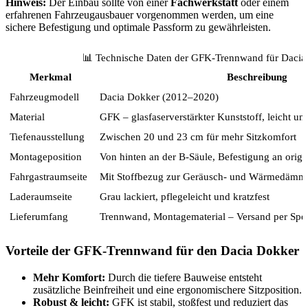
Hinweis:
Der Einbau sollte von einer
Fachwerkstatt
oder einem
erfahrenen Fahrzeugausbauer vorgenommen werden, um eine
sichere Befestigung und optimale Passform zu gewährleisten.
📊 Technische Daten der GFK-Trennwand für Dacia
Merkmal
Beschreibung
Fahrzeugmodell
Dacia Dokker (2012–2020)
Material
GFK – glasfaserverstärkter Kunststoff, leicht un
Tiefenausstellung
Zwischen 20 und 23 cm für mehr Sitzkomfort
Montageposition
Von hinten an der B-Säule, Befestigung an orig
Fahrgastraumseite
Mit Stoffbezug zur Geräusch- und Wärmedäm
Laderaumseite
Grau lackiert, pflegeleicht und kratzfest
Lieferumfang
Trennwand, Montagematerial – Versand per Sped
Vorteile der GFK-Trennwand für den Dacia Dokker
Mehr Komfort:
Durch die tiefere Bauweise entsteht
zusätzliche Beinfreiheit und eine ergonomischere Sitzposition.
Robust & leicht:
GFK ist stabil, stoßfest und reduziert das