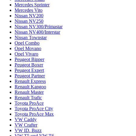
Mercedes Sprinter
Mercedes Vito
Nissan NV200
Nissan NV250
Nissan NV300/Primastar
Nissan NV400/Interstar
Nissan Townstar
Opel Combo
Opel Movano
Opel Vivaro
Peugeot Bipper
Peugeot Boxer
Peugeot Expert
Peugeot Partner
Renault Express
Renault Kangoo
Renault Master
Renault Trafic
Toyota ProAce
Toyota ProAce City
Toyota ProAce Max
VW Caddy
VW Crafter
VW ID. Buzz
VW T5 und VW T6