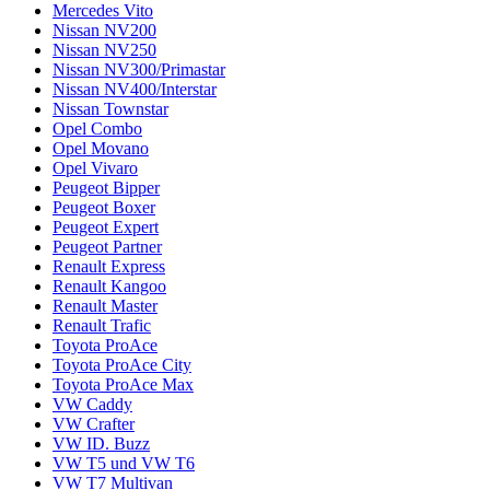
Mercedes Vito
Nissan NV200
Nissan NV250
Nissan NV300/Primastar
Nissan NV400/Interstar
Nissan Townstar
Opel Combo
Opel Movano
Opel Vivaro
Peugeot Bipper
Peugeot Boxer
Peugeot Expert
Peugeot Partner
Renault Express
Renault Kangoo
Renault Master
Renault Trafic
Toyota ProAce
Toyota ProAce City
Toyota ProAce Max
VW Caddy
VW Crafter
VW ID. Buzz
VW T5 und VW T6
VW T7 Multivan