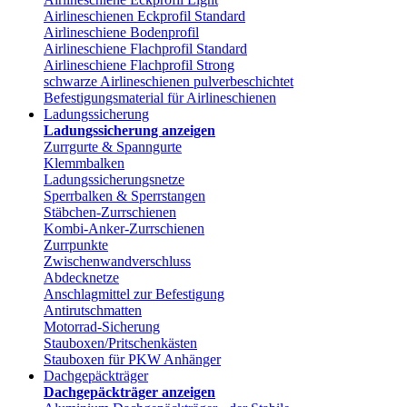
Airlineschienen Eckprofil Standard
Airlineschiene Bodenprofil
Airlineschiene Flachprofil Standard
Airlineschiene Flachprofil Strong
schwarze Airlineschienen pulverbeschichtet
Befestigungsmaterial für Airlineschienen
Ladungssicherung
Ladungssicherung anzeigen
Zurrgurte & Spanngurte
Klemmbalken
Ladungssicherungsnetze
Sperrbalken & Sperrstangen
Stäbchen-Zurrschienen
Kombi-Anker-Zurrschienen
Zurrpunkte
Zwischenwandverschluss
Abdecknetze
Anschlagmittel zur Befestigung
Antirutschmatten
Motorrad-Sicherung
Stauboxen/Pritschenkästen
Stauboxen für PKW Anhänger
Dachgepäckträger
Dachgepäckträger anzeigen