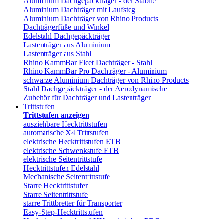
Aluminium Dachgepäckträger - der Stabile
Aluminium Dachträger mit Laufsteg
Aluminium Dachträger von Rhino Products
Dachträgerfüße und Winkel
Edelstahl Dachgepäckträger
Lastenträger aus Aluminium
Lastenträger aus Stahl
Rhino KammBar Fleet Dachträger - Stahl
Rhino KammBar Pro Dachträger - Aluminium
schwarze Aluminium Dachträger von Rhino Products
Stahl Dachgepäckträger - der Aerodynamische
Zubehör für Dachträger und Lastenträger
Trittstufen
Trittstufen anzeigen
ausziehbare Hecktrittstufen
automatische X4 Trittstufen
elektrische Hecktrittstufen ETB
elektrische Schwenkstufe ETB
elektrische Seitentrittstufe
Hecktrittstufen Edelstahl
Mechanische Seitentrittstufe
Starre Hecktrittstufen
Starre Seitentrittstufe
starre Trittbretter für Transporter
Easy-Step-Hecktrittstufen