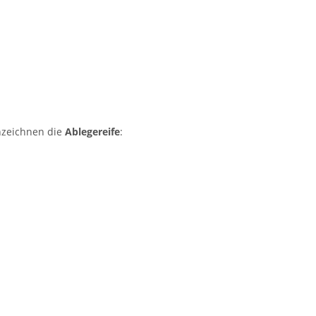
nnzeichnen die
Ablegereife
: