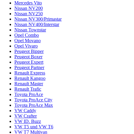
Mercedes Vito
Nissan NV200
Nissan NV250
Nissan NV300/Primastar
Nissan NV400/Interstar
Nissan Townstar
Opel Combo
Opel Movano
Opel Vivaro
Peugeot Bipper
Peugeot Boxer
Peugeot Expert
Peugeot Partner
Renault Express
Renault Kangoo
Renault Master
Renault Trafic
Toyota ProAce
Toyota ProAce City
Toyota ProAce Max
VW Caddy
VW Crafter
VW ID. Buzz
VW T5 und VW T6
VW T7 Multivan