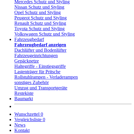
Mercedes Schutz und Styling
Nissan Schutz und Styling
Opel Schutz und Styling
Peugeot Schutz und Styling
Renault Schutz und Styling
Toyota Schutz und Styling
Volkswagen Schutz und Styling
Fahrzeugbedarf
Fahrzeugbedarf anzeigen
Dachlüfter und Bodenlüfter
Fahrzeugeinrichtungen
Gepäcknetze
Haltegriffe - Einstiegsgriffe
Lastenträger für Pritsche
Rollstuhlrampen - Verladerampen
sonstiges Zubehör
Umzug und Transportgeräte
Restekiste
Baumarkt
Wunschzettel
0
Vergleichsliste
0
News
Kontakt