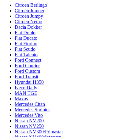
Citroen Berlingo
Citroën Jumper
Citroën Jumpy
Citroen Nemo
Dacia Dokker
Fiat Doblo
Fiat Ducato
Fiat Fiorino
Fiat Scudo
Fiat Talento
Ford Connect
Ford Courier
Ford Custom
Ford Transit
Hyundai H350
Iveco Daily
MAN TGE
Maxus
Mercedes Citan
Mercedes Sprinter
Mercedes Vito
Nissan NV200
Nissan NV250
Nissan NV300/Primastar