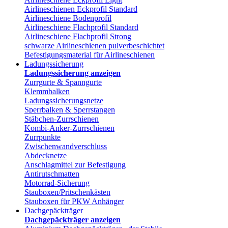
Airlineschienen Eckprofil Standard
Airlineschiene Bodenprofil
Airlineschiene Flachprofil Standard
Airlineschiene Flachprofil Strong
schwarze Airlineschienen pulverbeschichtet
Befestigungsmaterial für Airlineschienen
Ladungssicherung
Ladungssicherung anzeigen
Zurrgurte & Spanngurte
Klemmbalken
Ladungssicherungsnetze
Sperrbalken & Sperrstangen
Stäbchen-Zurrschienen
Kombi-Anker-Zurrschienen
Zurrpunkte
Zwischenwandverschluss
Abdecknetze
Anschlagmittel zur Befestigung
Antirutschmatten
Motorrad-Sicherung
Stauboxen/Pritschenkästen
Stauboxen für PKW Anhänger
Dachgepäckträger
Dachgepäckträger anzeigen