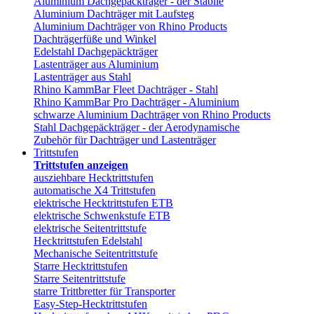
Aluminium Dachgepäckträger - der Stabile
Aluminium Dachträger mit Laufsteg
Aluminium Dachträger von Rhino Products
Dachträgerfüße und Winkel
Edelstahl Dachgepäckträger
Lastenträger aus Aluminium
Lastenträger aus Stahl
Rhino KammBar Fleet Dachträger - Stahl
Rhino KammBar Pro Dachträger - Aluminium
schwarze Aluminium Dachträger von Rhino Products
Stahl Dachgepäckträger - der Aerodynamische
Zubehör für Dachträger und Lastenträger
Trittstufen
Trittstufen anzeigen
ausziehbare Hecktrittstufen
automatische X4 Trittstufen
elektrische Hecktrittstufen ETB
elektrische Schwenkstufe ETB
elektrische Seitentrittstufe
Hecktrittstufen Edelstahl
Mechanische Seitentrittstufe
Starre Hecktrittstufen
Starre Seitentrittstufe
starre Trittbretter für Transporter
Easy-Step-Hecktrittstufen