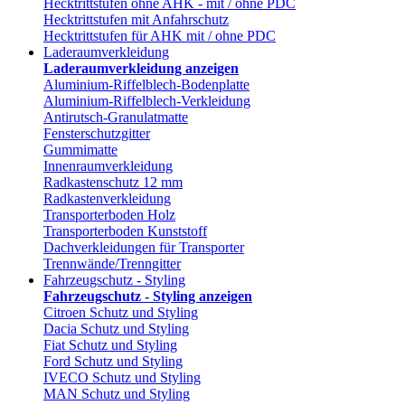
Hecktrittstufen ohne AHK - mit / ohne PDC
Hecktrittstufen mit Anfahrschutz
Hecktrittstufen für AHK mit / ohne PDC
Laderaumverkleidung
Laderaumverkleidung anzeigen
Aluminium-Riffelblech-Bodenplatte
Aluminium-Riffelblech-Verkleidung
Antirutsch-Granulatmatte
Fensterschutzgitter
Gummimatte
Innenraumverkleidung
Radkastenschutz 12 mm
Radkastenverkleidung
Transporterboden Holz
Transporterboden Kunststoff
Dachverkleidungen für Transporter
Trennwände/Trenngitter
Fahrzeugschutz - Styling
Fahrzeugschutz - Styling anzeigen
Citroen Schutz und Styling
Dacia Schutz und Styling
Fiat Schutz und Styling
Ford Schutz und Styling
IVECO Schutz und Styling
MAN Schutz und Styling