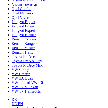
Nissan NV400/Interstar
Nissan Townstar
Opel Combo
Opel Movano
Opel Vivaro
Peugeot Bipper
Peugeot Boxer
Peugeot Expert
Peugeot Partner
Renault Express
Renault Kangoo
Renault Master
Renault Trafic
Toyota ProAce
Toyota ProAce City
Toyota ProAce Max
VW Caddy
VW Crafter
VW ID. Buzz
VW T5 und VW T6
VW T7 Multivan
VW T7 Transporter
DE
DE
EN