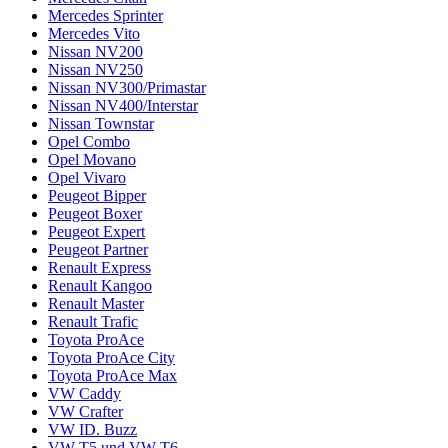
Mercedes Sprinter
Mercedes Vito
Nissan NV200
Nissan NV250
Nissan NV300/Primastar
Nissan NV400/Interstar
Nissan Townstar
Opel Combo
Opel Movano
Opel Vivaro
Peugeot Bipper
Peugeot Boxer
Peugeot Expert
Peugeot Partner
Renault Express
Renault Kangoo
Renault Master
Renault Trafic
Toyota ProAce
Toyota ProAce City
Toyota ProAce Max
VW Caddy
VW Crafter
VW ID. Buzz
VW T5 und VW T6