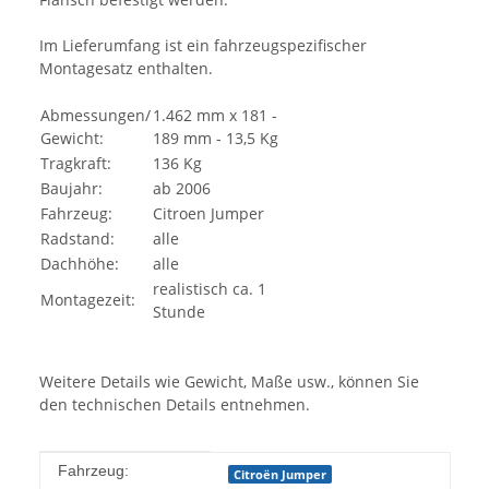
Im Lieferumfang ist ein fahrzeugspezifischer
Montagesatz enthalten.
Abmessungen/
1.462 mm x 181 -
Gewicht:
189 mm - 13,5 Kg
Tragkraft:
136 Kg
Baujahr:
ab 2006
Fahrzeug:
Citroen Jumper
Radstand:
alle
Dachhöhe:
alle
realistisch ca. 1
Montagezeit:
Stunde
Weitere Details wie Gewicht, Maße usw., können Sie
den technischen Details entnehmen.
Produkteigenschaft
Wert
Fahrzeug:
Citroën Jumper